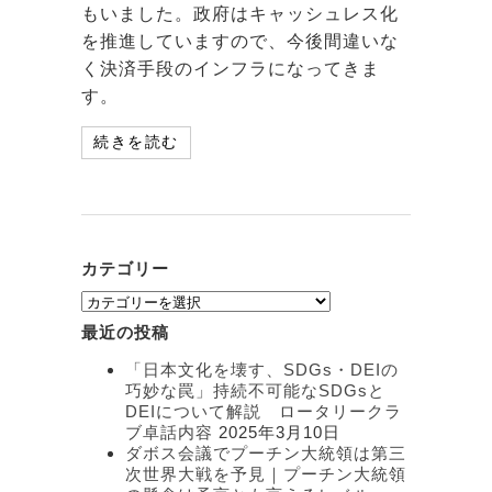
もいました。政府はキャッシュレス化
を推進していますので、今後間違いな
く決済手段のインフラになってきま
す。
続きを読む
カテゴリー
カ
テ
最近の投稿
ゴ
リ
「日本文化を壊す、SDGs・DEIの
ー
巧妙な罠」持続不可能なSDGsと
DEIについて解説 ロータリークラ
ブ卓話内容
2025年3月10日
ダボス会議でプーチン大統領は第三
次世界大戦を予見｜プーチン大統領