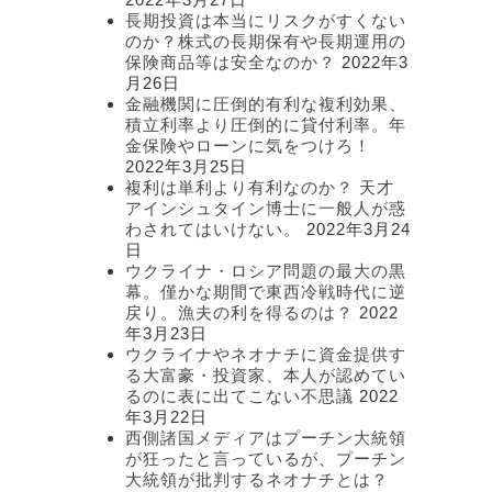
長期投資は本当にリスクがすくない
のか？株式の長期保有や長期運用の
保険商品等は安全なのか？
2022年3
月26日
金融機関に圧倒的有利な複利効果、
積立利率より圧倒的に貸付利率。年
金保険やローンに気をつけろ！
2022年3月25日
複利は単利より有利なのか？ 天才
アインシュタイン博士に一般人が惑
わされてはいけない。
2022年3月24
日
ウクライナ・ロシア問題の最大の黒
幕。僅かな期間で東西冷戦時代に逆
戻り。漁夫の利を得るのは？
2022
年3月23日
ウクライナやネオナチに資金提供す
る大富豪・投資家、本人が認めてい
るのに表に出てこない不思議
2022
年3月22日
西側諸国メディアはプーチン大統領
が狂ったと言っているが、プーチン
大統領が批判するネオナチとは？