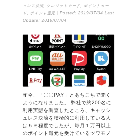
,
,
ュレス決済
クレジットカード
ポイントカー
,
| Posted:
2019/07/04
Last
ド
ポイント還元
Update:
2019/07/04
昨今、「〇〇PAY」とあちこちで聞く
ようになりました。 弊社で約200名に
利用実態を調査したところ、キャッシ
ュレス決済を積極的に利用している人
は５％程度でしたが、毎月１万円以上
のポイント還元を受けているツワモノ