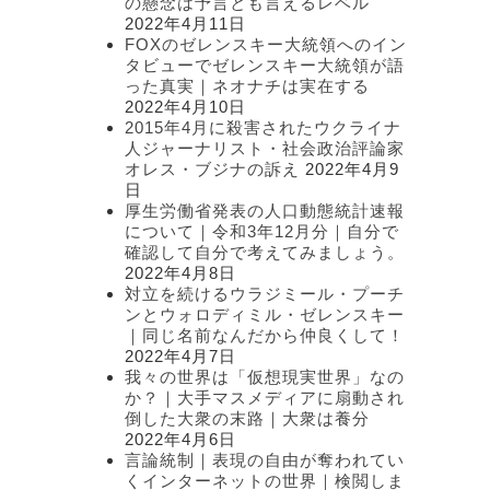
の懸念は予言とも言えるレベル
2022年4月11日
FOXのゼレンスキー大統領へのイン
タビューでゼレンスキー大統領が語
った真実｜ネオナチは実在する
2022年4月10日
2015年4月に殺害されたウクライナ
人ジャーナリスト・社会政治評論家
オレス・ブジナの訴え
2022年4月9
日
厚生労働省発表の人口動態統計速報
について｜令和3年12月分｜自分で
確認して自分で考えてみましょう。
2022年4月8日
対立を続けるウラジミール・プーチ
ンとウォロディミル・ゼレンスキー
｜同じ名前なんだから仲良くして！
2022年4月7日
我々の世界は「仮想現実世界」なの
か？｜大手マスメディアに扇動され
倒した大衆の末路｜大衆は養分
2022年4月6日
言論統制｜表現の自由が奪われてい
くインターネットの世界｜検閲しま