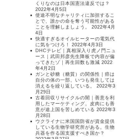
くりなのは日本国憲法違反では？
2022年4月5日
使途不明なチャリティに加担するこ
とで、誰かの命を奪う可能性がある
ことを理解しましょう。
2022年4月
4日
快適すぎるオイルヒーターの電気代
に気をつけろ！
2022年4月3日
DHCテレビ｜真相深入り虎ノ門ニュ
ース｜武田邦彦先生降板で内容が偏
ってきたゾ｜再生回数も激減
2022
年4月2日
ガンと砂糖（糖質）の関係性｜癌は
自分の体の一部、いつも発生しては
消えるを繰り返している。
2022年3
月29日
古着回収リサイクルの闇｜善意を利
用したマーケティング。皮肉にも善
意が途上国を苦しめている
2022年3
月28日
ウクライナに米国国防省が資金提供
している生物学研究所がある。生物
兵器を作る国支援すべき国か？
2022年3月27日