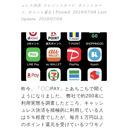
,
,
ュレス決済
クレジットカード
ポイントカー
,
| Posted:
2019/07/04
Last
ド
ポイント還元
Update:
2019/07/04
昨今、「〇〇PAY」とあちこちで聞く
ようになりました。 弊社で約200名に
利用実態を調査したところ、キャッシ
ュレス決済を積極的に利用している人
は５％程度でしたが、毎月１万円以上
のポイント還元を受けているツワモノ