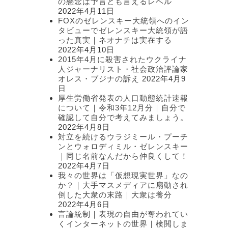
の懸念は予言とも言えるレベル
2022年4月11日
FOXのゼレンスキー大統領へのイン
タビューでゼレンスキー大統領が語
った真実｜ネオナチは実在する
2022年4月10日
2015年4月に殺害されたウクライナ
人ジャーナリスト・社会政治評論家
オレス・ブジナの訴え
2022年4月9
日
厚生労働省発表の人口動態統計速報
について｜令和3年12月分｜自分で
確認して自分で考えてみましょう。
2022年4月8日
対立を続けるウラジミール・プーチ
ンとウォロディミル・ゼレンスキー
｜同じ名前なんだから仲良くして！
2022年4月7日
我々の世界は「仮想現実世界」なの
か？｜大手マスメディアに扇動され
倒した大衆の末路｜大衆は養分
2022年4月6日
言論統制｜表現の自由が奪われてい
くインターネットの世界｜検閲しま