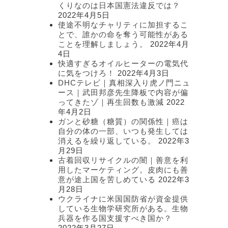
くりなのは日本国憲法違反では？
2022年4月5日
使途不明なチャリティに加担するこ
とで、誰かの命を奪う可能性がある
ことを理解しましょう。
2022年4月
4日
快適すぎるオイルヒーターの電気代
に気をつけろ！
2022年4月3日
DHCテレビ｜真相深入り虎ノ門ニュ
ース｜武田邦彦先生降板で内容が偏
ってきたゾ｜再生回数も激減
2022
年4月2日
ガンと砂糖（糖質）の関係性｜癌は
自分の体の一部、いつも発生しては
消えるを繰り返している。
2022年3
月29日
古着回収リサイクルの闇｜善意を利
用したマーケティング。皮肉にも善
意が途上国を苦しめている
2022年3
月28日
ウクライナに米国国防省が資金提供
している生物学研究所がある。生物
兵器を作る国支援すべき国か？
2022年3月27日