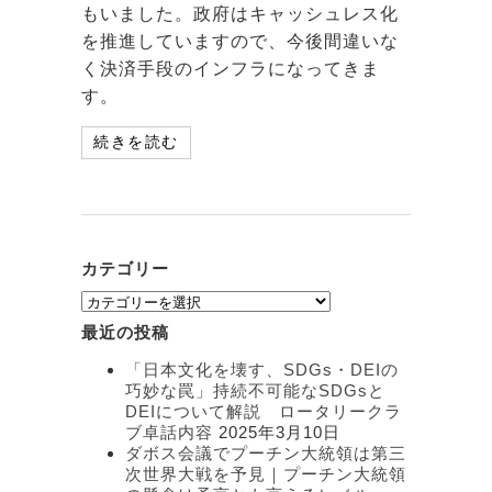
もいました。政府はキャッシュレス化
を推進していますので、今後間違いな
く決済手段のインフラになってきま
す。
続きを読む
カテゴリー
カ
テ
最近の投稿
ゴ
リ
「日本文化を壊す、SDGs・DEIの
ー
巧妙な罠」持続不可能なSDGsと
DEIについて解説 ロータリークラ
ブ卓話内容
2025年3月10日
ダボス会議でプーチン大統領は第三
次世界大戦を予見｜プーチン大統領