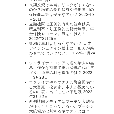
長期投資は本当にリスクがすくない
のか？株式の長期保有や長期運用の
保険商品等は安全なのか？
2022年3
月26日
金融機関に圧倒的有利な複利効果、
積立利率より圧倒的に貸付利率。年
金保険やローンに気をつけろ！
2022年3月25日
複利は単利より有利なのか？ 天才
アインシュタイン博士に一般人が惑
わされてはいけない。
2022年3月24
日
ウクライナ・ロシア問題の最大の黒
幕。僅かな期間で東西冷戦時代に逆
戻り。漁夫の利を得るのは？
2022
年3月23日
ウクライナやネオナチに資金提供す
る大富豪・投資家、本人が認めてい
るのに表に出てこない不思議
2022
年3月22日
西側諸国メディアはプーチン大統領
が狂ったと言っているが、プーチン
大統領が批判するネオナチとは？