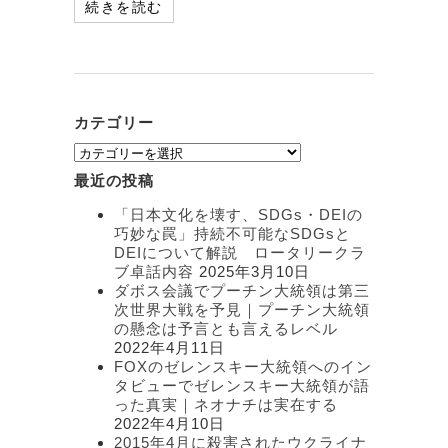
続きを読む
カテゴリー
カ
テ
最近の投稿
ゴ
リ
「日本文化を壊す、SDGs・DEIの
ー
巧妙な罠」持続不可能なSDGsと
DEIについて解説 ロータリークラ
ブ卓話内容
2025年3月10日
ダボス会議でプーチン大統領は第三
次世界大戦を予見｜プーチン大統領
の懸念は予言とも言えるレベル
2022年4月11日
FOXのゼレンスキー大統領へのイン
タビューでゼレンスキー大統領が語
った真実｜ネオナチは実在する
2022年4月10日
2015年4月に殺害されたウクライナ