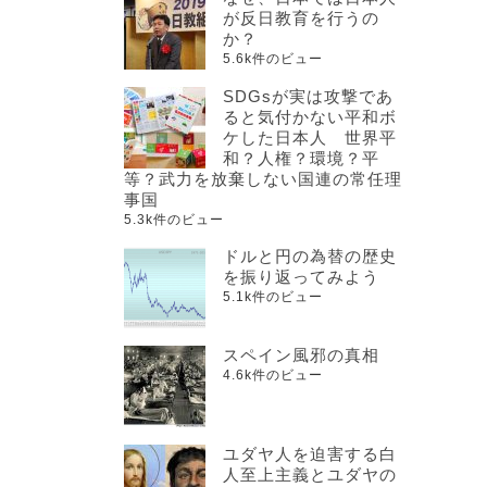
が反日教育を行うの
か？
5.6k件のビュー
SDGsが実は攻撃であ
ると気付かない平和ボ
ケした日本人 世界平
和？人権？環境？平
等？武力を放棄しない国連の常任理
事国
5.3k件のビュー
ドルと円の為替の歴史
を振り返ってみよう
5.1k件のビュー
スペイン風邪の真相
4.6k件のビュー
ユダヤ人を迫害する白
人至上主義とユダヤの