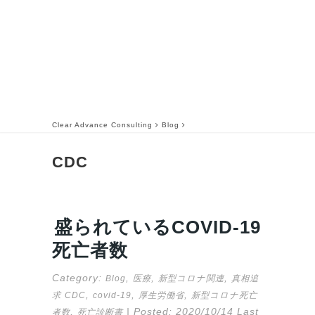
Clear Advance Consulting
Blog
CDC
盛られているCOVID-19
死亡者数
Category:
,
,
,
Blog
医療
新型コロナ関連
真相追
,
,
,
求
CDC
covid-19
厚生労働省
新型コロナ死亡
,
| Posted:
2020/10/14
Last
者数
死亡診断書