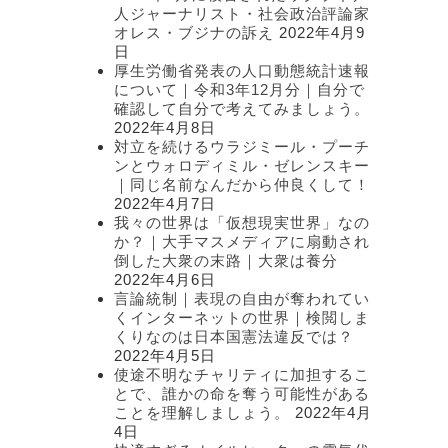
人ジャーナリスト・社会政治評論家
オレス・ブジナの訴え
2022年4月9
日
厚生労働省発表の人口動態統計速報
について｜令和3年12月分｜自分で
確認して自分で考えてみましょう。
2022年4月8日
対立を続けるウラジミール・プーチ
ンとウォロディミル・ゼレンスキー
｜同じ名前なんだから仲良くして！
2022年4月7日
我々の世界は「仮想現実世界」なの
か？｜大手マスメディアに扇動され
倒した大衆の末路｜大衆は養分
2022年4月6日
言論統制｜表現の自由が奪われてい
くインターネットの世界｜検閲しま
くりなのは日本国憲法違反では？
2022年4月5日
使途不明なチャリティに加担するこ
とで、誰かの命を奪う可能性がある
ことを理解しましょう。
2022年4月
4日