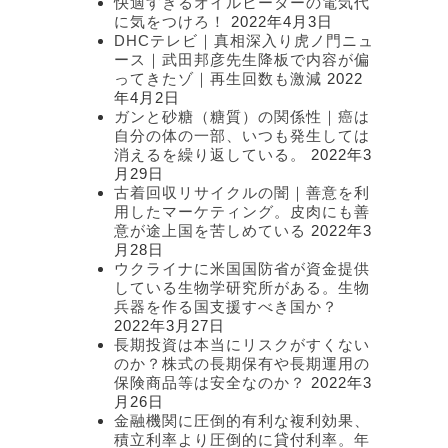
快適すぎるオイルヒーターの電気代
に気をつけろ！
2022年4月3日
DHCテレビ｜真相深入り虎ノ門ニュ
ース｜武田邦彦先生降板で内容が偏
ってきたゾ｜再生回数も激減
2022
年4月2日
ガンと砂糖（糖質）の関係性｜癌は
自分の体の一部、いつも発生しては
消えるを繰り返している。
2022年3
月29日
古着回収リサイクルの闇｜善意を利
用したマーケティング。皮肉にも善
意が途上国を苦しめている
2022年3
月28日
ウクライナに米国国防省が資金提供
している生物学研究所がある。生物
兵器を作る国支援すべき国か？
2022年3月27日
長期投資は本当にリスクがすくない
のか？株式の長期保有や長期運用の
保険商品等は安全なのか？
2022年3
月26日
金融機関に圧倒的有利な複利効果、
積立利率より圧倒的に貸付利率。年