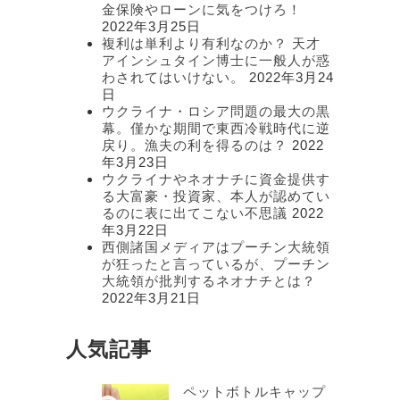
金保険やローンに気をつけろ！
2022年3月25日
複利は単利より有利なのか？ 天才
アインシュタイン博士に一般人が惑
わされてはいけない。
2022年3月24
日
ウクライナ・ロシア問題の最大の黒
幕。僅かな期間で東西冷戦時代に逆
戻り。漁夫の利を得るのは？
2022
年3月23日
ウクライナやネオナチに資金提供す
る大富豪・投資家、本人が認めてい
るのに表に出てこない不思議
2022
年3月22日
西側諸国メディアはプーチン大統領
が狂ったと言っているが、プーチン
大統領が批判するネオナチとは？
2022年3月21日
人気記事
ペットボトルキャップ