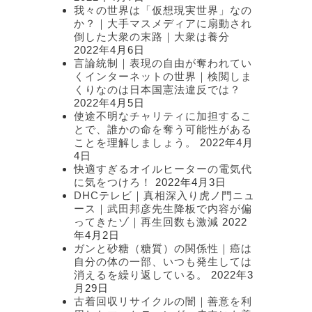
我々の世界は「仮想現実世界」なの
か？｜大手マスメディアに扇動され
倒した大衆の末路｜大衆は養分
2022年4月6日
言論統制｜表現の自由が奪われてい
くインターネットの世界｜検閲しま
くりなのは日本国憲法違反では？
2022年4月5日
使途不明なチャリティに加担するこ
とで、誰かの命を奪う可能性がある
ことを理解しましょう。
2022年4月
4日
快適すぎるオイルヒーターの電気代
に気をつけろ！
2022年4月3日
DHCテレビ｜真相深入り虎ノ門ニュ
ース｜武田邦彦先生降板で内容が偏
ってきたゾ｜再生回数も激減
2022
年4月2日
ガンと砂糖（糖質）の関係性｜癌は
自分の体の一部、いつも発生しては
消えるを繰り返している。
2022年3
月29日
古着回収リサイクルの闇｜善意を利