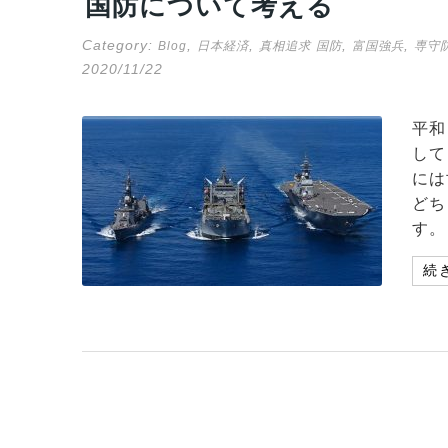
国防について考える
Category:
,
,
,
,
Blog
日本経済
真相追求
国防
富国強兵
専守
2020/11/22
平和
して
には
どち
す。
続