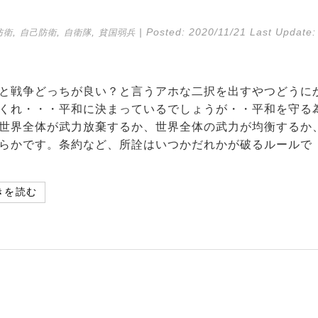
,
,
,
| Posted:
2020/11/21
Last Update:
防衛
自己防衛
自衛隊
貧国弱兵
と戦争どっちが良い？と言うアホな二択を出すやつどうに
くれ・・・平和に決まっているでしょうが・・平和を守る
世界全体が武力放棄するか、世界全体の武力が均衡するか
らかです。条約など、所詮はいつかだれかが破るルールで
きを読む