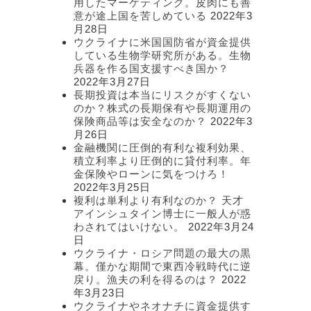
用したマーケティング。皮肉にも善
意が途上国を苦しめている
2022年3
月28日
ウクライナに米国国防省が資金提供
している生物学研究所がある。生物
兵器を作る国支援すべき国か？
2022年3月27日
長期投資は本当にリスクがすくない
のか？株式の長期保有や長期運用の
保険商品等は安全なのか？
2022年3
月26日
金融機関に圧倒的有利な複利効果、
積立利率より圧倒的に貸付利率。年
金保険やローンに気をつけろ！
2022年3月25日
複利は単利より有利なのか？ 天才
アインシュタイン博士に一般人が惑
わされてはいけない。
2022年3月24
日
ウクライナ・ロシア問題の最大の黒
幕。僅かな期間で東西冷戦時代に逆
戻り。漁夫の利を得るのは？
2022
年3月23日
ウクライナやネオナチに資金提供す