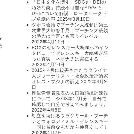
「日本文化を壊す、SDGs・DEIの
ー
巧妙な罠」持続不可能なSDGsと
DEIについて解説 ロータリークラ
ブ卓話内容
2025年3月10日
ダボス会議でプーチン大統領は第三
次世界大戦を予見｜プーチン大統領
の懸念は予言とも言えるレベル
か
2022年4月11日
為
FOXのゼレンスキー大統領へのイン
タビューでゼレンスキー大統領が語
、
った真実｜ネオナチは実在する
2022年4月10日
2015年4月に殺害されたウクライナ
人ジャーナリスト・社会政治評論家
オレス・ブジナの訴え
2022年4月9
日
厚生労働省発表の人口動態統計速報
について｜令和3年12月分｜自分で
確認して自分で考えてみましょう。
2022年4月8日
対立を続けるウラジミール・プーチ
ンとウォロディミル・ゼレンスキー
｜同じ名前なんだから仲良くして！
2022年4月7日