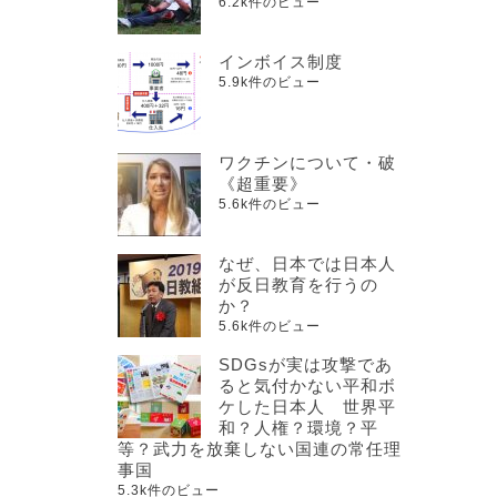
6.2k件のビュー
インボイス制度
5.9k件のビュー
ワクチンについて・破
《超重要》
5.6k件のビュー
なぜ、日本では日本人
が反日教育を行うの
か？
5.6k件のビュー
SDGsが実は攻撃であ
ると気付かない平和ボ
ケした日本人 世界平
和？人権？環境？平
等？武力を放棄しない国連の常任理
事国
5.3k件のビュー