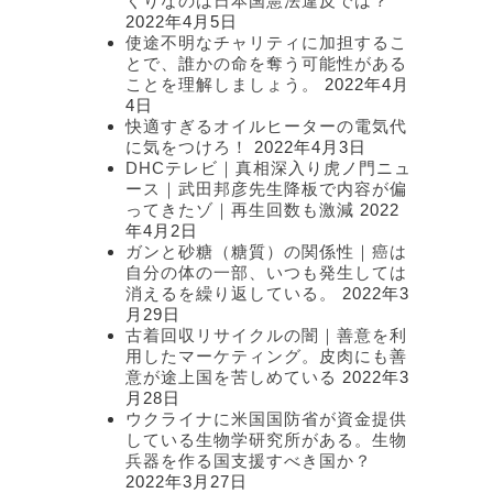
くりなのは日本国憲法違反では？
2022年4月5日
使途不明なチャリティに加担するこ
とで、誰かの命を奪う可能性がある
ことを理解しましょう。
2022年4月
4日
快適すぎるオイルヒーターの電気代
に気をつけろ！
2022年4月3日
DHCテレビ｜真相深入り虎ノ門ニュ
ース｜武田邦彦先生降板で内容が偏
ってきたゾ｜再生回数も激減
2022
年4月2日
ガンと砂糖（糖質）の関係性｜癌は
自分の体の一部、いつも発生しては
消えるを繰り返している。
2022年3
月29日
古着回収リサイクルの闇｜善意を利
用したマーケティング。皮肉にも善
意が途上国を苦しめている
2022年3
月28日
ウクライナに米国国防省が資金提供
している生物学研究所がある。生物
兵器を作る国支援すべき国か？
2022年3月27日