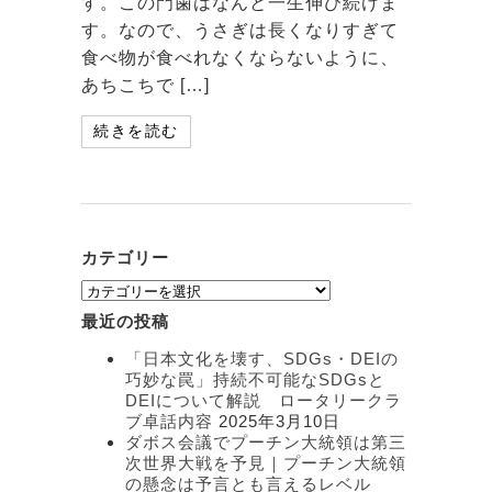
す。この門歯はなんと一生伸び続けま
す。なので、うさぎは長くなりすぎて
食べ物が食べれなくならないように、
あちこちで […]
続きを読む
カテゴリー
カ
テ
最近の投稿
ゴ
リ
「日本文化を壊す、SDGs・DEIの
ー
巧妙な罠」持続不可能なSDGsと
DEIについて解説 ロータリークラ
ブ卓話内容
2025年3月10日
ダボス会議でプーチン大統領は第三
次世界大戦を予見｜プーチン大統領
の懸念は予言とも言えるレベル