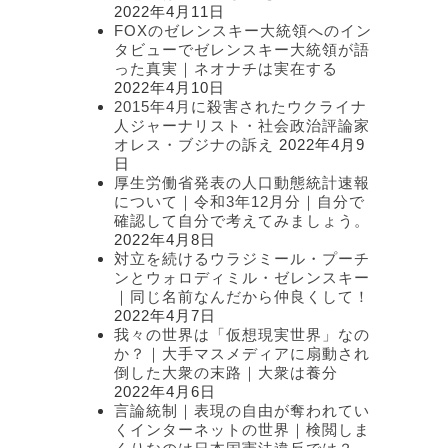
2022年4月11日
FOXのゼレンスキー大統領へのイン
タビューでゼレンスキー大統領が語
った真実｜ネオナチは実在する
2022年4月10日
2015年4月に殺害されたウクライナ
人ジャーナリスト・社会政治評論家
オレス・ブジナの訴え
2022年4月9
日
厚生労働省発表の人口動態統計速報
について｜令和3年12月分｜自分で
確認して自分で考えてみましょう。
2022年4月8日
対立を続けるウラジミール・プーチ
ンとウォロディミル・ゼレンスキー
｜同じ名前なんだから仲良くして！
2022年4月7日
我々の世界は「仮想現実世界」なの
か？｜大手マスメディアに扇動され
倒した大衆の末路｜大衆は養分
2022年4月6日
言論統制｜表現の自由が奪われてい
くインターネットの世界｜検閲しま