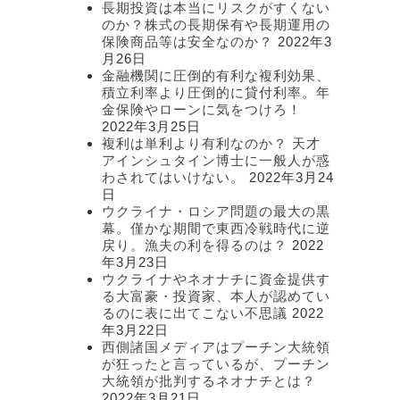
長期投資は本当にリスクがすくない
のか？株式の長期保有や長期運用の
保険商品等は安全なのか？
2022年3
月26日
金融機関に圧倒的有利な複利効果、
積立利率より圧倒的に貸付利率。年
金保険やローンに気をつけろ！
2022年3月25日
複利は単利より有利なのか？ 天才
アインシュタイン博士に一般人が惑
わされてはいけない。
2022年3月24
日
ウクライナ・ロシア問題の最大の黒
幕。僅かな期間で東西冷戦時代に逆
戻り。漁夫の利を得るのは？
2022
年3月23日
ウクライナやネオナチに資金提供す
る大富豪・投資家、本人が認めてい
るのに表に出てこない不思議
2022
年3月22日
西側諸国メディアはプーチン大統領
が狂ったと言っているが、プーチン
大統領が批判するネオナチとは？
2022年3月21日