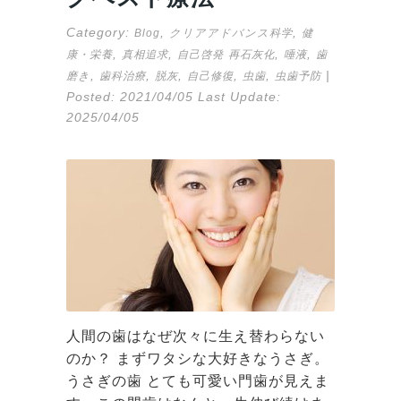
Category:
,
,
Blog
クリアアドバンス科学
健
,
,
,
,
康・栄養
真相追求
自己啓発
再石灰化
唾液
歯
,
,
,
,
,
|
磨き
歯科治療
脱灰
自己修復
虫歯
虫歯予防
Posted:
2021/04/05
Last Update:
2025/04/05
人間の歯はなぜ次々に生え替わらない
のか？ まずワタシな大好きなうさぎ。
うさぎの歯 とても可愛い門歯が見えま