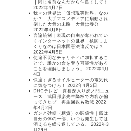
｜同じ名前なんだから仲良くして！
2022年4月7日
我々の世界は「仮想現実世界」なの
か？｜大手マスメディアに扇動され
倒した大衆の末路｜大衆は養分
2022年4月6日
言論統制｜表現の自由が奪われてい
くインターネットの世界｜検閲しま
くりなのは日本国憲法違反では？
2022年4月5日
使途不明なチャリティに加担するこ
とで、誰かの命を奪う可能性がある
ことを理解しましょう。
2022年4月
4日
快適すぎるオイルヒーターの電気代
に気をつけろ！
2022年4月3日
DHCテレビ｜真相深入り虎ノ門ニュ
ース｜武田邦彦先生降板で内容が偏
ってきたゾ｜再生回数も激減
2022
年4月2日
ガンと砂糖（糖質）の関係性｜癌は
自分の体の一部、いつも発生しては
消えるを繰り返している。
2022年3
月29日