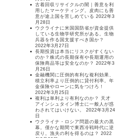
古着回収リサイクルの闇｜善意を利
用したマーケティング。皮肉にも善
意が途上国を苦しめている
2022年3
月28日
ウクライナに米国国防省が資金提供
している生物学研究所がある。生物
兵器を作る国支援すべき国か？
2022年3月27日
長期投資は本当にリスクがすくない
のか？株式の長期保有や長期運用の
保険商品等は安全なのか？
2022年3
月26日
金融機関に圧倒的有利な複利効果、
積立利率より圧倒的に貸付利率。年
金保険やローンに気をつけろ！
2022年3月25日
複利は単利より有利なのか？ 天才
アインシュタイン博士に一般人が惑
わされてはいけない。
2022年3月24
日
ウクライナ・ロシア問題の最大の黒
幕。僅かな期間で東西冷戦時代に逆
戻り。漁夫の利を得るのは？
2022