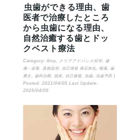
虫歯ができる理由、歯
医者で治療したところ
から虫歯になる理由、
自然治癒する歯とドッ
クベスト療法
Category:
,
,
Blog
クリアアドバンス科学
健
,
,
,
,
康・栄養
真相追求
自己啓発
再石灰化
唾液
歯
,
,
,
,
,
|
磨き
歯科治療
脱灰
自己修復
虫歯
虫歯予防
Posted:
2021/04/05
Last Update:
2025/04/05