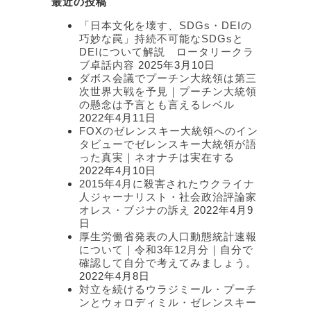
最近の投稿
ゴ
リ
「日本文化を壊す、SDGs・DEIの
ー
巧妙な罠」持続不可能なSDGsと
DEIについて解説 ロータリークラ
ブ卓話内容
2025年3月10日
ダボス会議でプーチン大統領は第三
次世界大戦を予見｜プーチン大統領
の懸念は予言とも言えるレベル
2022年4月11日
FOXのゼレンスキー大統領へのイン
タビューでゼレンスキー大統領が語
った真実｜ネオナチは実在する
2022年4月10日
2015年4月に殺害されたウクライナ
人ジャーナリスト・社会政治評論家
オレス・ブジナの訴え
2022年4月9
日
厚生労働省発表の人口動態統計速報
について｜令和3年12月分｜自分で
確認して自分で考えてみましょう。
2022年4月8日
対立を続けるウラジミール・プーチ
ンとウォロディミル・ゼレンスキー