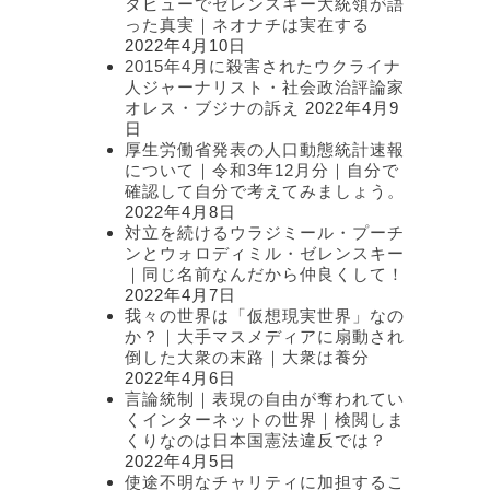
タビューでゼレンスキー大統領が語
った真実｜ネオナチは実在する
2022年4月10日
2015年4月に殺害されたウクライナ
人ジャーナリスト・社会政治評論家
オレス・ブジナの訴え
2022年4月9
日
厚生労働省発表の人口動態統計速報
について｜令和3年12月分｜自分で
確認して自分で考えてみましょう。
2022年4月8日
対立を続けるウラジミール・プーチ
ンとウォロディミル・ゼレンスキー
｜同じ名前なんだから仲良くして！
2022年4月7日
我々の世界は「仮想現実世界」なの
か？｜大手マスメディアに扇動され
倒した大衆の末路｜大衆は養分
2022年4月6日
言論統制｜表現の自由が奪われてい
くインターネットの世界｜検閲しま
くりなのは日本国憲法違反では？
2022年4月5日
使途不明なチャリティに加担するこ