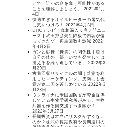
とで、誰かの命を奪う可能性がある
ことを理解しましょう。
2022年4月
4日
快適すぎるオイルヒーターの電気代
に気をつけろ！
2022年4月3日
DHCテレビ｜真相深入り虎ノ門ニュ
ース｜武田邦彦先生降板で内容が偏
ってきたゾ｜再生回数も激減
2022
年4月2日
ガンと砂糖（糖質）の関係性｜癌は
自分の体の一部、いつも発生しては
消えるを繰り返している。
2022年3
月29日
古着回収リサイクルの闇｜善意を利
用したマーケティング。皮肉にも善
意が途上国を苦しめている
2022年3
月28日
ウクライナに米国国防省が資金提供
している生物学研究所がある。生物
兵器を作る国支援すべき国か？
2022年3月27日
長期投資は本当にリスクがすくない
のか？株式の長期保有や長期運用の