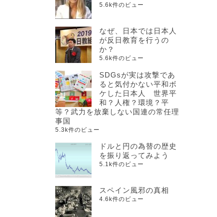
5.6k件のビュー
なぜ、日本では日本人
が反日教育を行うの
か？
5.6k件のビュー
SDGsが実は攻撃であ
ると気付かない平和ボ
ケした日本人 世界平
和？人権？環境？平
等？武力を放棄しない国連の常任理
事国
5.3k件のビュー
ドルと円の為替の歴史
を振り返ってみよう
5.1k件のビュー
スペイン風邪の真相
4.6k件のビュー