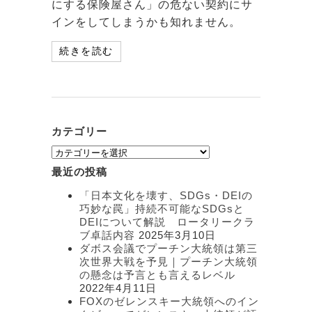
にする保険屋さん」の危ない契約にサ
インをしてしまうかも知れません。
続きを読む
カテゴリー
カ
テ
最近の投稿
ゴ
リ
「日本文化を壊す、SDGs・DEIの
ー
巧妙な罠」持続不可能なSDGsと
DEIについて解説 ロータリークラ
ブ卓話内容
2025年3月10日
ダボス会議でプーチン大統領は第三
次世界大戦を予見｜プーチン大統領
の懸念は予言とも言えるレベル
2022年4月11日
FOXのゼレンスキー大統領へのイン