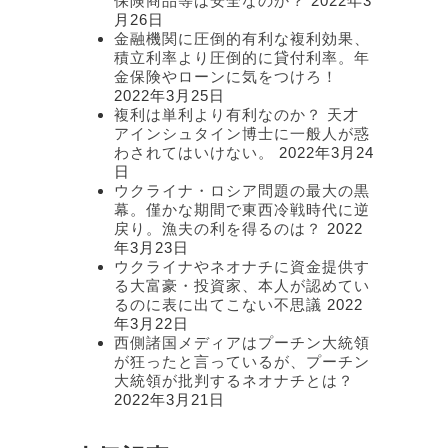
保険商品等は安全なのか？
2022年3
月26日
金融機関に圧倒的有利な複利効果、
積立利率より圧倒的に貸付利率。年
金保険やローンに気をつけろ！
2022年3月25日
複利は単利より有利なのか？ 天才
アインシュタイン博士に一般人が惑
わされてはいけない。
2022年3月24
日
ウクライナ・ロシア問題の最大の黒
幕。僅かな期間で東西冷戦時代に逆
戻り。漁夫の利を得るのは？
2022
年3月23日
ウクライナやネオナチに資金提供す
る大富豪・投資家、本人が認めてい
るのに表に出てこない不思議
2022
年3月22日
西側諸国メディアはプーチン大統領
が狂ったと言っているが、プーチン
大統領が批判するネオナチとは？
2022年3月21日