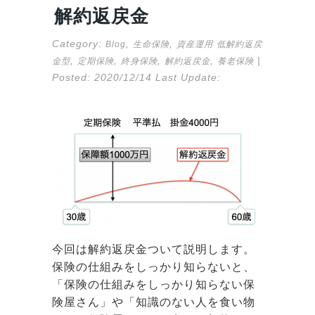
解約返戻金
Category:
,
,
Blog
生命保険
資産運用
低解約返戻
,
,
,
,
|
金型
定期保険
終身保険
解約返戻金
養老保険
Posted:
2020/12/14
Last Update:
今回は解約返戻金ついて説明します。
保険の仕組みをしっかり知らないと、
「保険の仕組みをしっかり知らない保
険屋さん」や「知識のない人を食い物