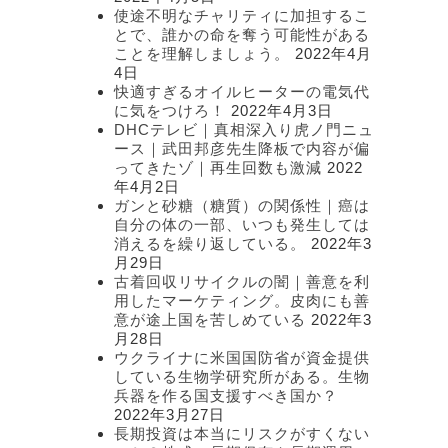
使途不明なチャリティに加担するこ
とで、誰かの命を奪う可能性がある
ことを理解しましょう。
2022年4月
4日
快適すぎるオイルヒーターの電気代
に気をつけろ！
2022年4月3日
DHCテレビ｜真相深入り虎ノ門ニュ
ース｜武田邦彦先生降板で内容が偏
ってきたゾ｜再生回数も激減
2022
年4月2日
ガンと砂糖（糖質）の関係性｜癌は
自分の体の一部、いつも発生しては
消えるを繰り返している。
2022年3
月29日
古着回収リサイクルの闇｜善意を利
用したマーケティング。皮肉にも善
意が途上国を苦しめている
2022年3
月28日
ウクライナに米国国防省が資金提供
している生物学研究所がある。生物
兵器を作る国支援すべき国か？
2022年3月27日
長期投資は本当にリスクがすくない