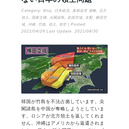
Category:
,
,
,
Blog
日本経済
真相追求
侵略
北方
,
,
,
,
,
領土
国家主権
尖閣諸島
岩国空域
支配
横田空
,
,
,
,
| Posted:
域
沖縄
竹島
領土
領空
2021/04/29
Last Update:
2021/04/30
韓国が竹島を不法占拠しています。尖
閣諸島を中国が奪略しようとしていま
す。ロシアが北方領土を返してくれま
せん。沖縄はアメリカから返還されま