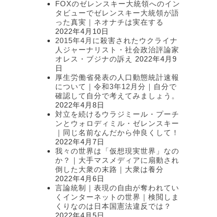
FOXのゼレンスキー大統領へのイン
タビューでゼレンスキー大統領が語
った真実｜ネオナチは実在する
2022年4月10日
2015年4月に殺害されたウクライナ
人ジャーナリスト・社会政治評論家
オレス・ブジナの訴え
2022年4月9
日
厚生労働省発表の人口動態統計速報
について｜令和3年12月分｜自分で
確認して自分で考えてみましょう。
2022年4月8日
対立を続けるウラジミール・プーチ
ンとウォロディミル・ゼレンスキー
｜同じ名前なんだから仲良くして！
2022年4月7日
我々の世界は「仮想現実世界」なの
か？｜大手マスメディアに扇動され
倒した大衆の末路｜大衆は養分
2022年4月6日
言論統制｜表現の自由が奪われてい
くインターネットの世界｜検閲しま
くりなのは日本国憲法違反では？
2022年4月5日