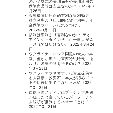
のか？株式の長期保有や長期運用の
保険商品等は安全なのか？
2022年3
月26日
金融機関に圧倒的有利な複利効果、
積立利率より圧倒的に貸付利率。年
金保険やローンに気をつけろ！
2022年3月25日
複利は単利より有利なのか？ 天才
アインシュタイン博士に一般人が惑
わされてはいけない。
2022年3月24
日
ウクライナ・ロシア問題の最大の黒
幕。僅かな期間で東西冷戦時代に逆
戻り。漁夫の利を得るのは？
2022
年3月23日
ウクライナやネオナチに資金提供す
る大富豪・投資家、本人が認めてい
るのに表に出てこない不思議
2022
年3月22日
西側諸国メディアはプーチン大統領
が狂ったと言っているが、プーチン
大統領が批判するネオナチとは？
2022年3月21日