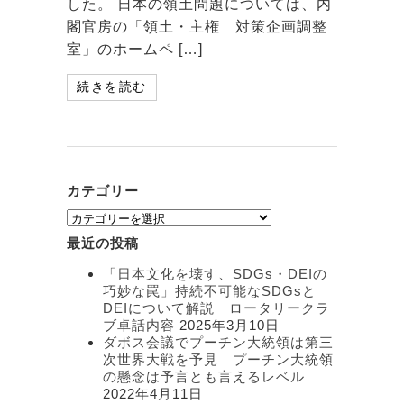
した。 日本の領土問題については、内
閣官房の「領土・主権 対策企画調整
室」のホームペ […]
続きを読む
カテゴリー
カ
テ
最近の投稿
ゴ
リ
「日本文化を壊す、SDGs・DEIの
ー
巧妙な罠」持続不可能なSDGsと
DEIについて解説 ロータリークラ
ブ卓話内容
2025年3月10日
ダボス会議でプーチン大統領は第三
次世界大戦を予見｜プーチン大統領
の懸念は予言とも言えるレベル
2022年4月11日