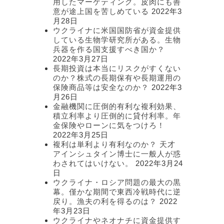
用したマーケティング。皮肉にも善
意が途上国を苦しめている
2022年3
月28日
ウクライナに米国国防省が資金提供
している生物学研究所がある。生物
兵器を作る国支援すべき国か？
2022年3月27日
長期投資は本当にリスクがすくない
のか？株式の長期保有や長期運用の
保険商品等は安全なのか？
2022年3
月26日
金融機関に圧倒的有利な複利効果、
積立利率より圧倒的に貸付利率。年
金保険やローンに気をつけろ！
2022年3月25日
複利は単利より有利なのか？ 天才
アインシュタイン博士に一般人が惑
わされてはいけない。
2022年3月24
日
ウクライナ・ロシア問題の最大の黒
幕。僅かな期間で東西冷戦時代に逆
戻り。漁夫の利を得るのは？
2022
年3月23日
ウクライナやネオナチに資金提供す