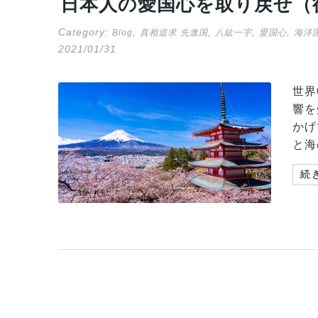
日本人の愛国心を取り戻せ（
Category:
,
,
,
,
Blog
真相追求
先進国
八紘一宇
愛国心
海洋
2021/01/31
世界
響を
かげ
と海
続