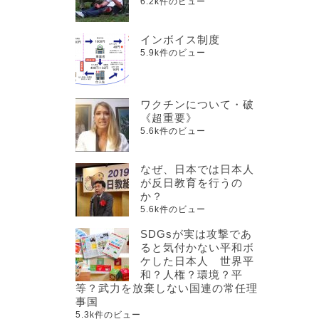
6.2k件のビュー
インボイス制度
5.9k件のビュー
ワクチンについて・破
《超重要》
5.6k件のビュー
なぜ、日本では日本人
が反日教育を行うの
か？
5.6k件のビュー
SDGsが実は攻撃であ
ると気付かない平和ボ
ケした日本人 世界平
和？人権？環境？平
等？武力を放棄しない国連の常任理
事国
5.3k件のビュー