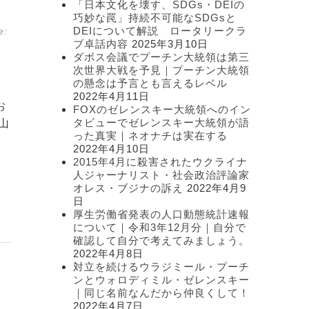
「日本文化を壊す、SDGs・DEIの
ー
巧妙な罠」持続不可能なSDGsと
DEIについて解説 ロータリークラ
e:
ブ卓話内容
2025年3月10日
ダボス会議でプーチン大統領は第三
次世界大戦を予見｜プーチン大統領
の懸念は予言とも言えるレベル
2022年4月11日
お
FOXのゼレンスキー大統領へのイン
タビューでゼレンスキー大統領が語
山
った真実｜ネオナチは実在する
2022年4月10日
2015年4月に殺害されたウクライナ
人ジャーナリスト・社会政治評論家
オレス・ブジナの訴え
2022年4月9
日
厚生労働省発表の人口動態統計速報
について｜令和3年12月分｜自分で
確認して自分で考えてみましょう。
2022年4月8日
対立を続けるウラジミール・プーチ
ンとウォロディミル・ゼレンスキー
｜同じ名前なんだから仲良くして！
2022年4月7日