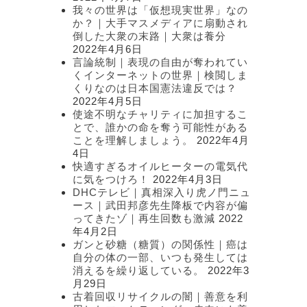
我々の世界は「仮想現実世界」なの
か？｜大手マスメディアに扇動され
倒した大衆の末路｜大衆は養分
2022年4月6日
言論統制｜表現の自由が奪われてい
くインターネットの世界｜検閲しま
くりなのは日本国憲法違反では？
2022年4月5日
使途不明なチャリティに加担するこ
とで、誰かの命を奪う可能性がある
ことを理解しましょう。
2022年4月
4日
快適すぎるオイルヒーターの電気代
に気をつけろ！
2022年4月3日
DHCテレビ｜真相深入り虎ノ門ニュ
ース｜武田邦彦先生降板で内容が偏
ってきたゾ｜再生回数も激減
2022
年4月2日
ガンと砂糖（糖質）の関係性｜癌は
自分の体の一部、いつも発生しては
消えるを繰り返している。
2022年3
月29日
古着回収リサイクルの闇｜善意を利