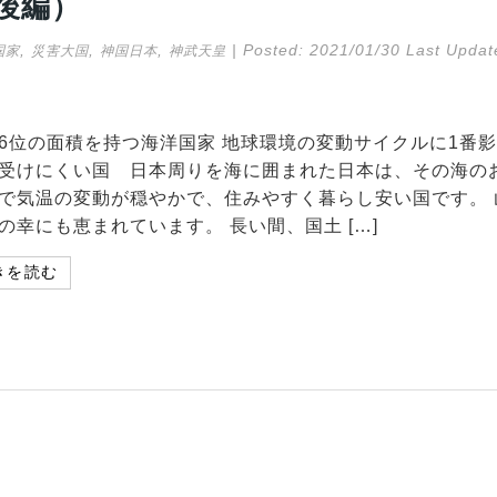
後編）
,
,
,
| Posted:
2021/01/30
Last Updat
国家
災害大国
神国日本
神武天皇
6位の面積を持つ海洋国家 地球環境の変動サイクルに1番影
受けにくい国 日本周りを海に囲まれた日本は、その海の
で気温の変動が穏やかで、住みやすく暮らし安い国です。 
の幸にも恵まれています。 長い間、国土 […]
きを読む