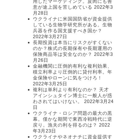
用したマーケティング。皮肉にも善
意が途上国を苦しめている
2022年3
月28日
ウクライナに米国国防省が資金提供
している生物学研究所がある。生物
兵器を作る国支援すべき国か？
2022年3月27日
長期投資は本当にリスクがすくない
のか？株式の長期保有や長期運用の
保険商品等は安全なのか？
2022年3
月26日
金融機関に圧倒的有利な複利効果、
積立利率より圧倒的に貸付利率。年
金保険やローンに気をつけろ！
2022年3月25日
複利は単利より有利なのか？ 天才
アインシュタイン博士に一般人が惑
わされてはいけない。
2022年3月24
日
ウクライナ・ロシア問題の最大の黒
幕。僅かな期間で東西冷戦時代に逆
戻り。漁夫の利を得るのは？
2022
年3月23日
ウクライナやネオナチに資金提供す