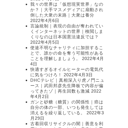
我々の世界は「仮想現実世界」なの
か？｜大手マスメディアに扇動され
倒した大衆の末路｜大衆は養分
2022年4月6日
言論統制｜表現の自由が奪われてい
くインターネットの世界｜検閲しま
くりなのは日本国憲法違反では？
2022年4月5日
使途不明なチャリティに加担するこ
とで、誰かの命を奪う可能性がある
ことを理解しましょう。
2022年4月
4日
快適すぎるオイルヒーターの電気代
に気をつけろ！
2022年4月3日
DHCテレビ｜真相深入り虎ノ門ニュ
ース｜武田邦彦先生降板で内容が偏
ってきたゾ｜再生回数も激減
2022
年4月2日
ガンと砂糖（糖質）の関係性｜癌は
自分の体の一部、いつも発生しては
消えるを繰り返している。
2022年3
月29日
古着回収リサイクルの闇｜善意を利