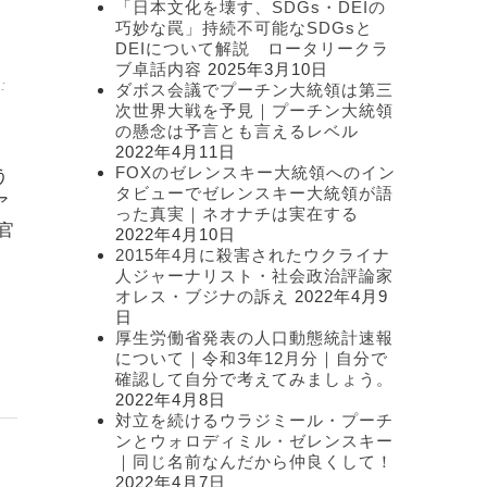
、
「日本文化を壊す、SDGs・DEIの
ー
巧妙な罠」持続不可能なSDGsと
DEIについて解説 ロータリークラ
ブ卓話内容
2025年3月10日
:
ダボス会議でプーチン大統領は第三
次世界大戦を予見｜プーチン大統領
の懸念は予言とも言えるレベル
2022年4月11日
FOXのゼレンスキー大統領へのイン
う
タビューでゼレンスキー大統領が語
ア
った真実｜ネオナチは実在する
官
2022年4月10日
2015年4月に殺害されたウクライナ
人ジャーナリスト・社会政治評論家
オレス・ブジナの訴え
2022年4月9
日
厚生労働省発表の人口動態統計速報
について｜令和3年12月分｜自分で
確認して自分で考えてみましょう。
2022年4月8日
対立を続けるウラジミール・プーチ
ンとウォロディミル・ゼレンスキー
｜同じ名前なんだから仲良くして！
2022年4月7日