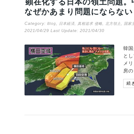
顕在化する日本の領土問題。
なぜかあまり問題にならない
Category:
,
,
,
,
Blog
日本経済
真相追求
侵略
北方領土
国家
2021/04/29
Last Update:
2021/04/30
韓国
とし
メリ
房の
続