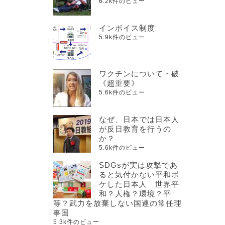
6.2k件のビュー
インボイス制度
5.9k件のビュー
ワクチンについて・破
《超重要》
5.6k件のビュー
なぜ、日本では日本人
が反日教育を行うの
か？
5.6k件のビュー
SDGsが実は攻撃であ
ると気付かない平和ボ
ケした日本人 世界平
和？人権？環境？平
等？武力を放棄しない国連の常任理
事国
5.3k件のビュー