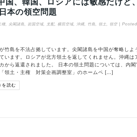
中国、韓国、ロシアには敏感だけど
日本の領空問題
,
,
,
,
,
,
,
,
| Posted
主権
尖閣諸島
岩国空域
支配
横田空域
沖縄
竹島
領土
領空
が竹島を不法占拠しています。尖閣諸島を中国が奪略しよ
ています。ロシアが北方領土を返してくれません。沖縄は
カから返還されました。 日本の領土問題については、内閣
「領土・主権 対策企画調整室」のホームペ […]
きを読む