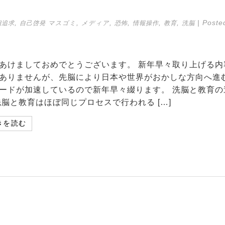
,
,
,
,
,
,
| Poste
相追求
自己啓発
マスゴミ
メディア
恐怖
情報操作
教育
洗脳
あけましておめでとうございます。 新年早々取り上げる内
ありませんが、先脳により日本や世界がおかしな方向へ進
ードが加速しているので新年早々綴ります。 洗脳と教育の
洗脳と教育はほぼ同じプロセスで行われる […]
きを読む