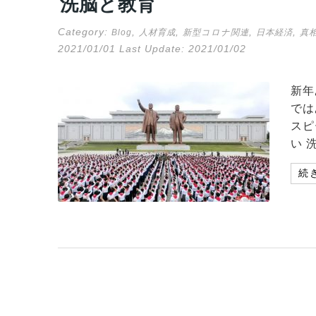
洗脳と教育
Category:
,
,
,
,
Blog
人材育成
新型コロナ関連
日本経済
真
2021/01/01
Last Update:
2021/01/02
新年
では
スピ
い 
続