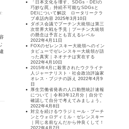
「日本文化を壊す、SDGs・DEIの
ー
巧妙な罠」持続不可能なSDGsと
DEIについて解説 ロータリークラ
d:
ブ卓話内容
2025年3月10日
ダボス会議でプーチン大統領は第三
次世界大戦を予見｜プーチン大統領
の懸念は予言とも言えるレベル
容
2022年4月11日
む
FOXのゼレンスキー大統領へのイン
タビューでゼレンスキー大統領が語
違
った真実｜ネオナチは実在する
2022年4月10日
2015年4月に殺害されたウクライナ
人ジャーナリスト・社会政治評論家
オレス・ブジナの訴え
2022年4月9
日
厚生労働省発表の人口動態統計速報
について｜令和3年12月分｜自分で
確認して自分で考えてみましょう。
2022年4月8日
対立を続けるウラジミール・プーチ
ンとウォロディミル・ゼレンスキー
｜同じ名前なんだから仲良くして！
2022年4月7日