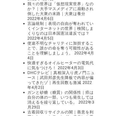
我々の世界は「仮想現実世界」なの
か？｜大手マスメディアに扇動され
倒した大衆の末路｜大衆は養分
2022年4月6日
言論統制｜表現の自由が奪われてい
くインターネットの世界｜検閲しま
くりなのは日本国憲法違反では？
2022年4月5日
使途不明なチャリティに加担するこ
とで、誰かの命を奪う可能性がある
ことを理解しましょう。
2022年4月
4日
快適すぎるオイルヒーターの電気代
に気をつけろ！
2022年4月3日
DHCテレビ｜真相深入り虎ノ門ニュ
ース｜武田邦彦先生降板で内容が偏
ってきたゾ｜再生回数も激減
2022
年4月2日
ガンと砂糖（糖質）の関係性｜癌は
自分の体の一部、いつも発生しては
消えるを繰り返している。
2022年3
月29日
古着回収リサイクルの闇｜善意を利