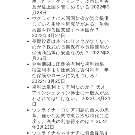
用したマーケティング。皮肉にも善
意が途上国を苦しめている
2022年3
月28日
ウクライナに米国国防省が資金提供
している生物学研究所がある。生物
兵器を作る国支援すべき国か？
2022年3月27日
長期投資は本当にリスクがすくない
のか？株式の長期保有や長期運用の
保険商品等は安全なのか？
2022年3
月26日
金融機関に圧倒的有利な複利効果、
積立利率より圧倒的に貸付利率。年
金保険やローンに気をつけろ！
2022年3月25日
複利は単利より有利なのか？ 天才
アインシュタイン博士に一般人が惑
わされてはいけない。
2022年3月24
日
ウクライナ・ロシア問題の最大の黒
幕。僅かな期間で東西冷戦時代に逆
戻り。漁夫の利を得るのは？
2022
年3月23日
ウクライナやネオナチに資金提供す