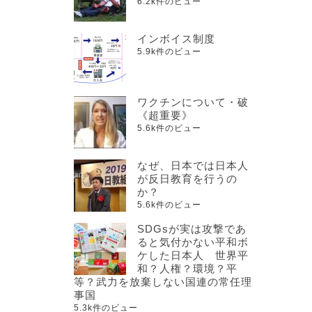
6.2k件のビュー
インボイス制度
5.9k件のビュー
ワクチンについて・破
《超重要》
5.6k件のビュー
なぜ、日本では日本人
が反日教育を行うの
か？
5.6k件のビュー
SDGsが実は攻撃であ
ると気付かない平和ボ
ケした日本人 世界平
和？人権？環境？平
等？武力を放棄しない国連の常任理
事国
5.3k件のビュー