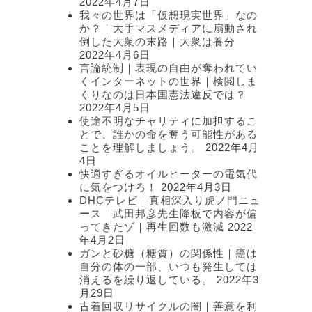
2022年4月7日
我々の世界は「仮想現実世界」なの
か？｜大手マスメディアに扇動され
倒した大衆の末路｜大衆は養分
2022年4月6日
言論統制｜表現の自由が奪われてい
くインターネットの世界｜検閲しま
くりなのは日本国憲法違反では？
2022年4月5日
使途不明なチャリティに加担するこ
とで、誰かの命を奪う可能性がある
ことを理解しましょう。
2022年4月
4日
快適すぎるオイルヒーターの電気代
に気をつけろ！
2022年4月3日
DHCテレビ｜真相深入り虎ノ門ニュ
ース｜武田邦彦先生降板で内容が偏
ってきたゾ｜再生回数も激減
2022
年4月2日
ガンと砂糖（糖質）の関係性｜癌は
自分の体の一部、いつも発生しては
消えるを繰り返している。
2022年3
月29日
古着回収リサイクルの闇｜善意を利