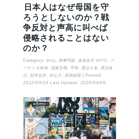
日本人はなぜ母国を守
ろうとしないのか？戦
争反対と声高に叫べば
侵略されることはない
のか？
Category:
,
,
,
Blog
時事問題
真相追求
NATO
プ
,
,
,
,
ーチン大統領
国家主権
平和
憲法９条
憲法改
,
,
,
| Posted:
正
戦争反対
抑止力
西側諸国
2022/03/15
Last Update:
2025/04/05