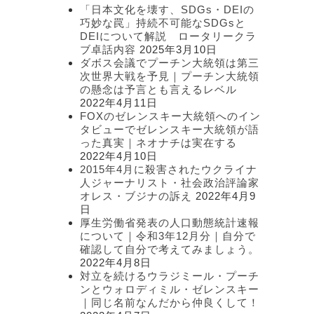
リ
「日本文化を壊す、SDGs・DEIの
ー
巧妙な罠」持続不可能なSDGsと
DEIについて解説 ロータリークラ
ブ卓話内容
2025年3月10日
ダボス会議でプーチン大統領は第三
次世界大戦を予見｜プーチン大統領
の懸念は予言とも言えるレベル
2022年4月11日
FOXのゼレンスキー大統領へのイン
タビューでゼレンスキー大統領が語
った真実｜ネオナチは実在する
2022年4月10日
2015年4月に殺害されたウクライナ
人ジャーナリスト・社会政治評論家
オレス・ブジナの訴え
2022年4月9
日
厚生労働省発表の人口動態統計速報
について｜令和3年12月分｜自分で
確認して自分で考えてみましょう。
2022年4月8日
対立を続けるウラジミール・プーチ
ンとウォロディミル・ゼレンスキー
｜同じ名前なんだから仲良くして！