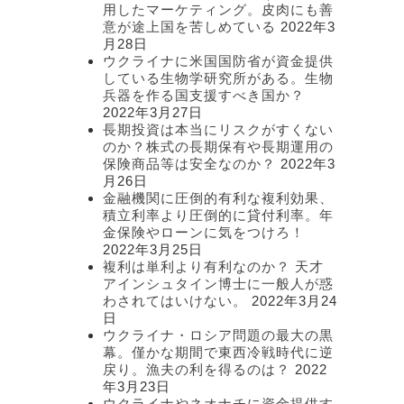
用したマーケティング。皮肉にも善
意が途上国を苦しめている
2022年3
月28日
ウクライナに米国国防省が資金提供
している生物学研究所がある。生物
兵器を作る国支援すべき国か？
2022年3月27日
長期投資は本当にリスクがすくない
のか？株式の長期保有や長期運用の
保険商品等は安全なのか？
2022年3
月26日
金融機関に圧倒的有利な複利効果、
積立利率より圧倒的に貸付利率。年
金保険やローンに気をつけろ！
2022年3月25日
複利は単利より有利なのか？ 天才
アインシュタイン博士に一般人が惑
わされてはいけない。
2022年3月24
日
ウクライナ・ロシア問題の最大の黒
幕。僅かな期間で東西冷戦時代に逆
戻り。漁夫の利を得るのは？
2022
年3月23日
ウクライナやネオナチに資金提供す