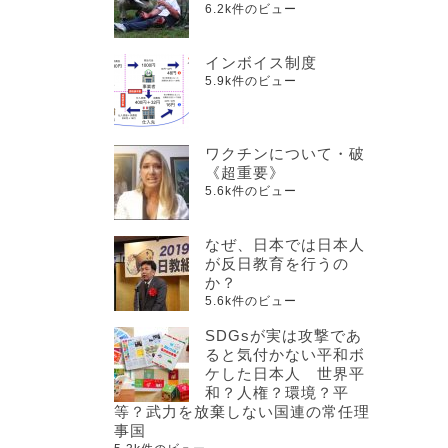
6.2k件のビュー
インボイス制度
5.9k件のビュー
ワクチンについて・破
《超重要》
5.6k件のビュー
なぜ、日本では日本人
が反日教育を行うの
か？
5.6k件のビュー
SDGsが実は攻撃であ
ると気付かない平和ボ
ケした日本人 世界平
和？人権？環境？平
等？武力を放棄しない国連の常任理
事国