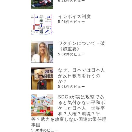
6.2k件のビュー
インボイス制度
5.9k件のビュー
ワクチンについて・破
《超重要》
5.6k件のビュー
なぜ、日本では日本人
が反日教育を行うの
か？
5.6k件のビュー
SDGsが実は攻撃であ
ると気付かない平和ボ
ケした日本人 世界平
和？人権？環境？平
等？武力を放棄しない国連の常任理
事国
5.3k件のビュー