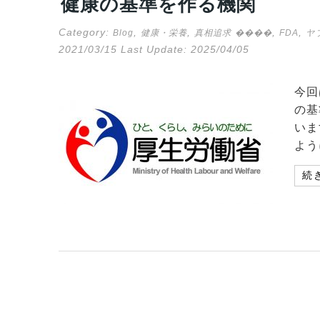
健康の基準を作る機関
Category:
,
,
,
,
Blog
健康・栄養
真相追求
����
FDA
ヤ
2021/03/15
Last Update:
2025/04/05
今回
の基
いま
よう
続