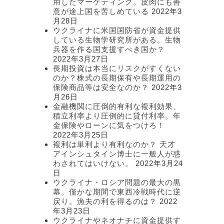
用したマーケティング。皮肉にも善
意が途上国を苦しめている
2022年3
月28日
ウクライナに米国国防省が資金提供
している生物学研究所がある。生物
兵器を作る国支援すべき国か？
2022年3月27日
長期投資は本当にリスクがすくない
のか？株式の長期保有や長期運用の
保険商品等は安全なのか？
2022年3
月26日
金融機関に圧倒的有利な複利効果、
積立利率より圧倒的に貸付利率。年
金保険やローンに気をつけろ！
2022年3月25日
複利は単利より有利なのか？ 天才
アインシュタイン博士に一般人が惑
わされてはいけない。
2022年3月24
日
ウクライナ・ロシア問題の最大の黒
幕。僅かな期間で東西冷戦時代に逆
戻り。漁夫の利を得るのは？
2022
年3月23日
ウクライナやネオナチに資金提供す