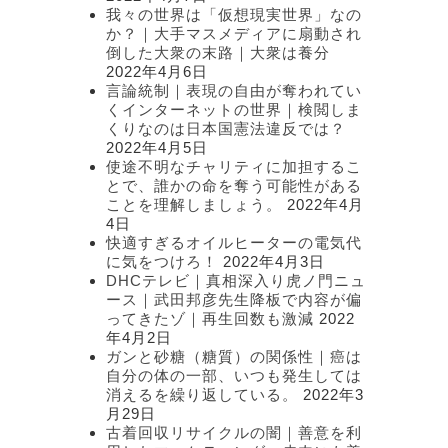
我々の世界は「仮想現実世界」なの
か？｜大手マスメディアに扇動され
倒した大衆の末路｜大衆は養分
2022年4月6日
言論統制｜表現の自由が奪われてい
くインターネットの世界｜検閲しま
くりなのは日本国憲法違反では？
2022年4月5日
使途不明なチャリティに加担するこ
とで、誰かの命を奪う可能性がある
ことを理解しましょう。
2022年4月
4日
快適すぎるオイルヒーターの電気代
に気をつけろ！
2022年4月3日
DHCテレビ｜真相深入り虎ノ門ニュ
ース｜武田邦彦先生降板で内容が偏
ってきたゾ｜再生回数も激減
2022
年4月2日
ガンと砂糖（糖質）の関係性｜癌は
自分の体の一部、いつも発生しては
消えるを繰り返している。
2022年3
月29日
古着回収リサイクルの闇｜善意を利