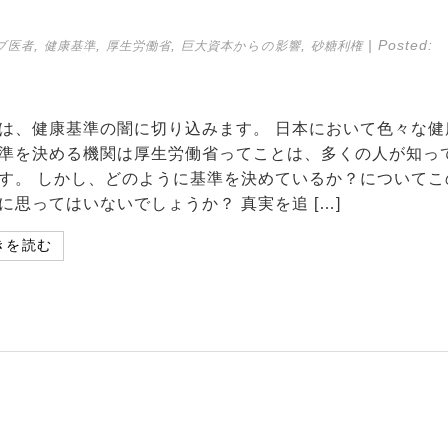
,
,
,
,
| Posted:
ブ医者
健康基準
厚生労働省
巨大資本からの影響
砂糖利権
は、健康基準の闇に切り込みます。 日本において色々な健
準を決める機関は厚生労働省ってことは、多くの人が知っ
す。 しかし、どのように基準を決めているか？についてこ
に思ってはいないでしょうか？ 真実を追 […]
きを読む