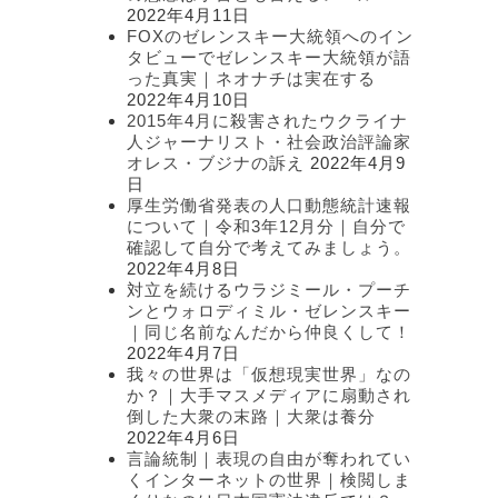
2022年4月11日
FOXのゼレンスキー大統領へのイン
タビューでゼレンスキー大統領が語
った真実｜ネオナチは実在する
2022年4月10日
2015年4月に殺害されたウクライナ
人ジャーナリスト・社会政治評論家
オレス・ブジナの訴え
2022年4月9
日
厚生労働省発表の人口動態統計速報
について｜令和3年12月分｜自分で
確認して自分で考えてみましょう。
2022年4月8日
対立を続けるウラジミール・プーチ
ンとウォロディミル・ゼレンスキー
｜同じ名前なんだから仲良くして！
2022年4月7日
我々の世界は「仮想現実世界」なの
か？｜大手マスメディアに扇動され
倒した大衆の末路｜大衆は養分
2022年4月6日
言論統制｜表現の自由が奪われてい
くインターネットの世界｜検閲しま