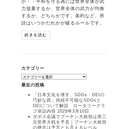
が・・平和を守る為には世界全体が武
力放棄するか、世界全体の武力が均衡
するか、どちらかです。条約など、所
詮はいつかだれかが破るルールです。
続きを読む
カテゴリー
カ
テ
最近の投稿
ゴ
リ
「日本文化を壊す、SDGs・DEIの
ー
巧妙な罠」持続不可能なSDGsと
DEIについて解説 ロータリークラ
ブ卓話内容
2025年3月10日
ダボス会議でプーチン大統領は第三
次世界大戦を予見｜プーチン大統領
の懸念は予言とも言えるレベル