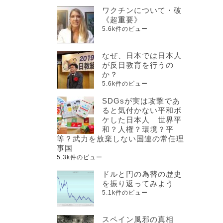
ワクチンについて・破
《超重要》
5.6k件のビュー
なぜ、日本では日本人
が反日教育を行うの
か？
5.6k件のビュー
SDGsが実は攻撃であ
ると気付かない平和ボ
ケした日本人 世界平
和？人権？環境？平
等？武力を放棄しない国連の常任理
事国
5.3k件のビュー
ドルと円の為替の歴史
を振り返ってみよう
5.1k件のビュー
スペイン風邪の真相