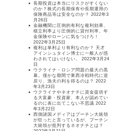
長期投資は本当にリスクがすくない
のか？株式の長期保有や長期運用の
保険商品等は安全なのか？
2022年3
月26日
金融機関に圧倒的有利な複利効果、
積立利率より圧倒的に貸付利率。年
金保険やローンに気をつけろ！
2022年3月25日
複利は単利より有利なのか？ 天才
アインシュタイン博士に一般人が惑
わされてはいけない。
2022年3月24
日
ウクライナ・ロシア問題の最大の黒
幕。僅かな期間で東西冷戦時代に逆
戻り。漁夫の利を得るのは？
2022
年3月23日
ウクライナやネオナチに資金提供す
る大富豪・投資家、本人が認めてい
るのに表に出てこない不思議
2022
年3月22日
西側諸国メディアはプーチン大統領
が狂ったと言っているが、プーチン
大統領が批判するネオナチとは？
2022年3月21日