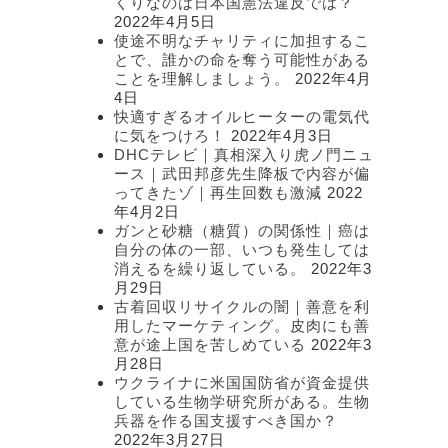
くりなのは日本国憲法違反では？
2022年4月5日
使途不明なチャリティに加担するこ
とで、誰かの命を奪う可能性がある
ことを理解しましょう。
2022年4月
4日
快適すぎるオイルヒーターの電気代
に気をつけろ！
2022年4月3日
DHCテレビ｜真相深入り虎ノ門ニュ
ース｜武田邦彦先生降板で内容が偏
ってきたゾ｜再生回数も激減
2022
年4月2日
ガンと砂糖（糖質）の関係性｜癌は
自分の体の一部、いつも発生しては
消えるを繰り返している。
2022年3
月29日
古着回収リサイクルの闇｜善意を利
用したマーケティング。皮肉にも善
意が途上国を苦しめている
2022年3
月28日
ウクライナに米国国防省が資金提供
している生物学研究所がある。生物
兵器を作る国支援すべき国か？
2022年3月27日