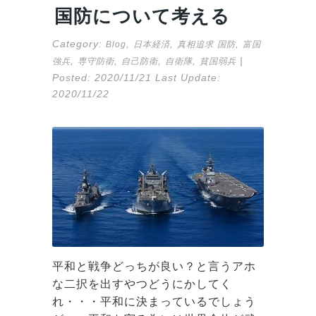
国防について考える
Category:
,
,
,
Blog
日本経済
真相追求
国防
富国
,
,
,
,
|
強兵
専守防衛
自己防衛
自衛隊
貧国弱兵
Posted:
2020/11/21
Last Update:
2020/11/22
平和と戦争どっちが良い？と言うアホ
な二択を出すやつどうにかしてく
れ・・・平和に決まっているでしょう