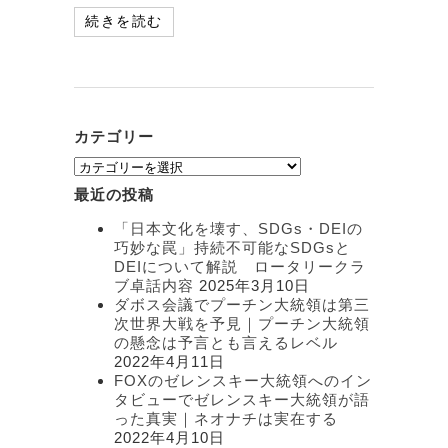
続きを読む
カテゴリー
カ
テ
最近の投稿
ゴ
リ
「日本文化を壊す、SDGs・DEIの
ー
巧妙な罠」持続不可能なSDGsと
DEIについて解説 ロータリークラ
ブ卓話内容
2025年3月10日
ダボス会議でプーチン大統領は第三
次世界大戦を予見｜プーチン大統領
の懸念は予言とも言えるレベル
2022年4月11日
FOXのゼレンスキー大統領へのイン
タビューでゼレンスキー大統領が語
った真実｜ネオナチは実在する
2022年4月10日