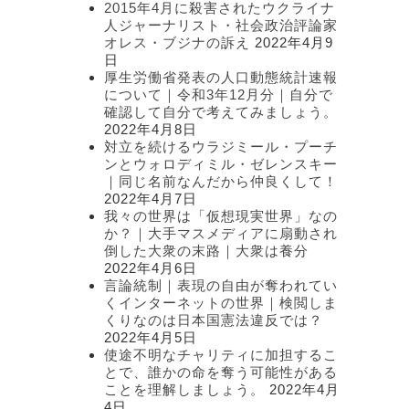
2015年4月に殺害されたウクライナ
人ジャーナリスト・社会政治評論家
オレス・ブジナの訴え
2022年4月9
日
厚生労働省発表の人口動態統計速報
について｜令和3年12月分｜自分で
確認して自分で考えてみましょう。
2022年4月8日
対立を続けるウラジミール・プーチ
ンとウォロディミル・ゼレンスキー
｜同じ名前なんだから仲良くして！
2022年4月7日
我々の世界は「仮想現実世界」なの
か？｜大手マスメディアに扇動され
倒した大衆の末路｜大衆は養分
2022年4月6日
言論統制｜表現の自由が奪われてい
くインターネットの世界｜検閲しま
くりなのは日本国憲法違反では？
2022年4月5日
使途不明なチャリティに加担するこ
とで、誰かの命を奪う可能性がある
ことを理解しましょう。
2022年4月
4日