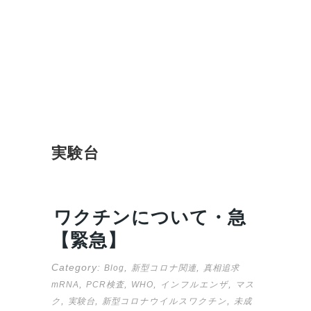
実験台
ワクチンについて・急
【緊急】
Category:
,
,
Blog
新型コロナ関連
真相追求
,
,
,
,
mRNA
PCR検査
WHO
インフルエンザ
マス
,
,
,
ク
実験台
新型コロナウイルスワクチン
未成