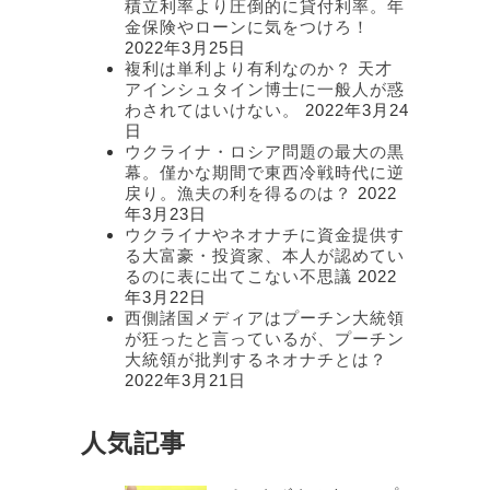
積立利率より圧倒的に貸付利率。年
金保険やローンに気をつけろ！
2022年3月25日
複利は単利より有利なのか？ 天才
アインシュタイン博士に一般人が惑
わされてはいけない。
2022年3月24
日
ウクライナ・ロシア問題の最大の黒
幕。僅かな期間で東西冷戦時代に逆
戻り。漁夫の利を得るのは？
2022
年3月23日
ウクライナやネオナチに資金提供す
る大富豪・投資家、本人が認めてい
るのに表に出てこない不思議
2022
年3月22日
西側諸国メディアはプーチン大統領
が狂ったと言っているが、プーチン
大統領が批判するネオナチとは？
2022年3月21日
人気記事