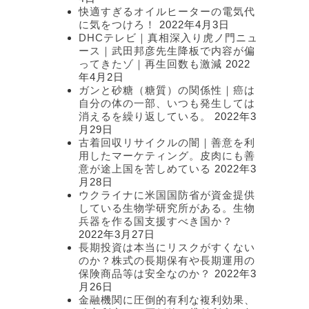
快適すぎるオイルヒーターの電気代
に気をつけろ！
2022年4月3日
DHCテレビ｜真相深入り虎ノ門ニュ
ース｜武田邦彦先生降板で内容が偏
ってきたゾ｜再生回数も激減
2022
年4月2日
ガンと砂糖（糖質）の関係性｜癌は
自分の体の一部、いつも発生しては
消えるを繰り返している。
2022年3
月29日
古着回収リサイクルの闇｜善意を利
用したマーケティング。皮肉にも善
意が途上国を苦しめている
2022年3
月28日
ウクライナに米国国防省が資金提供
している生物学研究所がある。生物
兵器を作る国支援すべき国か？
2022年3月27日
長期投資は本当にリスクがすくない
のか？株式の長期保有や長期運用の
保険商品等は安全なのか？
2022年3
月26日
金融機関に圧倒的有利な複利効果、