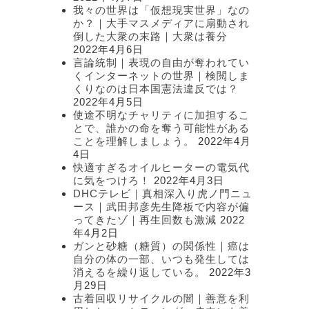
我々の世界は「仮想現実世界」なの
か？｜大手マスメディアに扇動され
倒した大衆の末路｜大衆は養分
2022年4月6日
言論統制｜表現の自由が奪われてい
くインターネットの世界｜検閲しま
くりなのは日本国憲法違反では？
2022年4月5日
使途不明なチャリティに加担するこ
とで、誰かの命を奪う可能性がある
ことを理解しましょう。
2022年4月
4日
快適すぎるオイルヒーターの電気代
に気をつけろ！
2022年4月3日
DHCテレビ｜真相深入り虎ノ門ニュ
ース｜武田邦彦先生降板で内容が偏
ってきたゾ｜再生回数も激減
2022
年4月2日
ガンと砂糖（糖質）の関係性｜癌は
自分の体の一部、いつも発生しては
消えるを繰り返している。
2022年3
月29日
古着回収リサイクルの闇｜善意を利