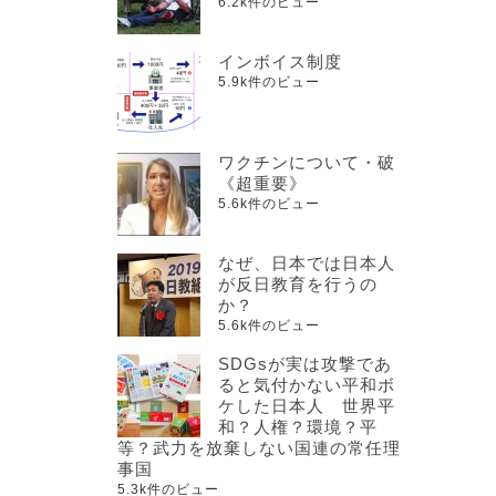
6.2k件のビュー
インボイス制度
5.9k件のビュー
ワクチンについて・破
《超重要》
5.6k件のビュー
なぜ、日本では日本人
が反日教育を行うの
か？
5.6k件のビュー
SDGsが実は攻撃であ
ると気付かない平和ボ
ケした日本人 世界平
和？人権？環境？平
等？武力を放棄しない国連の常任理
事国
5.3k件のビュー