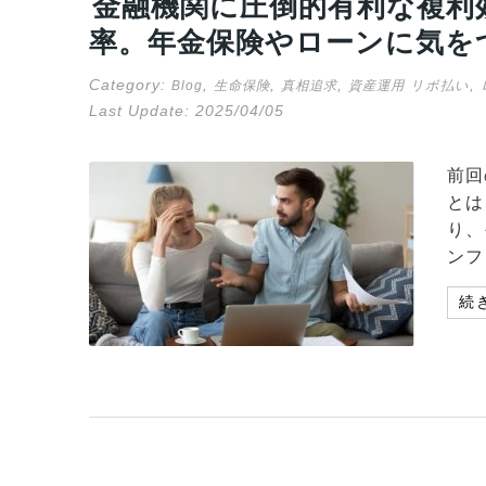
金融機関に圧倒的有利な複利
率。年金保険やローンに気を
Category:
,
,
,
,
Blog
生命保険
真相追求
資産運用
リボ払い
Last Update:
2025/04/05
前回
とは
り、
ンフ
続