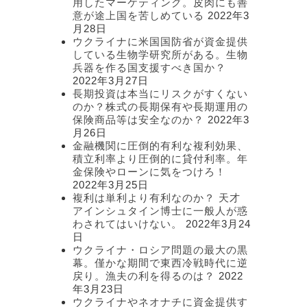
用したマーケティング。皮肉にも善
意が途上国を苦しめている
2022年3
月28日
ウクライナに米国国防省が資金提供
している生物学研究所がある。生物
兵器を作る国支援すべき国か？
2022年3月27日
長期投資は本当にリスクがすくない
のか？株式の長期保有や長期運用の
保険商品等は安全なのか？
2022年3
月26日
金融機関に圧倒的有利な複利効果、
積立利率より圧倒的に貸付利率。年
金保険やローンに気をつけろ！
2022年3月25日
複利は単利より有利なのか？ 天才
アインシュタイン博士に一般人が惑
わされてはいけない。
2022年3月24
日
ウクライナ・ロシア問題の最大の黒
幕。僅かな期間で東西冷戦時代に逆
戻り。漁夫の利を得るのは？
2022
年3月23日
ウクライナやネオナチに資金提供す