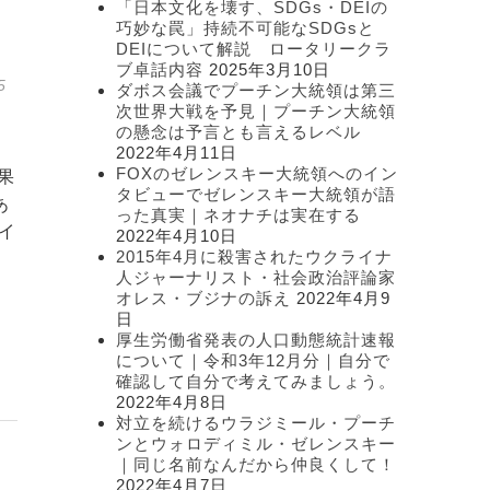
「日本文化を壊す、SDGs・DEIの
ー
巧妙な罠」持続不可能なSDGsと
DEIについて解説 ロータリークラ
ブ卓話内容
2025年3月10日
5
ダボス会議でプーチン大統領は第三
次世界大戦を予見｜プーチン大統領
の懸念は予言とも言えるレベル
2022年4月11日
FOXのゼレンスキー大統領へのイン
果
タビューでゼレンスキー大統領が語
あ
った真実｜ネオナチは実在する
イ
2022年4月10日
2015年4月に殺害されたウクライナ
人ジャーナリスト・社会政治評論家
オレス・ブジナの訴え
2022年4月9
日
厚生労働省発表の人口動態統計速報
について｜令和3年12月分｜自分で
確認して自分で考えてみましょう。
2022年4月8日
対立を続けるウラジミール・プーチ
ンとウォロディミル・ゼレンスキー
｜同じ名前なんだから仲良くして！
2022年4月7日