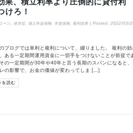
効果、積立利率より圧倒的に貸付利
つけろ！
,
,
,
,
| Posted:
2022/03/2
ローン
依存症
個人年金保険
学資保険
複利効果
のブログでは単利と複利について、綴りました。 複利の効
、ある一定期間運用資金に一切手をつけないことが前提で
その一定期間が30年や40年と言う長期のスパンになると、
レの影響で、お金の価値が変わってしま […]
きを読む