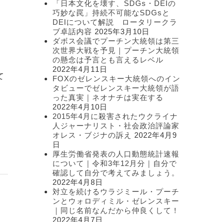
「日本文化を壊す、SDGs・DEIの
ー
巧妙な罠」持続不可能なSDGsと
DEIについて解説 ロータリークラ
ブ卓話内容
2025年3月10日
ダボス会議でプーチン大統領は第三
次世界大戦を予見｜プーチン大統領
の懸念は予言とも言えるレベル
て
2022年4月11日
て
FOXのゼレンスキー大統領へのイン
タビューでゼレンスキー大統領が語
った真実｜ネオナチは実在する
、
2022年4月10日
2015年4月に殺害されたウクライナ
人ジャーナリスト・社会政治評論家
オレス・ブジナの訴え
2022年4月9
日
厚生労働省発表の人口動態統計速報
について｜令和3年12月分｜自分で
確認して自分で考えてみましょう。
2022年4月8日
対立を続けるウラジミール・プーチ
ンとウォロディミル・ゼレンスキー
｜同じ名前なんだから仲良くして！
2022年4月7日