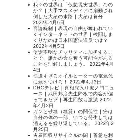
我々の世界は「仮想現実世界」なの
か？｜大手マスメディアに扇動され
倒した大衆の末路｜大衆は養分
2022年4月6日
言論統制｜表現の自由が奪われてい
くインターネットの世界｜検閲しま
くりなのは日本国憲法違反では？
2022年4月5日
使途不明なチャリティに加担するこ
とで、誰かの命を奪う可能性がある
ことを理解しましょう。
2022年4月
4日
快適すぎるオイルヒーターの電気代
に気をつけろ！
2022年4月3日
DHCテレビ｜真相深入り虎ノ門ニュ
ース｜武田邦彦先生降板で内容が偏
ってきたゾ｜再生回数も激減
2022
年4月2日
ガンと砂糖（糖質）の関係性｜癌は
自分の体の一部、いつも発生しては
消えるを繰り返している。
2022年3
月29日
古着回収リサイクルの闇｜善意を利