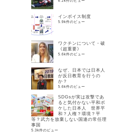
6.2k件のビュー
インボイス制度
5.9k件のビュー
ワクチンについて・破
《超重要》
5.6k件のビュー
なぜ、日本では日本人
が反日教育を行うの
か？
5.6k件のビュー
SDGsが実は攻撃であ
ると気付かない平和ボ
ケした日本人 世界平
和？人権？環境？平
等？武力を放棄しない国連の常任理
事国
5.3k件のビュー