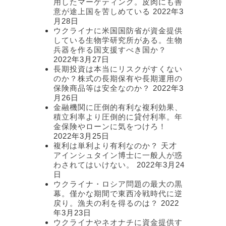
用したマーケティング。皮肉にも善
意が途上国を苦しめている
2022年3
月28日
ウクライナに米国国防省が資金提供
している生物学研究所がある。生物
兵器を作る国支援すべき国か？
2022年3月27日
長期投資は本当にリスクがすくない
のか？株式の長期保有や長期運用の
保険商品等は安全なのか？
2022年3
月26日
金融機関に圧倒的有利な複利効果、
積立利率より圧倒的に貸付利率。年
金保険やローンに気をつけろ！
2022年3月25日
複利は単利より有利なのか？ 天才
アインシュタイン博士に一般人が惑
わされてはいけない。
2022年3月24
日
ウクライナ・ロシア問題の最大の黒
幕。僅かな期間で東西冷戦時代に逆
戻り。漁夫の利を得るのは？
2022
年3月23日
ウクライナやネオナチに資金提供す