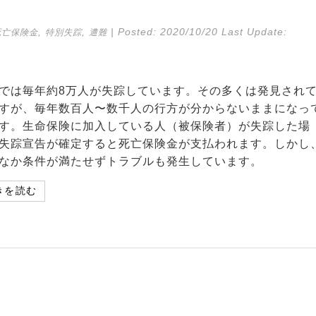
,
,
| Posted:
2020/10/20
Last Update:
死亡保険金
特別失踪
遭難
では毎年約8万人が失踪しています。その多くは発見され
すが、毎年数百人〜数千人の行方が分からないままになっ
す。生命保険に加入している人（被保険者）が失踪した場
失踪宣告が確定すると死亡保険金が支払われます。しかし
なか条件が満たせずトラブルも発生しています。
きを読む