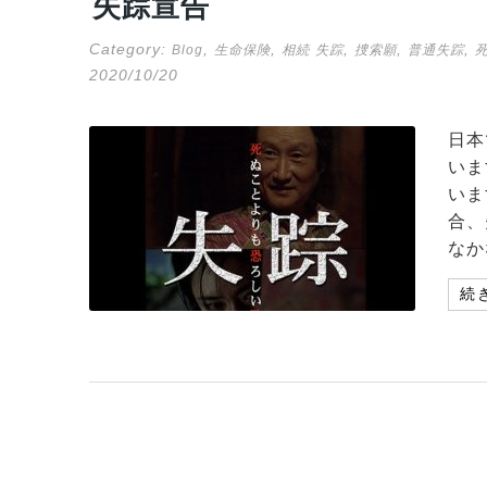
失踪宣告
Category:
,
,
,
,
,
Blog
生命保険
相続
失踪
捜索願
普通失踪
2020/10/20
日本
いま
いま
合、
なか
続