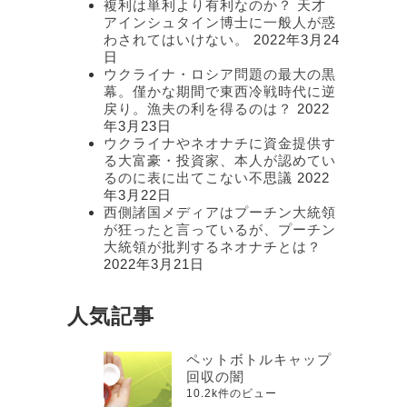
複利は単利より有利なのか？ 天才
アインシュタイン博士に一般人が惑
わされてはいけない。
2022年3月24
日
ウクライナ・ロシア問題の最大の黒
幕。僅かな期間で東西冷戦時代に逆
戻り。漁夫の利を得るのは？
2022
年3月23日
ウクライナやネオナチに資金提供す
る大富豪・投資家、本人が認めてい
るのに表に出てこない不思議
2022
年3月22日
西側諸国メディアはプーチン大統領
が狂ったと言っているが、プーチン
大統領が批判するネオナチとは？
2022年3月21日
人気記事
ペットボトルキャップ
回収の闇
10.2k件のビュー