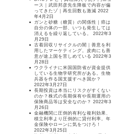
ース｜武田邦彦先生降板で内容が偏
ってきたゾ｜再生回数も激減
2022
年4月2日
ガンと砂糖（糖質）の関係性｜癌は
自分の体の一部、いつも発生しては
消えるを繰り返している。
2022年3
月29日
古着回収リサイクルの闇｜善意を利
用したマーケティング。皮肉にも善
意が途上国を苦しめている
2022年3
月28日
ウクライナに米国国防省が資金提供
している生物学研究所がある。生物
兵器を作る国支援すべき国か？
2022年3月27日
長期投資は本当にリスクがすくない
のか？株式の長期保有や長期運用の
保険商品等は安全なのか？
2022年3
月26日
金融機関に圧倒的有利な複利効果、
積立利率より圧倒的に貸付利率。年
金保険やローンに気をつけろ！
2022年3月25日