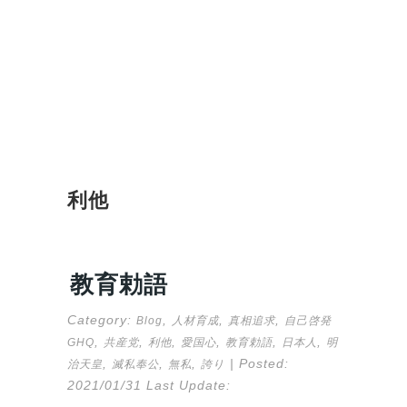
利他
教育勅語
Category:
,
,
,
Blog
人材育成
真相追求
自己啓発
,
,
,
,
,
,
GHQ
共産党
利他
愛国心
教育勅語
日本人
明
,
,
,
| Posted:
治天皇
滅私奉公
無私
誇り
2021/01/31
Last Update: