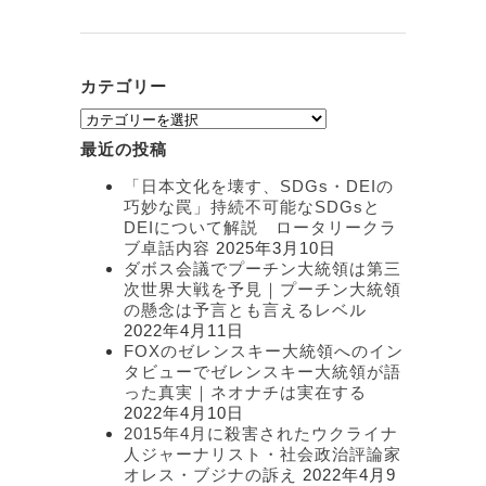
カテゴリー
カ
テ
最近の投稿
ゴ
リ
「日本文化を壊す、SDGs・DEIの
ー
巧妙な罠」持続不可能なSDGsと
DEIについて解説 ロータリークラ
ブ卓話内容
2025年3月10日
ダボス会議でプーチン大統領は第三
次世界大戦を予見｜プーチン大統領
の懸念は予言とも言えるレベル
2022年4月11日
FOXのゼレンスキー大統領へのイン
タビューでゼレンスキー大統領が語
った真実｜ネオナチは実在する
2022年4月10日
2015年4月に殺害されたウクライナ
人ジャーナリスト・社会政治評論家
オレス・ブジナの訴え
2022年4月9