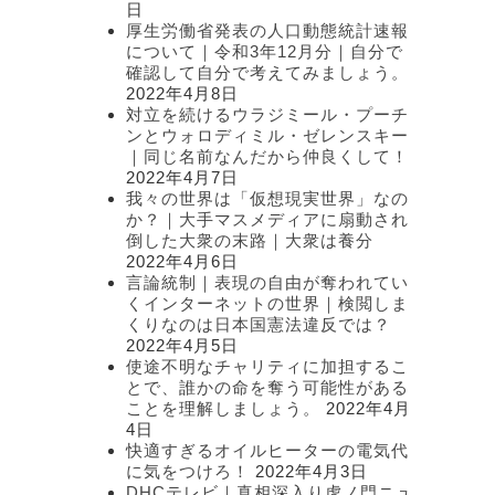
日
厚生労働省発表の人口動態統計速報
について｜令和3年12月分｜自分で
確認して自分で考えてみましょう。
2022年4月8日
対立を続けるウラジミール・プーチ
ンとウォロディミル・ゼレンスキー
｜同じ名前なんだから仲良くして！
2022年4月7日
我々の世界は「仮想現実世界」なの
か？｜大手マスメディアに扇動され
倒した大衆の末路｜大衆は養分
2022年4月6日
言論統制｜表現の自由が奪われてい
くインターネットの世界｜検閲しま
くりなのは日本国憲法違反では？
2022年4月5日
使途不明なチャリティに加担するこ
とで、誰かの命を奪う可能性がある
ことを理解しましょう。
2022年4月
4日
快適すぎるオイルヒーターの電気代
に気をつけろ！
2022年4月3日
DHCテレビ｜真相深入り虎ノ門ニュ