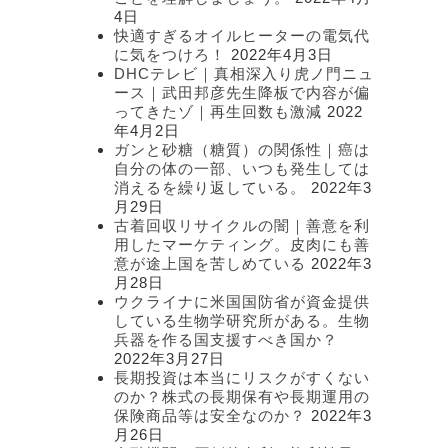
4日
快適すぎるオイルヒーターの電気代
に気をつけろ！
2022年4月3日
DHCテレビ｜真相深入り虎ノ門ニュ
ース｜武田邦彦先生降板で内容が偏
ってきたゾ｜再生回数も激減
2022
年4月2日
ガンと砂糖（糖質）の関係性｜癌は
自分の体の一部、いつも発生しては
消えるを繰り返している。
2022年3
月29日
古着回収リサイクルの闇｜善意を利
用したマーケティング。皮肉にも善
意が途上国を苦しめている
2022年3
月28日
ウクライナに米国国防省が資金提供
している生物学研究所がある。生物
兵器を作る国支援すべき国か？
2022年3月27日
長期投資は本当にリスクがすくない
のか？株式の長期保有や長期運用の
保険商品等は安全なのか？
2022年3
月26日