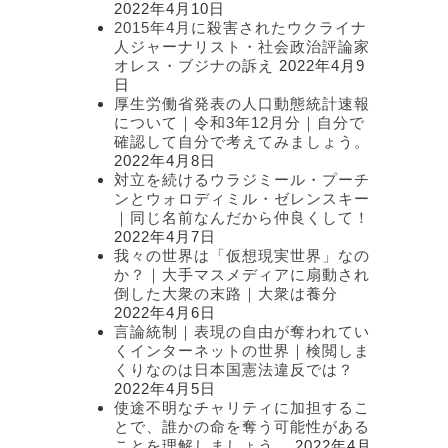
2022年4月10日
2015年4月に殺害されたウクライナ
人ジャーナリスト・社会政治評論家
オレス・ブジナの訴え
2022年4月9
日
厚生労働省発表の人口動態統計速報
について｜令和3年12月分｜自分で
確認して自分で考えてみましょう。
2022年4月8日
対立を続けるウラジミール・プーチ
ンとウォロディミル・ゼレンスキー
｜同じ名前なんだから仲良くして！
2022年4月7日
我々の世界は「仮想現実世界」なの
か？｜大手マスメディアに扇動され
倒した大衆の末路｜大衆は養分
2022年4月6日
言論統制｜表現の自由が奪われてい
くインターネットの世界｜検閲しま
くりなのは日本国憲法違反では？
2022年4月5日
使途不明なチャリティに加担するこ
とで、誰かの命を奪う可能性がある
ことを理解しましょう。
2022年4月