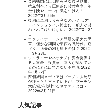
金融機関に圧倒的有利な複利効果、
積立利率より圧倒的に貸付利率。年
金保険やローンに気をつけろ！
2022年3月25日
複利は単利より有利なのか？ 天才
アインシュタイン博士に一般人が惑
わされてはいけない。
2022年3月24
日
ウクライナ・ロシア問題の最大の黒
幕。僅かな期間で東西冷戦時代に逆
戻り。漁夫の利を得るのは？
2022
年3月23日
ウクライナやネオナチに資金提供す
る大富豪・投資家、本人が認めてい
るのに表に出てこない不思議
2022
年3月22日
西側諸国メディアはプーチン大統領
が狂ったと言っているが、プーチン
大統領が批判するネオナチとは？
2022年3月21日
人気記事