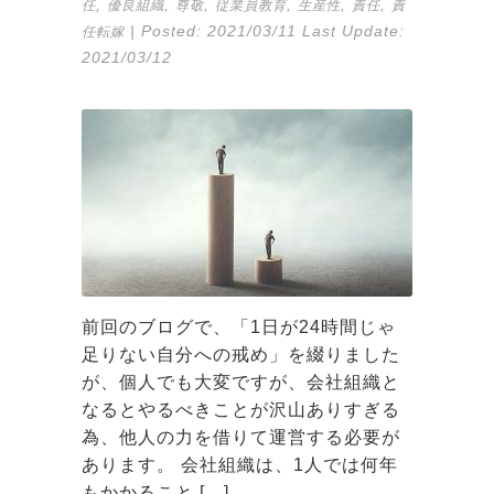
,
,
,
,
,
,
任
優良組織
尊敬
従業員教育
生産性
責任
責
| Posted:
2021/03/11
Last Update:
任転嫁
2021/03/12
前回のブログで、「1日が24時間じゃ
足りない自分への戒め」を綴りました
が、個人でも大変ですが、会社組織と
なるとやるべきことが沢山ありすぎる
為、他人の力を借りて運営する必要が
あります。 会社組織は、1人では何年
もかかること […]