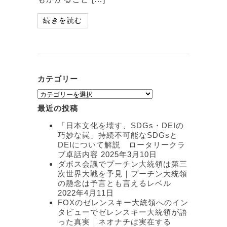
続きを読む
カテゴリー
カ
テ
最近の投稿
ゴ
リ
「日本文化を壊す、SDGs・DEIの
ー
巧妙な罠」持続不可能なSDGsと
DEIについて解説 ロータリークラ
ブ卓話内容
2025年3月10日
ダボス会議でプーチン大統領は第三
次世界大戦を予見｜プーチン大統領
の懸念は予言とも言えるレベル
2022年4月11日
FOXのゼレンスキー大統領へのイン
タビューでゼレンスキー大統領が語
った真実｜ネオナチは実在する