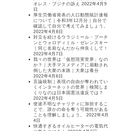
オレス・ブジナの訴え
2022年4月9
日
厚生労働省発表の人口動態統計速報
について｜令和3年12月分｜自分で
確認して自分で考えてみましょう。
2022年4月8日
対立を続けるウラジミール・プーチ
ンとウォロディミル・ゼレンスキー
｜同じ名前なんだから仲良くして！
2022年4月7日
我々の世界は「仮想現実世界」なの
か？｜大手マスメディアに扇動され
倒した大衆の末路｜大衆は養分
2022年4月6日
言論統制｜表現の自由が奪われてい
くインターネットの世界｜検閲しま
くりなのは日本国憲法違反では？
2022年4月5日
使途不明なチャリティに加担するこ
とで、誰かの命を奪う可能性がある
ことを理解しましょう。
2022年4月
4日
快適すぎるオイルヒーターの電気代