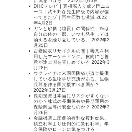
に気をつけろ！
2022年4月3日
DHCテレビ｜真相深入り虎ノ門ニュ
ース｜武田邦彦先生降板で内容が偏
ってきたゾ｜再生回数も激減
2022
年4月2日
ガンと砂糖（糖質）の関係性｜癌は
自分の体の一部、いつも発生しては
消えるを繰り返している。
2022年3
月29日
古着回収リサイクルの闇｜善意を利
用したマーケティング。皮肉にも善
意が途上国を苦しめている
2022年3
月28日
ウクライナに米国国防省が資金提供
している生物学研究所がある。生物
兵器を作る国支援すべき国か？
2022年3月27日
長期投資は本当にリスクがすくない
のか？株式の長期保有や長期運用の
保険商品等は安全なのか？
2022年3
月26日
金融機関に圧倒的有利な複利効果、
積立利率より圧倒的に貸付利率。年
金保険やローンに気をつけろ！