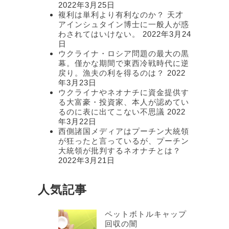
2022年3月25日
複利は単利より有利なのか？ 天才
アインシュタイン博士に一般人が惑
わされてはいけない。
2022年3月24
日
ウクライナ・ロシア問題の最大の黒
幕。僅かな期間で東西冷戦時代に逆
戻り。漁夫の利を得るのは？
2022
年3月23日
ウクライナやネオナチに資金提供す
る大富豪・投資家、本人が認めてい
るのに表に出てこない不思議
2022
年3月22日
西側諸国メディアはプーチン大統領
が狂ったと言っているが、プーチン
大統領が批判するネオナチとは？
2022年3月21日
人気記事
ペットボトルキャップ
回収の闇