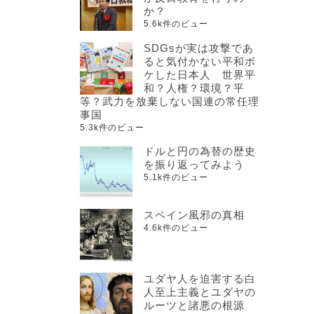
か？
5.6k件のビュー
SDGsが実は攻撃であ
ると気付かない平和ボ
ケした日本人 世界平
和？人権？環境？平
等？武力を放棄しない国連の常任理
事国
5.3k件のビュー
ドルと円の為替の歴史
を振り返ってみよう
5.1k件のビュー
スペイン風邪の真相
4.6k件のビュー
ユダヤ人を迫害する白
人至上主義とユダヤの
ルーツと諸悪の根源