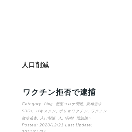
人口削減
ワクチン拒否で逮捕
Category:
,
,
Blog
新型コロナ関連
真相追求
,
,
,
SDGs
パキスタン
ポリオワクチン
ワクチン
,
,
,
|
健康被害
人口削減
人口抑制
陰謀論？
Posted:
2020/12/21
Last Update:
2021/01/04