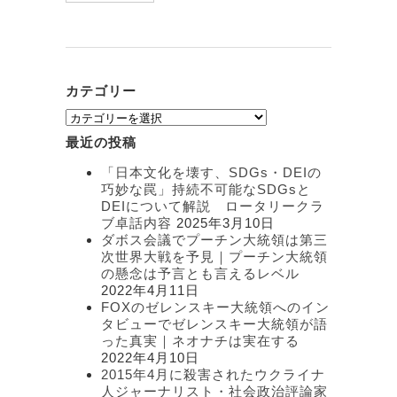
カテゴリー
カ
テ
最近の投稿
ゴ
リ
「日本文化を壊す、SDGs・DEIの
ー
巧妙な罠」持続不可能なSDGsと
DEIについて解説 ロータリークラ
ブ卓話内容
2025年3月10日
ダボス会議でプーチン大統領は第三
次世界大戦を予見｜プーチン大統領
の懸念は予言とも言えるレベル
2022年4月11日
FOXのゼレンスキー大統領へのイン
タビューでゼレンスキー大統領が語
った真実｜ネオナチは実在する
2022年4月10日
2015年4月に殺害されたウクライナ
人ジャーナリスト・社会政治評論家