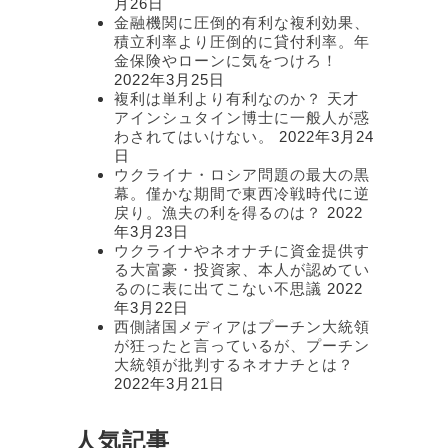
月26日
金融機関に圧倒的有利な複利効果、
積立利率より圧倒的に貸付利率。年
金保険やローンに気をつけろ！
2022年3月25日
複利は単利より有利なのか？ 天才
アインシュタイン博士に一般人が惑
わされてはいけない。
2022年3月24
日
ウクライナ・ロシア問題の最大の黒
幕。僅かな期間で東西冷戦時代に逆
戻り。漁夫の利を得るのは？
2022
年3月23日
ウクライナやネオナチに資金提供す
る大富豪・投資家、本人が認めてい
るのに表に出てこない不思議
2022
年3月22日
西側諸国メディアはプーチン大統領
が狂ったと言っているが、プーチン
大統領が批判するネオナチとは？
2022年3月21日
人気記事