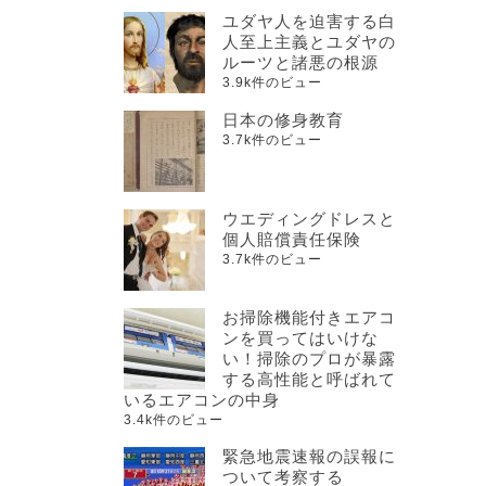
ユダヤ人を迫害する白
人至上主義とユダヤの
ルーツと諸悪の根源
3.9k件のビュー
日本の修身教育
3.7k件のビュー
ウエディングドレスと
個人賠償責任保険
3.7k件のビュー
お掃除機能付きエアコ
ンを買ってはいけな
い！掃除のプロが暴露
する高性能と呼ばれて
いるエアコンの中身
3.4k件のビュー
緊急地震速報の誤報に
ついて考察する