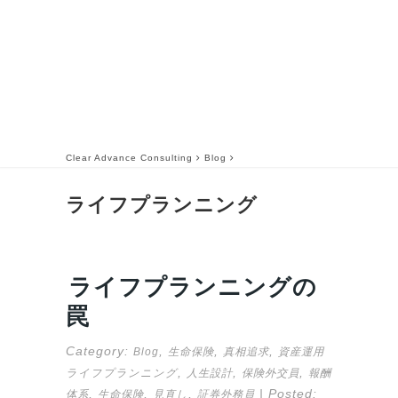
Clear Advance Consulting
Blog
ライフプランニング
ライフプランニングの
罠
Category:
,
,
,
Blog
生命保険
真相追求
資産運用
,
,
,
ライフプランニング
人生設計
保険外交員
報酬
,
,
,
| Posted:
体系
生命保険
見直し
証券外務員