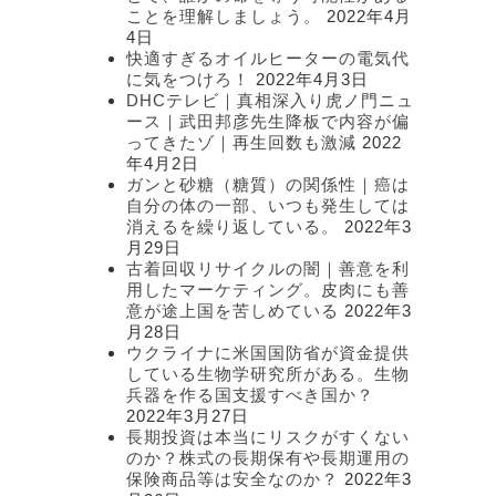
ことを理解しましょう。
2022年4月
4日
快適すぎるオイルヒーターの電気代
に気をつけろ！
2022年4月3日
DHCテレビ｜真相深入り虎ノ門ニュ
ース｜武田邦彦先生降板で内容が偏
ってきたゾ｜再生回数も激減
2022
年4月2日
ガンと砂糖（糖質）の関係性｜癌は
自分の体の一部、いつも発生しては
消えるを繰り返している。
2022年3
月29日
古着回収リサイクルの闇｜善意を利
用したマーケティング。皮肉にも善
意が途上国を苦しめている
2022年3
月28日
ウクライナに米国国防省が資金提供
している生物学研究所がある。生物
兵器を作る国支援すべき国か？
2022年3月27日
長期投資は本当にリスクがすくない
のか？株式の長期保有や長期運用の
保険商品等は安全なのか？
2022年3