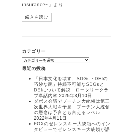
insurance~」より
続きを読む
カテゴリー
カ
テ
最近の投稿
ゴ
リ
「日本文化を壊す、SDGs・DEIの
ー
巧妙な罠」持続不可能なSDGsと
DEIについて解説 ロータリークラ
ブ卓話内容
2025年3月10日
ダボス会議でプーチン大統領は第三
次世界大戦を予見｜プーチン大統領
の懸念は予言とも言えるレベル
2022年4月11日
FOXのゼレンスキー大統領へのイン
タビューでゼレンスキー大統領が語