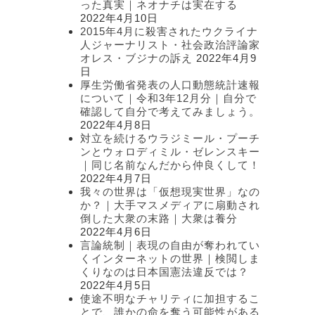
った真実｜ネオナチは実在する
2022年4月10日
2015年4月に殺害されたウクライナ
人ジャーナリスト・社会政治評論家
オレス・ブジナの訴え
2022年4月9
日
厚生労働省発表の人口動態統計速報
について｜令和3年12月分｜自分で
確認して自分で考えてみましょう。
2022年4月8日
対立を続けるウラジミール・プーチ
ンとウォロディミル・ゼレンスキー
｜同じ名前なんだから仲良くして！
2022年4月7日
我々の世界は「仮想現実世界」なの
か？｜大手マスメディアに扇動され
倒した大衆の末路｜大衆は養分
2022年4月6日
言論統制｜表現の自由が奪われてい
くインターネットの世界｜検閲しま
くりなのは日本国憲法違反では？
2022年4月5日
使途不明なチャリティに加担するこ
とで、誰かの命を奪う可能性がある