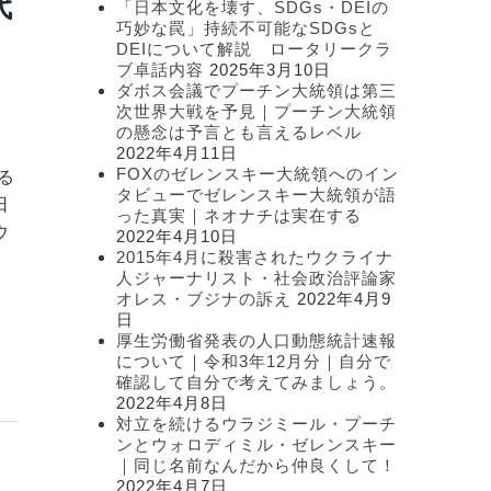
代
「日本文化を壊す、SDGs・DEIの
ー
巧妙な罠」持続不可能なSDGsと
DEIについて解説 ロータリークラ
ブ卓話内容
2025年3月10日
ダボス会議でプーチン大統領は第三
次世界大戦を予見｜プーチン大統領
の懸念は予言とも言えるレベル
2022年4月11日
FOXのゼレンスキー大統領へのイン
る
タビューでゼレンスキー大統領が語
日
った真実｜ネオナチは実在する
ウ
2022年4月10日
2015年4月に殺害されたウクライナ
人ジャーナリスト・社会政治評論家
オレス・ブジナの訴え
2022年4月9
日
厚生労働省発表の人口動態統計速報
について｜令和3年12月分｜自分で
確認して自分で考えてみましょう。
2022年4月8日
対立を続けるウラジミール・プーチ
ンとウォロディミル・ゼレンスキー
｜同じ名前なんだから仲良くして！
2022年4月7日