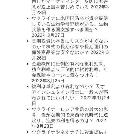
用したマーケティング。皮肉にも善
意が途上国を苦しめている
2022年3
月28日
ウクライナに米国国防省が資金提供
している生物学研究所がある。生物
兵器を作る国支援すべき国か？
2022年3月27日
長期投資は本当にリスクがすくない
のか？株式の長期保有や長期運用の
保険商品等は安全なのか？
2022年3
月26日
金融機関に圧倒的有利な複利効果、
積立利率より圧倒的に貸付利率。年
金保険やローンに気をつけろ！
2022年3月25日
複利は単利より有利なのか？ 天才
アインシュタイン博士に一般人が惑
わされてはいけない。
2022年3月24
日
ウクライナ・ロシア問題の最大の黒
幕。僅かな期間で東西冷戦時代に逆
戻り。漁夫の利を得るのは？
2022
年3月23日
ウクライナやネオナチに資金提供す