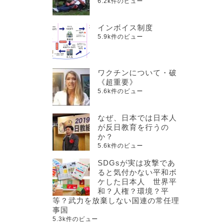
6.2k件のビュー
インボイス制度
5.9k件のビュー
ワクチンについて・破
《超重要》
5.6k件のビュー
なぜ、日本では日本人
が反日教育を行うの
か？
5.6k件のビュー
SDGsが実は攻撃であ
ると気付かない平和ボ
ケした日本人 世界平
和？人権？環境？平
等？武力を放棄しない国連の常任理
事国
5.3k件のビュー