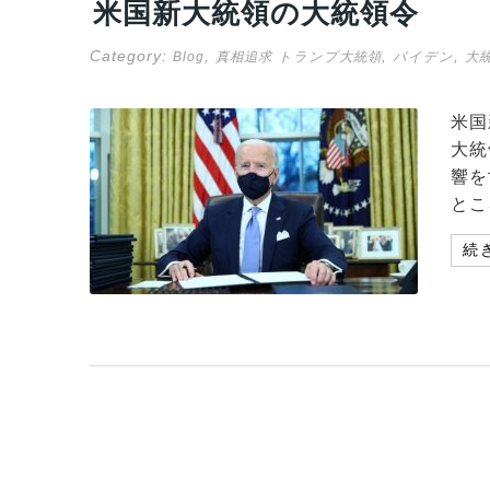
米国新大統領の大統領令
Category:
,
,
,
Blog
真相追求
トランプ大統領
バイデン
大
米国
大統
響を
とこ
続