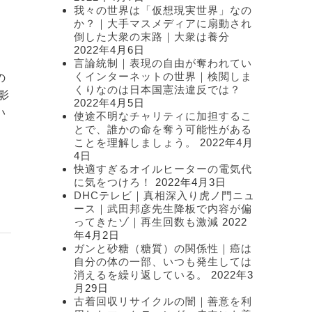
我々の世界は「仮想現実世界」なの
か？｜大手マスメディアに扇動され
倒した大衆の末路｜大衆は養分
2022年4月6日
言論統制｜表現の自由が奪われてい
くインターネットの世界｜検閲しま
の
くりなのは日本国憲法違反では？
影
2022年4月5日
い
使途不明なチャリティに加担するこ
とで、誰かの命を奪う可能性がある
ことを理解しましょう。
2022年4月
4日
快適すぎるオイルヒーターの電気代
に気をつけろ！
2022年4月3日
DHCテレビ｜真相深入り虎ノ門ニュ
ース｜武田邦彦先生降板で内容が偏
ってきたゾ｜再生回数も激減
2022
年4月2日
ガンと砂糖（糖質）の関係性｜癌は
自分の体の一部、いつも発生しては
消えるを繰り返している。
2022年3
月29日
古着回収リサイクルの闇｜善意を利