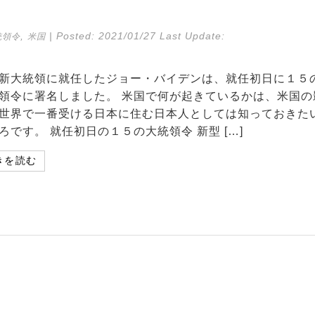
,
| Posted:
2021/01/27
Last Update:
統領令
米国
新大統領に就任したジョー・バイデンは、就任初日に１５
領令に署名しました。 米国で何が起きているかは、米国の
世界で一番受ける日本に住む日本人としては知っておきた
ろです。 就任初日の１５の大統領令 新型 […]
きを読む