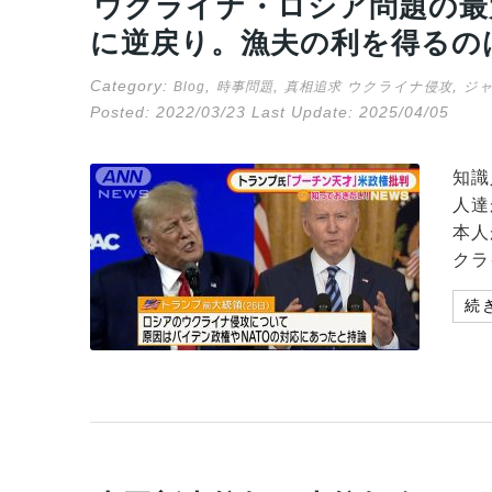
ウクライナ・ロシア問題の最
に逆戻り。漁夫の利を得るの
Category:
,
,
,
Blog
時事問題
真相追求
ウクライナ侵攻
ジ
Posted:
2022/03/23
Last Update:
2025/04/05
知識
人達
本人
クラ
続