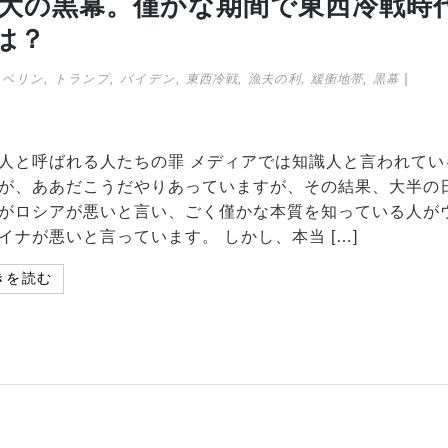
大の黒幕。僅かな期間で東西冷戦時
は？
,
,
,
,
,
,
|
ャベリン
トランプ
バイデン
東西冷戦
漁夫の利
緩衝地帯
黒幕
人と呼ばれる人たちの罪 メディアでは知識人と言われてい
が、ああだこうだやりあっていますが、その結果、大半の
がロシアが悪いと言い、ごく僅かな本質を知っている人が
イナが悪いと言っています。 しかし、本当 […]
きを読む