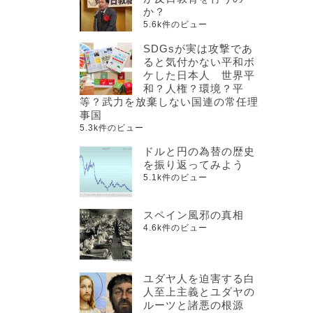
か？
5.6k件のビュー
SDGsが実は攻撃であ
ると気付かない平和ボ
ケした日本人 世界平
和？人権？環境？平
等？武力を放棄しない国連の常任理
事国
5.3k件のビュー
ドルと円の為替の歴史
を振り返ってみよう
5.1k件のビュー
スペイン風邪の真相
4.6k件のビュー
ユダヤ人を迫害する白
人至上主義とユダヤの
ルーツと諸悪の根源