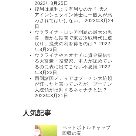
2022年3月25日
複利は単利より有利なのか？ 天才
アインシュタイン博士に一般人が惑
わされてはいけない。
2022年3月24
日
ウクライナ・ロシア問題の最大の黒
幕。僅かな期間で東西冷戦時代に逆
戻り。漁夫の利を得るのは？
2022
年3月23日
ウクライナやネオナチに資金提供す
る大富豪・投資家、本人が認めてい
るのに表に出てこない不思議
2022
年3月22日
西側諸国メディアはプーチン大統領
が狂ったと言っているが、プーチン
大統領が批判するネオナチとは？
2022年3月21日
人気記事
ペットボトルキャップ
回収の闇