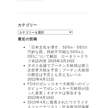
カテゴリー
カ
テ
最近の投稿
ゴ
リ
「日本文化を壊す、SDGs・DEIの
ー
巧妙な罠」持続不可能なSDGsと
DEIについて解説 ロータリークラ
ブ卓話内容
2025年3月10日
ダボス会議でプーチン大統領は第三
次世界大戦を予見｜プーチン大統領
の懸念は予言とも言えるレベル
2022年4月11日
FOXのゼレンスキー大統領へのイン
タビューでゼレンスキー大統領が語
った真実｜ネオナチは実在する
2022年4月10日
2015年4月に殺害されたウクライナ
人ジャーナリスト・社会政治評論家