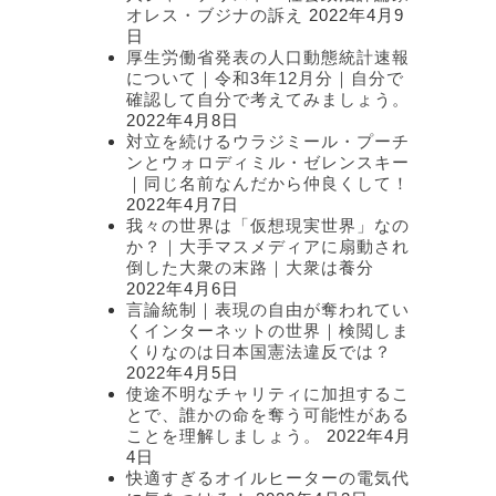
オレス・ブジナの訴え
2022年4月9
日
厚生労働省発表の人口動態統計速報
について｜令和3年12月分｜自分で
確認して自分で考えてみましょう。
2022年4月8日
対立を続けるウラジミール・プーチ
ンとウォロディミル・ゼレンスキー
｜同じ名前なんだから仲良くして！
2022年4月7日
我々の世界は「仮想現実世界」なの
か？｜大手マスメディアに扇動され
倒した大衆の末路｜大衆は養分
2022年4月6日
言論統制｜表現の自由が奪われてい
くインターネットの世界｜検閲しま
くりなのは日本国憲法違反では？
2022年4月5日
使途不明なチャリティに加担するこ
とで、誰かの命を奪う可能性がある
ことを理解しましょう。
2022年4月
4日
快適すぎるオイルヒーターの電気代