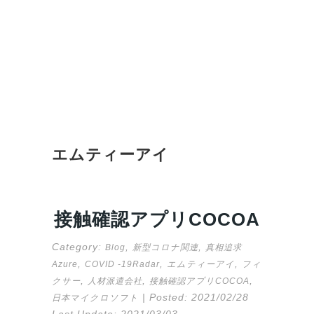
エムティーアイ
接触確認アプリCOCOA
Category:
,
,
Blog
新型コロナ関連
真相追求
,
,
,
Azure
COVID -19Radar
エムティーアイ
フィ
,
,
,
クサー
人材派遣会社
接触確認アプリCOCOA
| Posted:
2021/02/28
日本マイクロソフト
Last Update:
2021/03/03