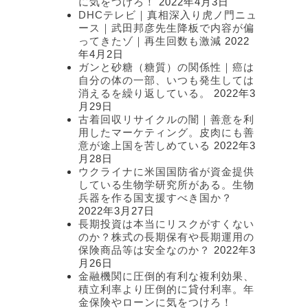
に気をつけろ！
2022年4月3日
DHCテレビ｜真相深入り虎ノ門ニュ
ース｜武田邦彦先生降板で内容が偏
ってきたゾ｜再生回数も激減
2022
年4月2日
ガンと砂糖（糖質）の関係性｜癌は
自分の体の一部、いつも発生しては
消えるを繰り返している。
2022年3
月29日
古着回収リサイクルの闇｜善意を利
用したマーケティング。皮肉にも善
意が途上国を苦しめている
2022年3
月28日
ウクライナに米国国防省が資金提供
している生物学研究所がある。生物
兵器を作る国支援すべき国か？
2022年3月27日
長期投資は本当にリスクがすくない
のか？株式の長期保有や長期運用の
保険商品等は安全なのか？
2022年3
月26日
金融機関に圧倒的有利な複利効果、
積立利率より圧倒的に貸付利率。年
金保険やローンに気をつけろ！