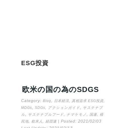
ESG投資
欧米の国の為のSDGS
Category:
,
,
,
Blog
日本経済
真相追求
ESG投資
,
,
,
MDGs
SDGs
アクションガイド
サステナブ
,
,
,
,
ル
サステナブルフード
ナマケモノ
国連
植
,
,
| Posted:
2021/02/03
民地
欧米人
経団連
Last Update:
2021/02/13