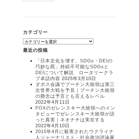
カテゴリー
カ
テ
最近の投稿
ゴ
リ
「日本文化を壊す、SDGs・DEIの
ー
巧妙な罠」持続不可能なSDGsと
DEIについて解説 ロータリークラ
ブ卓話内容
2025年3月10日
ダボス会議でプーチン大統領は第三
次世界大戦を予見｜プーチン大統領
の懸念は予言とも言えるレベル
2022年4月11日
FOXのゼレンスキー大統領へのイン
タビューでゼレンスキー大統領が語
った真実｜ネオナチは実在する
2022年4月10日
2015年4月に殺害されたウクライナ
人ジャーナリスト・社会政治評論家