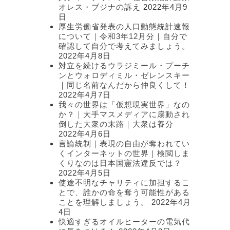
オレス・ブジナの訴え
2022年4月9
日
厚生労働省発表の人口動態統計速報
について｜令和3年12月分｜自分で
確認して自分で考えてみましょう。
2022年4月8日
対立を続けるウラジミール・プーチ
ンとウォロディミル・ゼレンスキー
｜同じ名前なんだから仲良くして！
2022年4月7日
我々の世界は「仮想現実世界」なの
か？｜大手マスメディアに扇動され
倒した大衆の末路｜大衆は養分
2022年4月6日
言論統制｜表現の自由が奪われてい
くインターネットの世界｜検閲しま
くりなのは日本国憲法違反では？
2022年4月5日
使途不明なチャリティに加担するこ
とで、誰かの命を奪う可能性がある
ことを理解しましょう。
2022年4月
4日
快適すぎるオイルヒーターの電気代