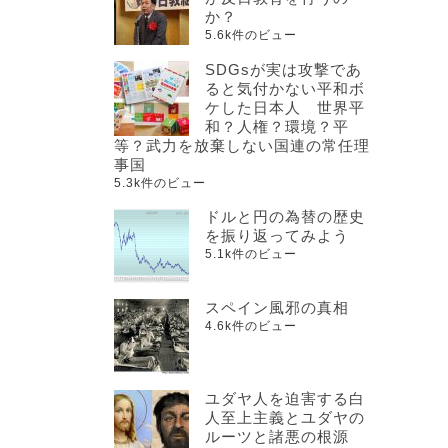
か？
5.6k件のビュー
SDGsが実は攻撃であ
ると気付かない平和ボ
ケした日本人 世界平
和？人権？環境？平
等？武力を放棄しない国連の常任理
事国
5.3k件のビュー
ドルと円の為替の歴史
を振り返ってみよう
5.1k件のビュー
スペイン風邪の真相
4.6k件のビュー
ユダヤ人を迫害する白
人至上主義とユダヤの
ルーツと諸悪の根源