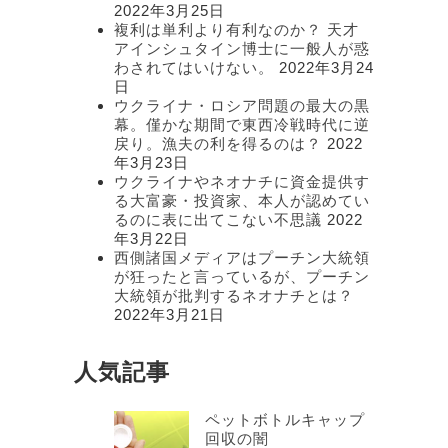
2022年3月25日
複利は単利より有利なのか？ 天才
アインシュタイン博士に一般人が惑
わされてはいけない。
2022年3月24
日
ウクライナ・ロシア問題の最大の黒
幕。僅かな期間で東西冷戦時代に逆
戻り。漁夫の利を得るのは？
2022
年3月23日
ウクライナやネオナチに資金提供す
る大富豪・投資家、本人が認めてい
るのに表に出てこない不思議
2022
年3月22日
西側諸国メディアはプーチン大統領
が狂ったと言っているが、プーチン
大統領が批判するネオナチとは？
2022年3月21日
人気記事
ペットボトルキャップ
回収の闇