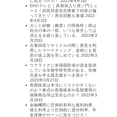
に気をつけろ！
2022年4月3日
DHCテレビ｜真相深入り虎ノ門ニュ
ース｜武田邦彦先生降板で内容が偏
ってきたゾ｜再生回数も激減
2022
年4月2日
ガンと砂糖（糖質）の関係性｜癌は
自分の体の一部、いつも発生しては
消えるを繰り返している。
2022年3
月29日
古着回収リサイクルの闇｜善意を利
用したマーケティング。皮肉にも善
意が途上国を苦しめている
2022年3
月28日
ウクライナに米国国防省が資金提供
している生物学研究所がある。生物
兵器を作る国支援すべき国か？
2022年3月27日
長期投資は本当にリスクがすくない
のか？株式の長期保有や長期運用の
保険商品等は安全なのか？
2022年3
月26日
金融機関に圧倒的有利な複利効果、
積立利率より圧倒的に貸付利率。年
金保険やローンに気をつけろ！