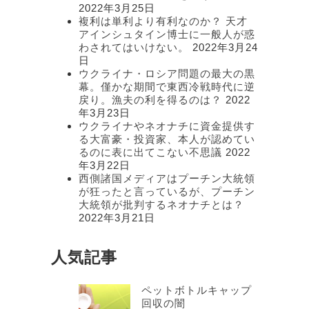
2022年3月25日
複利は単利より有利なのか？ 天才
アインシュタイン博士に一般人が惑
わされてはいけない。
2022年3月24
日
ウクライナ・ロシア問題の最大の黒
幕。僅かな期間で東西冷戦時代に逆
戻り。漁夫の利を得るのは？
2022
年3月23日
ウクライナやネオナチに資金提供す
る大富豪・投資家、本人が認めてい
るのに表に出てこない不思議
2022
年3月22日
西側諸国メディアはプーチン大統領
が狂ったと言っているが、プーチン
大統領が批判するネオナチとは？
2022年3月21日
人気記事
ペットボトルキャップ
回収の闇