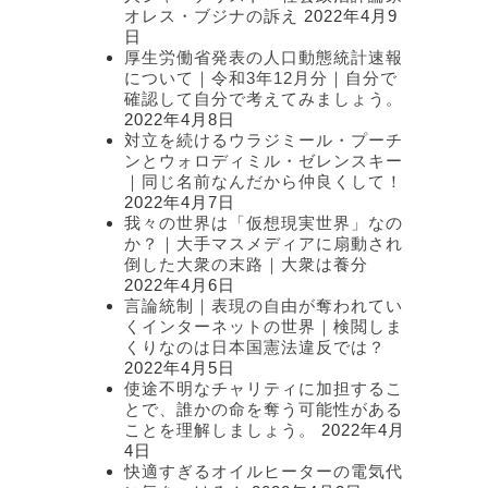
オレス・ブジナの訴え
2022年4月9
日
厚生労働省発表の人口動態統計速報
について｜令和3年12月分｜自分で
確認して自分で考えてみましょう。
2022年4月8日
対立を続けるウラジミール・プーチ
ンとウォロディミル・ゼレンスキー
｜同じ名前なんだから仲良くして！
2022年4月7日
我々の世界は「仮想現実世界」なの
か？｜大手マスメディアに扇動され
倒した大衆の末路｜大衆は養分
2022年4月6日
言論統制｜表現の自由が奪われてい
くインターネットの世界｜検閲しま
くりなのは日本国憲法違反では？
2022年4月5日
使途不明なチャリティに加担するこ
とで、誰かの命を奪う可能性がある
ことを理解しましょう。
2022年4月
4日
快適すぎるオイルヒーターの電気代