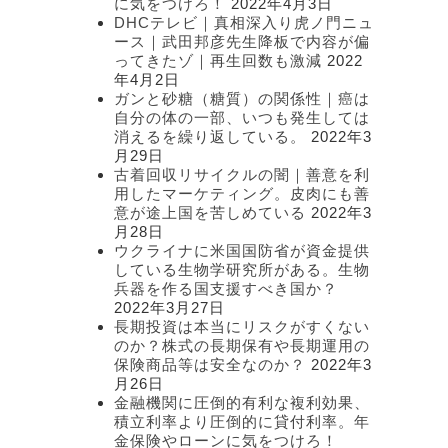
に気をつけろ！
2022年4月3日
DHCテレビ｜真相深入り虎ノ門ニュ
ース｜武田邦彦先生降板で内容が偏
ってきたゾ｜再生回数も激減
2022
年4月2日
ガンと砂糖（糖質）の関係性｜癌は
自分の体の一部、いつも発生しては
消えるを繰り返している。
2022年3
月29日
古着回収リサイクルの闇｜善意を利
用したマーケティング。皮肉にも善
意が途上国を苦しめている
2022年3
月28日
ウクライナに米国国防省が資金提供
している生物学研究所がある。生物
兵器を作る国支援すべき国か？
2022年3月27日
長期投資は本当にリスクがすくない
のか？株式の長期保有や長期運用の
保険商品等は安全なのか？
2022年3
月26日
金融機関に圧倒的有利な複利効果、
積立利率より圧倒的に貸付利率。年
金保険やローンに気をつけろ！