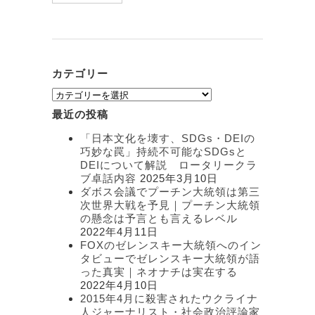
カテゴリー
カ
テ
最近の投稿
ゴ
リ
「日本文化を壊す、SDGs・DEIの
ー
巧妙な罠」持続不可能なSDGsと
DEIについて解説 ロータリークラ
ブ卓話内容
2025年3月10日
ダボス会議でプーチン大統領は第三
次世界大戦を予見｜プーチン大統領
の懸念は予言とも言えるレベル
2022年4月11日
FOXのゼレンスキー大統領へのイン
タビューでゼレンスキー大統領が語
った真実｜ネオナチは実在する
2022年4月10日
2015年4月に殺害されたウクライナ
人ジャーナリスト・社会政治評論家