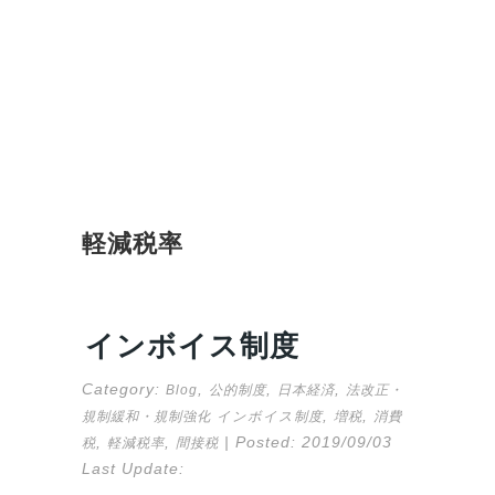
軽減税率
インボイス制度
Category:
,
,
,
Blog
公的制度
日本経済
法改正・
,
,
規制緩和・規制強化
インボイス制度
増税
消費
,
,
| Posted:
2019/09/03
税
軽減税率
間接税
Last Update: