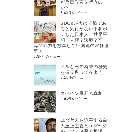
が反日教育を行うの
か？
5.6k件のビュー
SDGsが実は攻撃であ
ると気付かない平和ボ
ケした日本人 世界平
和？人権？環境？平
等？武力を放棄しない国連の常任理
事国
5.3k件のビュー
ドルと円の為替の歴史
を振り返ってみよう
5.1k件のビュー
スペイン風邪の真相
4.6k件のビュー
ユダヤ人を迫害する白
人至上主義とユダヤの
ルーツと諸悪の根源