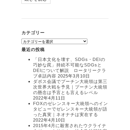
カテゴリー
カ
テ
最近の投稿
ゴ
リ
「日本文化を壊す、SDGs・DEIの
ー
巧妙な罠」持続不可能なSDGsと
DEIについて解説 ロータリークラ
ブ卓話内容
2025年3月10日
ダボス会議でプーチン大統領は第三
次世界大戦を予見｜プーチン大統領
の懸念は予言とも言えるレベル
2022年4月11日
FOXのゼレンスキー大統領へのイン
タビューでゼレンスキー大統領が語
った真実｜ネオナチは実在する
2022年4月10日
2015年4月に殺害されたウクライナ