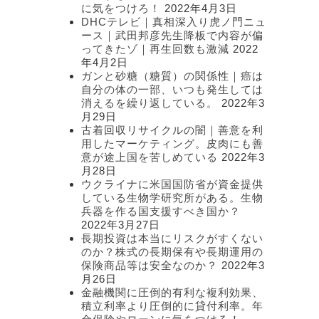
に気をつけろ！
2022年4月3日
DHCテレビ｜真相深入り虎ノ門ニュ
ース｜武田邦彦先生降板で内容が偏
ってきたゾ｜再生回数も激減
2022
年4月2日
ガンと砂糖（糖質）の関係性｜癌は
自分の体の一部、いつも発生しては
消えるを繰り返している。
2022年3
月29日
古着回収リサイクルの闇｜善意を利
用したマーケティング。皮肉にも善
意が途上国を苦しめている
2022年3
月28日
ウクライナに米国国防省が資金提供
している生物学研究所がある。生物
兵器を作る国支援すべき国か？
2022年3月27日
長期投資は本当にリスクがすくない
のか？株式の長期保有や長期運用の
保険商品等は安全なのか？
2022年3
月26日
金融機関に圧倒的有利な複利効果、
積立利率より圧倒的に貸付利率。年