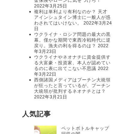
金保険やローンに気をつけろ！
2022年3月25日
複利は単利より有利なのか？ 天才
アインシュタイン博士に一般人が惑
わされてはいけない。
2022年3月24
日
ウクライナ・ロシア問題の最大の黒
幕。僅かな期間で東西冷戦時代に逆
戻り。漁夫の利を得るのは？
2022
年3月23日
ウクライナやネオナチに資金提供す
る大富豪・投資家、本人が認めてい
るのに表に出てこない不思議
2022
年3月22日
西側諸国メディアはプーチン大統領
が狂ったと言っているが、プーチン
大統領が批判するネオナチとは？
2022年3月21日
人気記事
ペットボトルキャップ
回収の闇