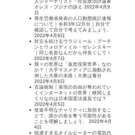
人ジャーナリスト・社会政治評論家
オレス・ブジナの訴え
2022年4月9
日
厚生労働省発表の人口動態統計速報
について｜令和3年12月分｜自分で
確認して自分で考えてみましょう。
2022年4月8日
対立を続けるウラジミール・プーチ
ンとウォロディミル・ゼレンスキー
｜同じ名前なんだから仲良くして！
2022年4月7日
我々の世界は「仮想現実世界」なの
か？｜大手マスメディアに扇動され
倒した大衆の末路｜大衆は養分
2022年4月6日
言論統制｜表現の自由が奪われてい
くインターネットの世界｜検閲しま
くりなのは日本国憲法違反では？
2022年4月5日
使途不明なチャリティに加担するこ
とで、誰かの命を奪う可能性がある
ことを理解しましょう。
2022年4月
4日
快適すぎるオイルヒーターの電気代