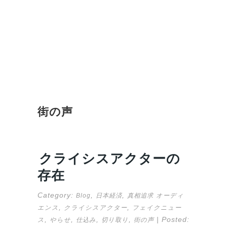
街の声
クライシスアクターの
存在
Category:
,
,
Blog
日本経済
真相追求
オーディ
,
,
エンス
クライシスアクター
フェイクニュー
,
,
,
,
| Posted:
ス
やらせ
仕込み
切り取り
街の声