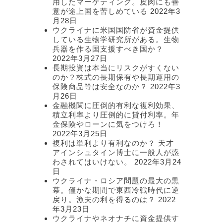
用したマーケティング。皮肉にも善
意が途上国を苦しめている
2022年3
月28日
ウクライナに米国国防省が資金提供
している生物学研究所がある。生物
兵器を作る国支援すべき国か？
2022年3月27日
長期投資は本当にリスクがすくない
のか？株式の長期保有や長期運用の
保険商品等は安全なのか？
2022年3
月26日
金融機関に圧倒的有利な複利効果、
積立利率より圧倒的に貸付利率。年
金保険やローンに気をつけろ！
2022年3月25日
複利は単利より有利なのか？ 天才
アインシュタイン博士に一般人が惑
わされてはいけない。
2022年3月24
日
ウクライナ・ロシア問題の最大の黒
幕。僅かな期間で東西冷戦時代に逆
戻り。漁夫の利を得るのは？
2022
年3月23日
ウクライナやネオナチに資金提供す