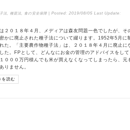
,
,
| Posted:
2019/08/05
Last Update:
子法
種苗法
食の安全保障
は２０１８年４月、メディアは森友問題一色でしたが、そ
密かに廃止された種子法について綴ります。1952年5月に
れた。「主要農作物種子法」は、２０１８年４月に廃止に
した。FPとして、どんなにお金の管理のアドバイスをして
１０００万円積んでも米が買えなくなってしまったら、元
ありません。
きを読む