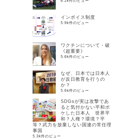
6.2k件のビュー
インボイス制度
5.9k件のビュー
ワクチンについて・破
《超重要》
5.6k件のビュー
なぜ、日本では日本人
が反日教育を行うの
か？
5.6k件のビュー
SDGsが実は攻撃であ
ると気付かない平和ボ
ケした日本人 世界平
和？人権？環境？平
等？武力を放棄しない国連の常任理
事国
5.3k件のビュー