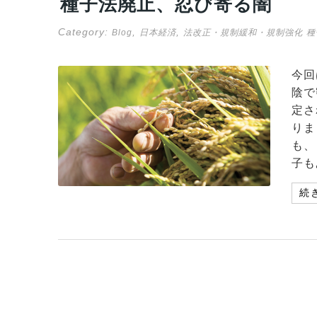
種子法廃止、忍び寄る闇
Category:
,
,
Blog
日本経済
法改正・規制緩和・規制強化
種
今回
陰で
定さ
りま
も、
子も
続