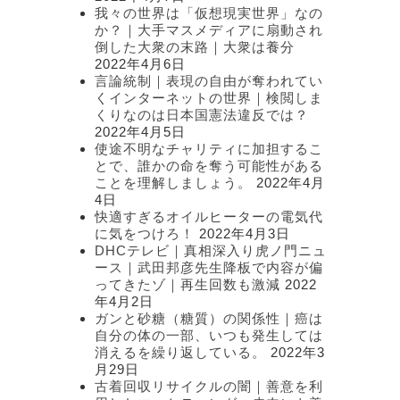
我々の世界は「仮想現実世界」なの
か？｜大手マスメディアに扇動され
倒した大衆の末路｜大衆は養分
2022年4月6日
言論統制｜表現の自由が奪われてい
くインターネットの世界｜検閲しま
くりなのは日本国憲法違反では？
2022年4月5日
使途不明なチャリティに加担するこ
とで、誰かの命を奪う可能性がある
ことを理解しましょう。
2022年4月
4日
快適すぎるオイルヒーターの電気代
に気をつけろ！
2022年4月3日
DHCテレビ｜真相深入り虎ノ門ニュ
ース｜武田邦彦先生降板で内容が偏
ってきたゾ｜再生回数も激減
2022
年4月2日
ガンと砂糖（糖質）の関係性｜癌は
自分の体の一部、いつも発生しては
消えるを繰り返している。
2022年3
月29日
古着回収リサイクルの闇｜善意を利