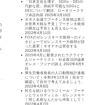
「日本文化を壊す、SDGs・DEIの
ー
巧妙な罠」持続不可能なSDGsと
DEIについて解説 ロータリークラ
ブ卓話内容
2025年3月10日
ダボス会議でプーチン大統領は第三
次世界大戦を予見｜プーチン大統領
の
の懸念は予言とも言えるレベル
制
2022年4月11日
な
FOXのゼレンスキー大統領へのイン
タビューでゼレンスキー大統領が語
った真実｜ネオナチは実在する
も
2022年4月10日
2015年4月に殺害されたウクライナ
人ジャーナリスト・社会政治評論家
オレス・ブジナの訴え
2022年4月9
日
厚生労働省発表の人口動態統計速報
について｜令和3年12月分｜自分で
確認して自分で考えてみましょう。
2022年4月8日
対立を続けるウラジミール・プーチ
ンとウォロディミル・ゼレンスキー
｜同じ名前なんだから仲良くして！
2022年4月7日