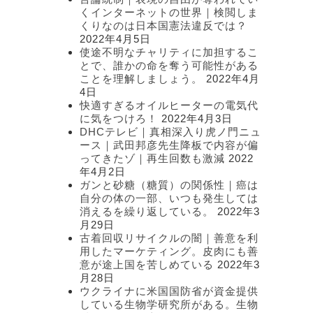
くインターネットの世界｜検閲しま
くりなのは日本国憲法違反では？
2022年4月5日
使途不明なチャリティに加担するこ
とで、誰かの命を奪う可能性がある
ことを理解しましょう。
2022年4月
4日
快適すぎるオイルヒーターの電気代
に気をつけろ！
2022年4月3日
DHCテレビ｜真相深入り虎ノ門ニュ
ース｜武田邦彦先生降板で内容が偏
ってきたゾ｜再生回数も激減
2022
年4月2日
ガンと砂糖（糖質）の関係性｜癌は
自分の体の一部、いつも発生しては
消えるを繰り返している。
2022年3
月29日
古着回収リサイクルの闇｜善意を利
用したマーケティング。皮肉にも善
意が途上国を苦しめている
2022年3
月28日
ウクライナに米国国防省が資金提供
している生物学研究所がある。生物