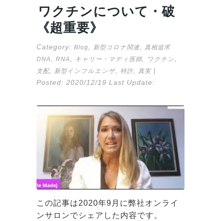
ワクチンについて・破
《超重要》
Category:
,
,
Blog
新型コロナ関連
真相追求
,
,
,
,
DNA
RNA
キャリー・マディ医師
ワクチン
,
,
,
|
支配
新型インフルエンザ
特許
真実
Posted:
2020/12/19
Last Update:
この記事は2020年9月に弊社オンライ
ンサロンでシェアした内容です。