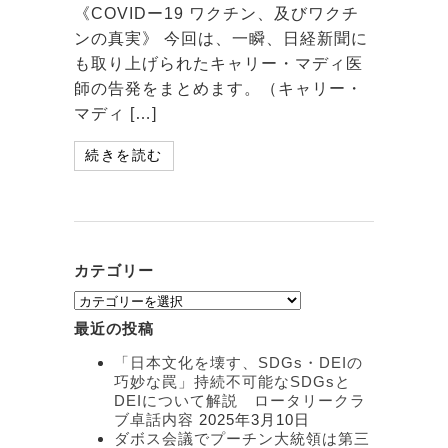
《COVIDー19 ワクチン、及びワクチ
ンの真実》 今回は、一瞬、日経新聞に
も取り上げられたキャリー・マディ医
師の告発をまとめます。（キャリー・
マディ […]
続きを読む
カテゴリー
カ
テ
最近の投稿
ゴ
リ
「日本文化を壊す、SDGs・DEIの
ー
巧妙な罠」持続不可能なSDGsと
DEIについて解説 ロータリークラ
ブ卓話内容
2025年3月10日
ダボス会議でプーチン大統領は第三