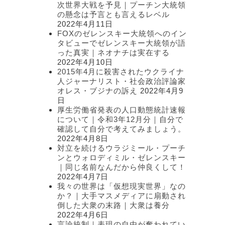
次世界大戦を予見｜プーチン大統領
の懸念は予言とも言えるレベル
2022年4月11日
FOXのゼレンスキー大統領へのイン
タビューでゼレンスキー大統領が語
った真実｜ネオナチは実在する
2022年4月10日
2015年4月に殺害されたウクライナ
人ジャーナリスト・社会政治評論家
オレス・ブジナの訴え
2022年4月9
日
厚生労働省発表の人口動態統計速報
について｜令和3年12月分｜自分で
確認して自分で考えてみましょう。
2022年4月8日
対立を続けるウラジミール・プーチ
ンとウォロディミル・ゼレンスキー
｜同じ名前なんだから仲良くして！
2022年4月7日
我々の世界は「仮想現実世界」なの
か？｜大手マスメディアに扇動され
倒した大衆の末路｜大衆は養分
2022年4月6日
言論統制｜表現の自由が奪われてい