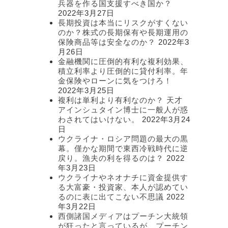
兵器を作る国支援すべき国か？
2022年3月27日
長期投資は本当にリスクがすくない
のか？株式の長期保有や長期運用の
保険商品等は安全なのか？
2022年3
月26日
金融機関に圧倒的有利な複利効果、
積立利率より圧倒的に貸付利率。年
金保険やローンに気をつけろ！
2022年3月25日
複利は単利より有利なのか？ 天才
アインシュタイン博士に一般人が惑
わされてはいけない。
2022年3月24
日
ウクライナ・ロシア問題の最大の黒
幕。僅かな期間で東西冷戦時代に逆
戻り。漁夫の利を得るのは？
2022
年3月23日
ウクライナやネオナチに資金提供す
る大富豪・投資家、本人が認めてい
るのに表に出てこない不思議
2022
年3月22日
西側諸国メディアはプーチン大統領
が狂ったと言っているが、プーチン