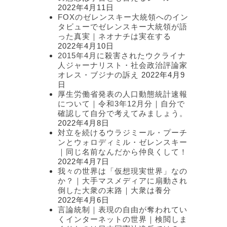
2022年4月11日
FOXのゼレンスキー大統領へのイン
タビューでゼレンスキー大統領が語
った真実｜ネオナチは実在する
2022年4月10日
2015年4月に殺害されたウクライナ
人ジャーナリスト・社会政治評論家
オレス・ブジナの訴え
2022年4月9
日
厚生労働省発表の人口動態統計速報
について｜令和3年12月分｜自分で
確認して自分で考えてみましょう。
2022年4月8日
対立を続けるウラジミール・プーチ
ンとウォロディミル・ゼレンスキー
｜同じ名前なんだから仲良くして！
2022年4月7日
我々の世界は「仮想現実世界」なの
か？｜大手マスメディアに扇動され
倒した大衆の末路｜大衆は養分
2022年4月6日
言論統制｜表現の自由が奪われてい
くインターネットの世界｜検閲しま