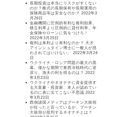
長期投資は本当にリスクがすくない
のか？株式の長期保有や長期運用の
保険商品等は安全なのか？
2022年3
月26日
金融機関に圧倒的有利な複利効果、
積立利率より圧倒的に貸付利率。年
金保険やローンに気をつけろ！
2022年3月25日
複利は単利より有利なのか？ 天才
アインシュタイン博士に一般人が惑
わされてはいけない。
2022年3月24
日
ウクライナ・ロシア問題の最大の黒
幕。僅かな期間で東西冷戦時代に逆
戻り。漁夫の利を得るのは？
2022
年3月23日
ウクライナやネオナチに資金提供す
る大富豪・投資家、本人が認めてい
るのに表に出てこない不思議
2022
年3月22日
西側諸国メディアはプーチン大統領
が狂ったと言っているが、プーチン
大統領が批判するネオナチとは？