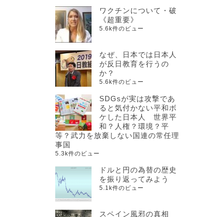
ワクチンについて・破
《超重要》
5.6k件のビュー
なぜ、日本では日本人
が反日教育を行うの
か？
5.6k件のビュー
SDGsが実は攻撃であ
ると気付かない平和ボ
ケした日本人 世界平
和？人権？環境？平
等？武力を放棄しない国連の常任理
事国
5.3k件のビュー
ドルと円の為替の歴史
を振り返ってみよう
5.1k件のビュー
スペイン風邪の真相