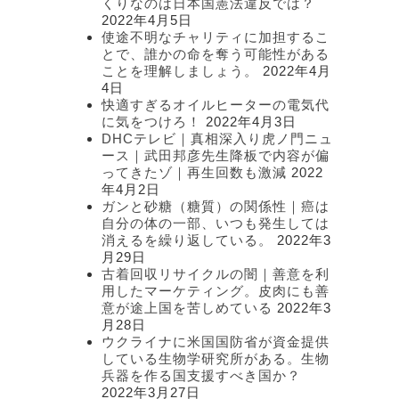
くりなのは日本国憲法違反では？
2022年4月5日
使途不明なチャリティに加担するこ
とで、誰かの命を奪う可能性がある
ことを理解しましょう。
2022年4月
4日
快適すぎるオイルヒーターの電気代
に気をつけろ！
2022年4月3日
DHCテレビ｜真相深入り虎ノ門ニュ
ース｜武田邦彦先生降板で内容が偏
ってきたゾ｜再生回数も激減
2022
年4月2日
ガンと砂糖（糖質）の関係性｜癌は
自分の体の一部、いつも発生しては
消えるを繰り返している。
2022年3
月29日
古着回収リサイクルの闇｜善意を利
用したマーケティング。皮肉にも善
意が途上国を苦しめている
2022年3
月28日
ウクライナに米国国防省が資金提供
している生物学研究所がある。生物
兵器を作る国支援すべき国か？
2022年3月27日