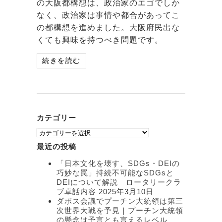
の大阪都構想は、政治家のエゴでしか
なく、政治家は事情や都合があってこ
の都構想を進めました。大阪府民出な
くても興味を持つべき問題です。
続きを読む
カテゴリー
カ
テ
最近の投稿
ゴ
リ
「日本文化を壊す、SDGs・DEIの
ー
巧妙な罠」持続不可能なSDGsと
DEIについて解説 ロータリークラ
ブ卓話内容
2025年3月10日
ダボス会議でプーチン大統領は第三
次世界大戦を予見｜プーチン大統領
の懸念は予言とも言えるレベル