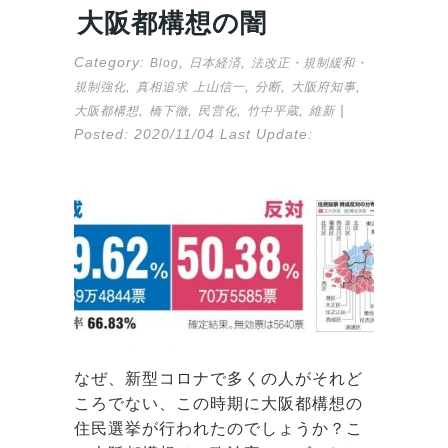
大阪都構想の闇
Category:
,
,
Blog
日本経済
法改正・規制緩和・
,
,
,
,
規制強化
真相追求
上山信一
分断
大阪府知事
,
,
,
,
|
大阪都構想
橋下徹
民営化
竹中平蔵
維新
Posted:
2020/11/04
Last Update:
なぜ、新型コロナで多くの人がそれど
ころでない、この時期に大阪都構想の
住民選挙が行われたのでしょうか？こ