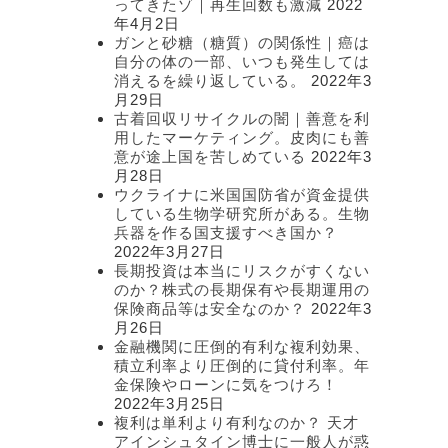
ってきたゾ｜再生回数も激減
2022
年4月2日
ガンと砂糖（糖質）の関係性｜癌は
自分の体の一部、いつも発生しては
消えるを繰り返している。
2022年3
月29日
古着回収リサイクルの闇｜善意を利
用したマーケティング。皮肉にも善
意が途上国を苦しめている
2022年3
月28日
ウクライナに米国国防省が資金提供
している生物学研究所がある。生物
兵器を作る国支援すべき国か？
2022年3月27日
長期投資は本当にリスクがすくない
のか？株式の長期保有や長期運用の
保険商品等は安全なのか？
2022年3
月26日
金融機関に圧倒的有利な複利効果、
積立利率より圧倒的に貸付利率。年
金保険やローンに気をつけろ！
2022年3月25日
複利は単利より有利なのか？ 天才
アインシュタイン博士に一般人が惑