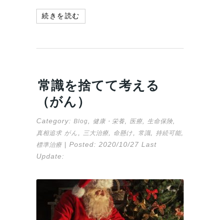
続きを読む
常識を捨てて考える
（がん）
Category:
,
,
,
,
Blog
健康・栄養
医療
生命保険
,
,
,
,
,
真相追求
がん
三大治療
命懸け
常識
持続可能
| Posted:
2020/10/27
Last
標準治療
Update: