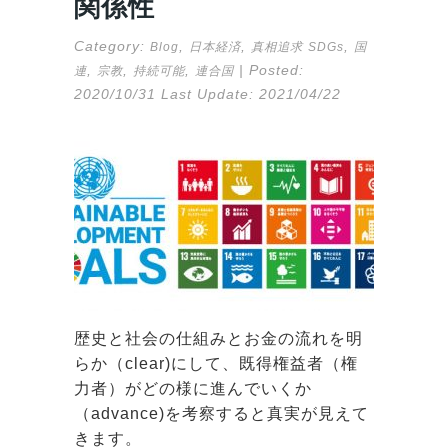
関係性
Category:
,
,
,
Blog
日本経済
真相追求
SDGs
国
,
,
,
| Posted:
連
宗教
持続可能
連合国
2020/10/31
Last Update:
2021/04/22
歴史と社会の仕組みとお金の流れを明
らか（clear)にして、既得権益者（権
力者）がどの様に進んでいくか
（advance)を考察すると真実が見えて
きます。