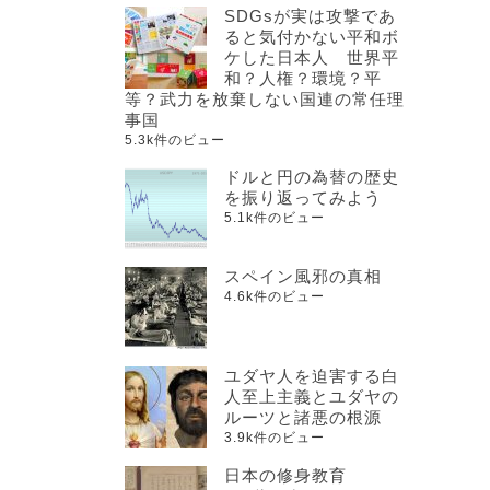
SDGsが実は攻撃であ
ると気付かない平和ボ
ケした日本人 世界平
和？人権？環境？平
等？武力を放棄しない国連の常任理
事国
5.3k件のビュー
ドルと円の為替の歴史
を振り返ってみよう
5.1k件のビュー
スペイン風邪の真相
4.6k件のビュー
ユダヤ人を迫害する白
人至上主義とユダヤの
ルーツと諸悪の根源
3.9k件のビュー
日本の修身教育