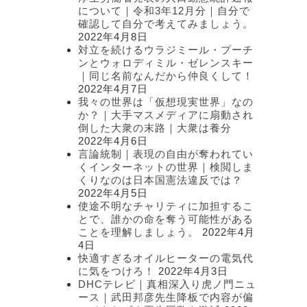
について｜令和3年12月分｜自分で
確認して自分で考えてみましょう。
2022年4月8日
対立を続けるウラジミール・プーチ
ンとウォロディミル・ゼレンスキー
｜同じ名前なんだから仲良くして！
2022年4月7日
我々の世界は「仮想現実世界」なの
か？｜大手マスメディアに扇動され
倒した大衆の末路｜大衆は養分
2022年4月6日
言論統制｜表現の自由が奪われてい
くインターネットの世界｜検閲しま
くりなのは日本国憲法違反では？
2022年4月5日
使途不明なチャリティに加担するこ
とで、誰かの命を奪う可能性がある
ことを理解しましょう。
2022年4月
4日
快適すぎるオイルヒーターの電気代
に気をつけろ！
2022年4月3日
DHCテレビ｜真相深入り虎ノ門ニュ
ース｜武田邦彦先生降板で内容が偏