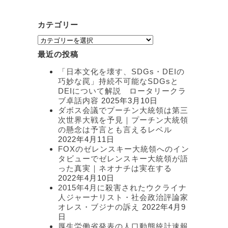
カテゴリー
カ
テ
最近の投稿
ゴ
リ
「日本文化を壊す、SDGs・DEIの
ー
巧妙な罠」持続不可能なSDGsと
DEIについて解説 ロータリークラ
ブ卓話内容
2025年3月10日
ダボス会議でプーチン大統領は第三
次世界大戦を予見｜プーチン大統領
の懸念は予言とも言えるレベル
2022年4月11日
FOXのゼレンスキー大統領へのイン
タビューでゼレンスキー大統領が語
った真実｜ネオナチは実在する
2022年4月10日
2015年4月に殺害されたウクライナ
人ジャーナリスト・社会政治評論家
オレス・ブジナの訴え
2022年4月9
日
厚生労働省発表の人口動態統計速報