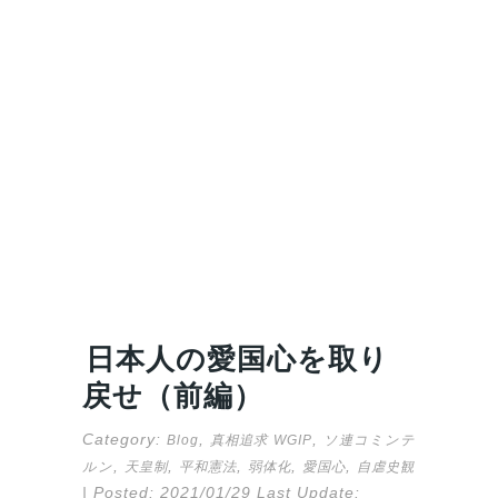
日本人の愛国心を取り
戻せ（前編）
Category:
,
,
Blog
真相追求
WGIP
ソ連コミンテ
,
,
,
,
,
ルン
天皇制
平和憲法
弱体化
愛国心
自虐史観
| Posted:
2021/01/29
Last Update: