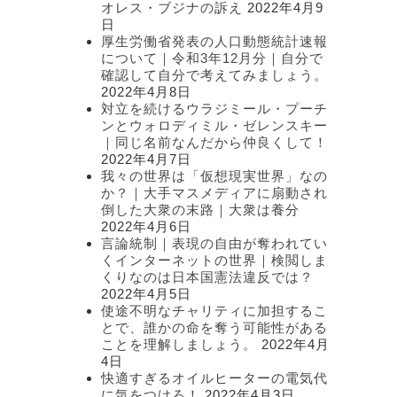
オレス・ブジナの訴え
2022年4月9
日
厚生労働省発表の人口動態統計速報
について｜令和3年12月分｜自分で
確認して自分で考えてみましょう。
2022年4月8日
対立を続けるウラジミール・プーチ
ンとウォロディミル・ゼレンスキー
｜同じ名前なんだから仲良くして！
2022年4月7日
我々の世界は「仮想現実世界」なの
か？｜大手マスメディアに扇動され
倒した大衆の末路｜大衆は養分
2022年4月6日
言論統制｜表現の自由が奪われてい
くインターネットの世界｜検閲しま
くりなのは日本国憲法違反では？
2022年4月5日
使途不明なチャリティに加担するこ
とで、誰かの命を奪う可能性がある
ことを理解しましょう。
2022年4月
4日
快適すぎるオイルヒーターの電気代
に気をつけろ！
2022年4月3日