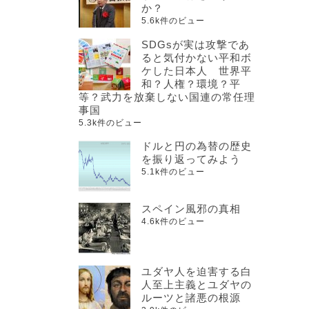
か？
5.6k件のビュー
SDGsが実は攻撃であ
ると気付かない平和ボ
ケした日本人 世界平
和？人権？環境？平
等？武力を放棄しない国連の常任理
事国
5.3k件のビュー
ドルと円の為替の歴史
を振り返ってみよう
5.1k件のビュー
スペイン風邪の真相
4.6k件のビュー
ユダヤ人を迫害する白
人至上主義とユダヤの
ルーツと諸悪の根源