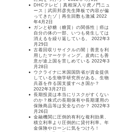
DHCテレビ｜真相深入り虎ノ門ニュ
ース｜武田邦彦先生降板で内容が偏
ってきたゾ｜再生回数も激減
2022
年4月2日
ガンと砂糖（糖質）の関係性｜癌は
自分の体の一部、いつも発生しては
消えるを繰り返している。
2022年3
月29日
古着回収リサイクルの闇｜善意を利
用したマーケティング。皮肉にも善
意が途上国を苦しめている
2022年3
月28日
ウクライナに米国国防省が資金提供
している生物学研究所がある。生物
兵器を作る国支援すべき国か？
2022年3月27日
長期投資は本当にリスクがすくない
のか？株式の長期保有や長期運用の
保険商品等は安全なのか？
2022年3
月26日
金融機関に圧倒的有利な複利効果、
積立利率より圧倒的に貸付利率。年
金保険やローンに気をつけろ！