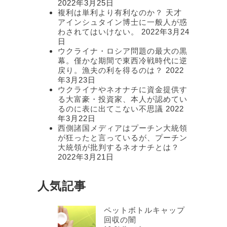
2022年3月25日
複利は単利より有利なのか？ 天才
アインシュタイン博士に一般人が惑
わされてはいけない。
2022年3月24
日
ウクライナ・ロシア問題の最大の黒
幕。僅かな期間で東西冷戦時代に逆
戻り。漁夫の利を得るのは？
2022
年3月23日
ウクライナやネオナチに資金提供す
る大富豪・投資家、本人が認めてい
るのに表に出てこない不思議
2022
年3月22日
西側諸国メディアはプーチン大統領
が狂ったと言っているが、プーチン
大統領が批判するネオナチとは？
2022年3月21日
人気記事
ペットボトルキャップ
回収の闇