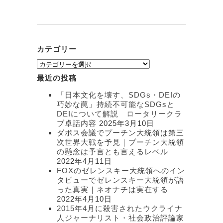
カテゴリー
カ
テ
最近の投稿
ゴ
リ
「日本文化を壊す、SDGs・DEIの
ー
巧妙な罠」持続不可能なSDGsと
DEIについて解説 ロータリークラ
ブ卓話内容
2025年3月10日
ダボス会議でプーチン大統領は第三
次世界大戦を予見｜プーチン大統領
の懸念は予言とも言えるレベル
2022年4月11日
FOXのゼレンスキー大統領へのイン
タビューでゼレンスキー大統領が語
った真実｜ネオナチは実在する
2022年4月10日
2015年4月に殺害されたウクライナ
人ジャーナリスト・社会政治評論家