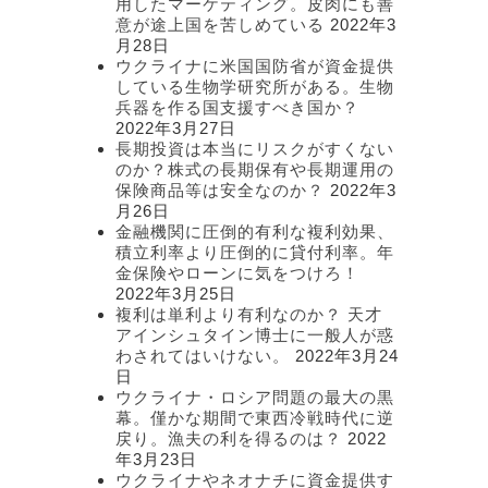
用したマーケティング。皮肉にも善
意が途上国を苦しめている
2022年3
月28日
ウクライナに米国国防省が資金提供
している生物学研究所がある。生物
兵器を作る国支援すべき国か？
2022年3月27日
長期投資は本当にリスクがすくない
のか？株式の長期保有や長期運用の
保険商品等は安全なのか？
2022年3
月26日
金融機関に圧倒的有利な複利効果、
積立利率より圧倒的に貸付利率。年
金保険やローンに気をつけろ！
2022年3月25日
複利は単利より有利なのか？ 天才
アインシュタイン博士に一般人が惑
わされてはいけない。
2022年3月24
日
ウクライナ・ロシア問題の最大の黒
幕。僅かな期間で東西冷戦時代に逆
戻り。漁夫の利を得るのは？
2022
年3月23日
ウクライナやネオナチに資金提供す