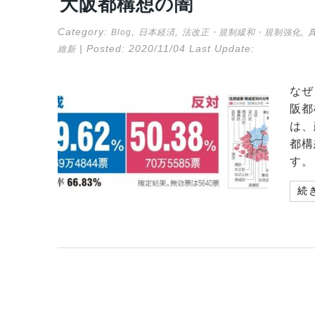
大阪都構想の闇
Category:
,
,
,
Blog
日本経済
法改正・規制緩和・規制強化
| Posted:
2020/11/04
Last Update:
維新
なぜ
阪都
は、
都構
す。
続