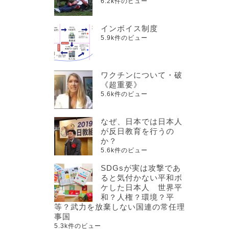
6.2k件のビュー
インボイス制度
5.9k件のビュー
ワクチンについて・破
《超重要》
5.6k件のビュー
なぜ、日本では日本人
が反日教育を行うの
か？
5.6k件のビュー
SDGsが実は攻撃であ
ると気付かない平和ボ
ケした日本人 世界平
和？人権？環境？平
等？武力を放棄しない国連の常任理
事国
5.3k件のビュー