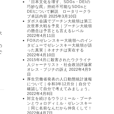
「日本文化を壊す、SDGs・DEIの
ー
巧妙な罠」持続不可能なSDGsと
DEIについて解説 ロータリークラ
,
ブ卓話内容
2025年3月10日
ダボス会議でプーチン大統領は第三
次世界大戦を予見｜プーチン大統領
の懸念は予言とも言えるレベル
大
2022年4月11日
FOXのゼレンスキー大統領へのイン
タビューでゼレンスキー大統領が語
の
った真実｜ネオナチは実在する
で
2022年4月10日
2015年4月に殺害されたウクライナ
人ジャーナリスト・社会政治評論家
オレス・ブジナの訴え
2022年4月9
日
厚生労働省発表の人口動態統計速報
について｜令和3年12月分｜自分で
確認して自分で考えてみましょう。
2022年4月8日
対立を続けるウラジミール・プーチ
ンとウォロディミル・ゼレンスキー
｜同じ名前なんだから仲良くして！
2022年4月7日