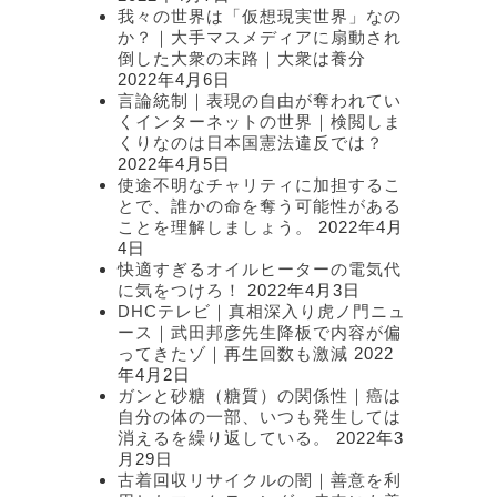
我々の世界は「仮想現実世界」なの
か？｜大手マスメディアに扇動され
倒した大衆の末路｜大衆は養分
2022年4月6日
言論統制｜表現の自由が奪われてい
くインターネットの世界｜検閲しま
くりなのは日本国憲法違反では？
2022年4月5日
使途不明なチャリティに加担するこ
とで、誰かの命を奪う可能性がある
ことを理解しましょう。
2022年4月
4日
快適すぎるオイルヒーターの電気代
に気をつけろ！
2022年4月3日
DHCテレビ｜真相深入り虎ノ門ニュ
ース｜武田邦彦先生降板で内容が偏
ってきたゾ｜再生回数も激減
2022
年4月2日
ガンと砂糖（糖質）の関係性｜癌は
自分の体の一部、いつも発生しては
消えるを繰り返している。
2022年3
月29日
古着回収リサイクルの闇｜善意を利