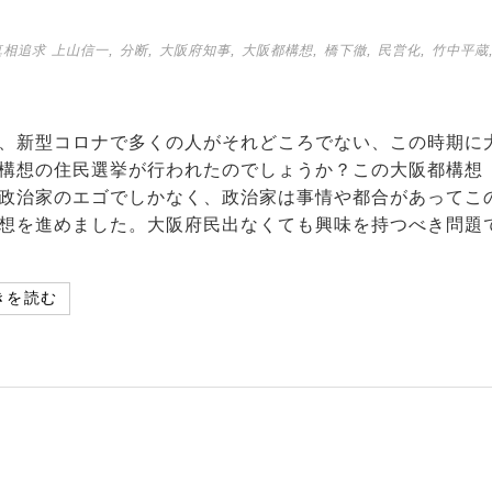
,
,
,
,
,
,
真相追求
上山信一
分断
大阪府知事
大阪都構想
橋下徹
民営化
竹中平蔵
、新型コロナで多くの人がそれどころでない、この時期に
構想の住民選挙が行われたのでしょうか？この大阪都構想
政治家のエゴでしかなく、政治家は事情や都合があってこ
想を進めました。大阪府民出なくても興味を持つべき問題
きを読む