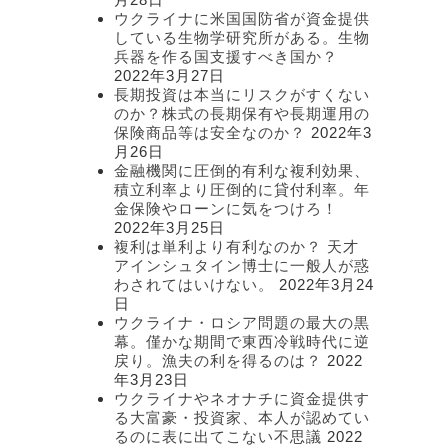
ウクライナに米国国防省が資金提供
している生物学研究所がある。生物
兵器を作る国支援すべき国か？
2022年3月27日
長期投資は本当にリスクがすくない
のか？株式の長期保有や長期運用の
保険商品等は安全なのか？
2022年3
月26日
金融機関に圧倒的有利な複利効果、
積立利率より圧倒的に貸付利率。年
金保険やローンに気をつけろ！
2022年3月25日
複利は単利より有利なのか？ 天才
アインシュタイン博士に一般人が惑
わされてはいけない。
2022年3月24
日
ウクライナ・ロシア問題の最大の黒
幕。僅かな期間で東西冷戦時代に逆
戻り。漁夫の利を得るのは？
2022
年3月23日
ウクライナやネオナチに資金提供す
る大富豪・投資家、本人が認めてい
るのに表に出てこない不思議
2022