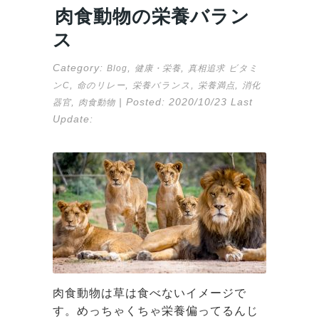
肉食動物の栄養バラン
ス
Category:
,
,
Blog
健康・栄養
真相追求
ビタミ
,
,
,
,
ンC
命のリレー
栄養バランス
栄養満点
消化
,
| Posted:
2020/10/23
Last
器官
肉食動物
Update:
肉食動物は草は食べないイメージで
す。めっちゃくちゃ栄養偏ってるんじ