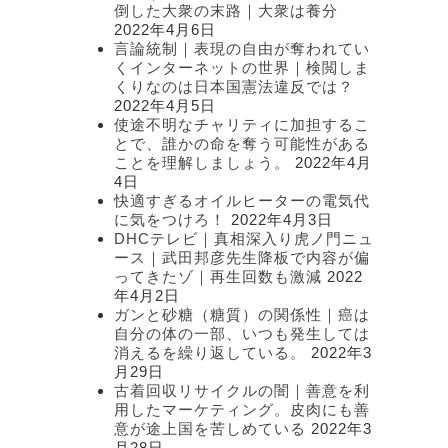
倒した大衆の末路｜大衆は養分
2022年4月6日
言論統制｜表現の自由が奪われてい
くインターネットの世界｜検閲しま
くりなのは日本国憲法違反では？
2022年4月5日
使途不明なチャリティに加担するこ
とで、誰かの命を奪う可能性がある
ことを理解しましょう。
2022年4月
4日
快適すぎるオイルヒーターの電気代
に気をつけろ！
2022年4月3日
DHCテレビ｜真相深入り虎ノ門ニュ
ース｜武田邦彦先生降板で内容が偏
ってきたゾ｜再生回数も激減
2022
年4月2日
ガンと砂糖（糖質）の関係性｜癌は
自分の体の一部、いつも発生しては
消えるを繰り返している。
2022年3
月29日
古着回収リサイクルの闇｜善意を利
用したマーケティング。皮肉にも善
意が途上国を苦しめている
2022年3
月28日