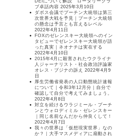
DEIについて解説 ロータリークラ
ブ卓話内容
2025年3月10日
ダボス会議でプーチン大統領は第三
次世界大戦を予見｜プーチン大統領
の懸念は予言とも言えるレベル
2022年4月11日
FOXのゼレンスキー大統領へのイン
タビューでゼレンスキー大統領が語
った真実｜ネオナチは実在する
2022年4月10日
2015年4月に殺害されたウクライナ
人ジャーナリスト・社会政治評論家
オレス・ブジナの訴え
2022年4月9
日
厚生労働省発表の人口動態統計速報
について｜令和3年12月分｜自分で
確認して自分で考えてみましょう。
2022年4月8日
対立を続けるウラジミール・プーチ
ンとウォロディミル・ゼレンスキー
｜同じ名前なんだから仲良くして！
2022年4月7日
我々の世界は「仮想現実世界」なの
か？｜大手マスメディアに扇動され