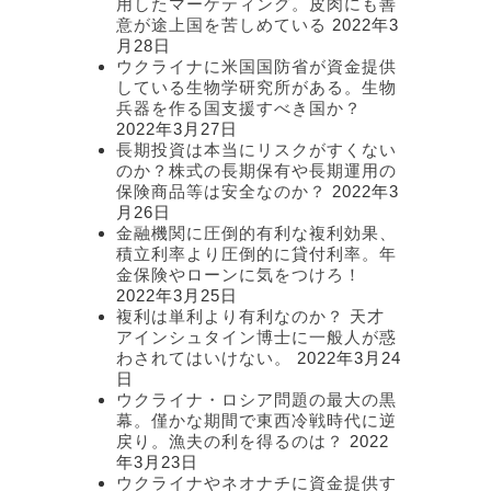
用したマーケティング。皮肉にも善
意が途上国を苦しめている
2022年3
月28日
ウクライナに米国国防省が資金提供
している生物学研究所がある。生物
兵器を作る国支援すべき国か？
2022年3月27日
長期投資は本当にリスクがすくない
のか？株式の長期保有や長期運用の
保険商品等は安全なのか？
2022年3
月26日
金融機関に圧倒的有利な複利効果、
積立利率より圧倒的に貸付利率。年
金保険やローンに気をつけろ！
2022年3月25日
複利は単利より有利なのか？ 天才
アインシュタイン博士に一般人が惑
わされてはいけない。
2022年3月24
日
ウクライナ・ロシア問題の最大の黒
幕。僅かな期間で東西冷戦時代に逆
戻り。漁夫の利を得るのは？
2022
年3月23日
ウクライナやネオナチに資金提供す