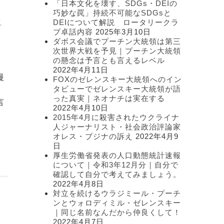
「日本文化を壊す、SDGs・DEIの
ー
巧妙な罠」持続不可能なSDGsと
DEIについて解説 ロータリークラ
,
ブ卓話内容
2025年3月10日
ダボス会議でプーチン大統領は第三
次世界大戦を予見｜プーチン大統領
の懸念は予言とも言えるレベル
、
2022年4月11日
慢
FOXのゼレンスキー大統領へのイン
タビューでゼレンスキー大統領が語
、
った真実｜ネオナチは実在する
言
2022年4月10日
2015年4月に殺害されたウクライナ
人ジャーナリスト・社会政治評論家
オレス・ブジナの訴え
2022年4月9
日
厚生労働省発表の人口動態統計速報
について｜令和3年12月分｜自分で
確認して自分で考えてみましょう。
2022年4月8日
対立を続けるウラジミール・プーチ
ンとウォロディミル・ゼレンスキー
｜同じ名前なんだから仲良くして！
2022年4月7日