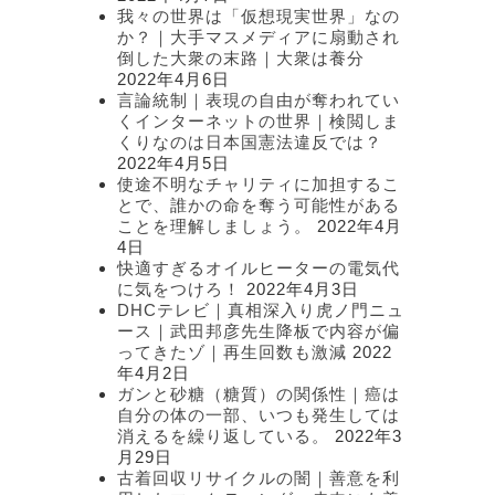
我々の世界は「仮想現実世界」なの
か？｜大手マスメディアに扇動され
倒した大衆の末路｜大衆は養分
2022年4月6日
言論統制｜表現の自由が奪われてい
くインターネットの世界｜検閲しま
くりなのは日本国憲法違反では？
2022年4月5日
使途不明なチャリティに加担するこ
とで、誰かの命を奪う可能性がある
ことを理解しましょう。
2022年4月
4日
快適すぎるオイルヒーターの電気代
に気をつけろ！
2022年4月3日
DHCテレビ｜真相深入り虎ノ門ニュ
ース｜武田邦彦先生降板で内容が偏
ってきたゾ｜再生回数も激減
2022
年4月2日
ガンと砂糖（糖質）の関係性｜癌は
自分の体の一部、いつも発生しては
消えるを繰り返している。
2022年3
月29日
古着回収リサイクルの闇｜善意を利