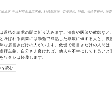
,
,
,
,
,
真相追求
不当利得返還請求権
利息制限法
委任契約
時効
法律事務所
法曹
は過払金請求の闇に斬り込みます。法曹や医師や教師など
と呼ばれる職業には勤勉で成熟した尊敬に値する人と、傲
熟な肩書きだけの人がいます。傲慢で肩書きだけの人間は
崇拝主義。自分さえ良ければ、他人を不幸にしても良いと
をワタシは軽蔑します。
きを読む