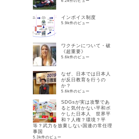
6.2k件のビュー
インボイス制度
5.9k件のビュー
ワクチンについて・破
《超重要》
5.6k件のビュー
なぜ、日本では日本人
が反日教育を行うの
か？
5.6k件のビュー
SDGsが実は攻撃であ
ると気付かない平和ボ
ケした日本人 世界平
和？人権？環境？平
等？武力を放棄しない国連の常任理
事国
5.3k件のビュー