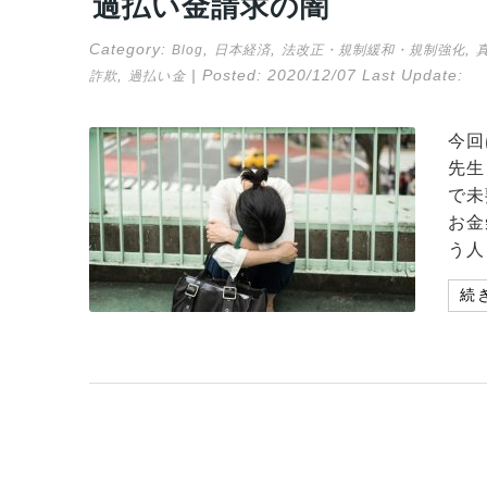
過払い金請求の闇
Category:
,
,
,
Blog
日本経済
法改正・規制緩和・規制強化
,
| Posted:
2020/12/07
Last Update:
詐欺
過払い金
今回
先生
で未
お金
う人
続