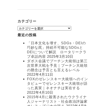
カテゴリー
カ
テ
最近の投稿
ゴ
リ
「日本文化を壊す、SDGs・DEIの
ー
巧妙な罠」持続不可能なSDGsと
DEIについて解説 ロータリークラ
ブ卓話内容
2025年3月10日
ダボス会議でプーチン大統領は第三
次世界大戦を予見｜プーチン大統領
の懸念は予言とも言えるレベル
2022年4月11日
FOXのゼレンスキー大統領へのイン
タビューでゼレンスキー大統領が語
った真実｜ネオナチは実在する
2022年4月10日
2015年4月に殺害されたウクライナ
人ジャーナリスト・社会政治評論家
オレス・ブジナの訴え
2022年4月9