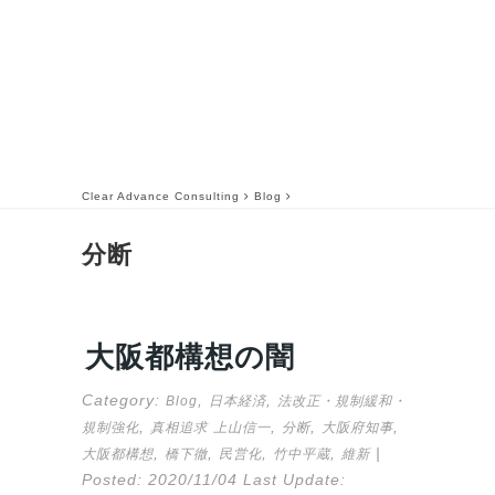
Clear Advance Consulting
Blog
分断
大阪都構想の闇
Category:
,
,
Blog
日本経済
法改正・規制緩和・
,
,
,
,
規制強化
真相追求
上山信一
分断
大阪府知事
,
,
,
,
|
大阪都構想
橋下徹
民営化
竹中平蔵
維新
Posted:
2020/11/04
Last Update: