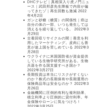
DHCテレビ｜真相深入り虎ノ門ニュ
ース｜武田邦彦先生降板で内容が偏
ってきたゾ｜再生回数も激減
2022
年4月2日
ガンと砂糖（糖質）の関係性｜癌は
自分の体の一部、いつも発生しては
消えるを繰り返している。
2022年3
月29日
古着回収リサイクルの闇｜善意を利
用したマーケティング。皮肉にも善
意が途上国を苦しめている
2022年3
月28日
ウクライナに米国国防省が資金提供
している生物学研究所がある。生物
兵器を作る国支援すべき国か？
2022年3月27日
長期投資は本当にリスクがすくない
のか？株式の長期保有や長期運用の
保険商品等は安全なのか？
2022年3
月26日
金融機関に圧倒的有利な複利効果、
積立利率より圧倒的に貸付利率。年
金保険やローンに気をつけろ！
2022年3月25日