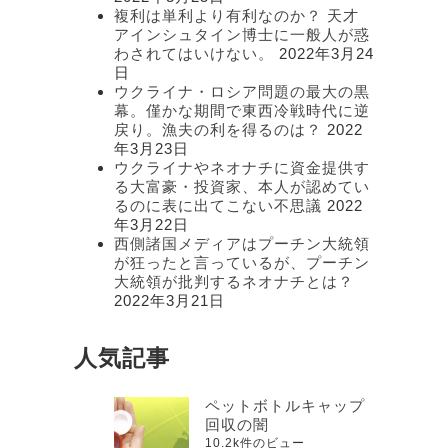
複利は単利より有利なのか？ 天才
アインシュタイン博士に一般人が惑
わされてはいけない。
2022年3月24
日
ウクライナ・ロシア問題の最大の黒
幕。僅かな期間で東西冷戦時代に逆
戻り。漁夫の利を得るのは？
2022
年3月23日
ウクライナやネオナチに資金提供す
る大富豪・投資家、本人が認めてい
るのに表に出てこない不思議
2022
年3月22日
西側諸国メディアはプーチン大統領
が狂ったと言っているが、プーチン
大統領が批判するネオナチとは？
2022年3月21日
人気記事
ペットボトルキャップ
回収の闇
10.2k件のビュー