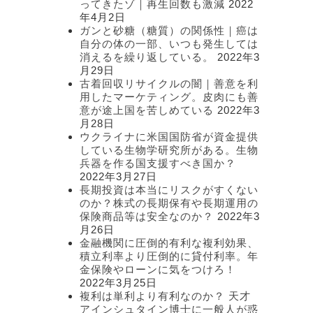
ってきたゾ｜再生回数も激減
2022
年4月2日
ガンと砂糖（糖質）の関係性｜癌は
自分の体の一部、いつも発生しては
消えるを繰り返している。
2022年3
月29日
古着回収リサイクルの闇｜善意を利
用したマーケティング。皮肉にも善
意が途上国を苦しめている
2022年3
月28日
ウクライナに米国国防省が資金提供
している生物学研究所がある。生物
兵器を作る国支援すべき国か？
2022年3月27日
長期投資は本当にリスクがすくない
のか？株式の長期保有や長期運用の
保険商品等は安全なのか？
2022年3
月26日
金融機関に圧倒的有利な複利効果、
積立利率より圧倒的に貸付利率。年
金保険やローンに気をつけろ！
2022年3月25日
複利は単利より有利なのか？ 天才
アインシュタイン博士に一般人が惑