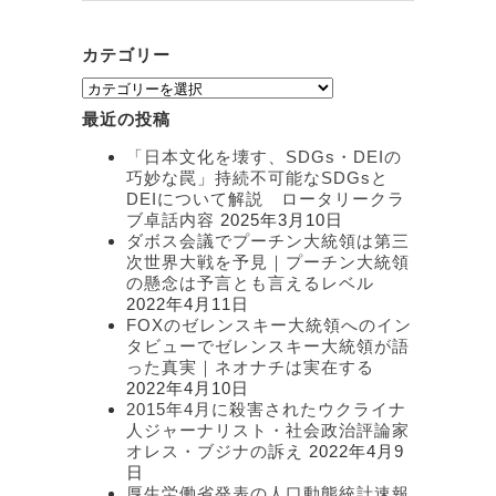
カテゴリー
カ
テ
最近の投稿
ゴ
リ
「日本文化を壊す、SDGs・DEIの
ー
巧妙な罠」持続不可能なSDGsと
DEIについて解説 ロータリークラ
ブ卓話内容
2025年3月10日
ダボス会議でプーチン大統領は第三
次世界大戦を予見｜プーチン大統領
の懸念は予言とも言えるレベル
2022年4月11日
FOXのゼレンスキー大統領へのイン
タビューでゼレンスキー大統領が語
った真実｜ネオナチは実在する
2022年4月10日
2015年4月に殺害されたウクライナ
人ジャーナリスト・社会政治評論家
オレス・ブジナの訴え
2022年4月9
日
厚生労働省発表の人口動態統計速報