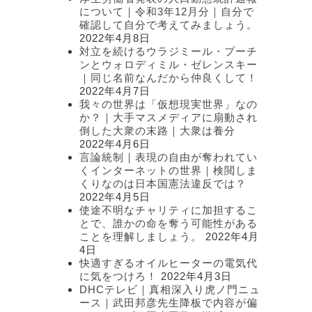
について｜令和3年12月分｜自分で
確認して自分で考えてみましょう。
2022年4月8日
対立を続けるウラジミール・プーチ
ンとウォロディミル・ゼレンスキー
｜同じ名前なんだから仲良くして！
2022年4月7日
我々の世界は「仮想現実世界」なの
か？｜大手マスメディアに扇動され
倒した大衆の末路｜大衆は養分
2022年4月6日
言論統制｜表現の自由が奪われてい
くインターネットの世界｜検閲しま
くりなのは日本国憲法違反では？
2022年4月5日
使途不明なチャリティに加担するこ
とで、誰かの命を奪う可能性がある
ことを理解しましょう。
2022年4月
4日
快適すぎるオイルヒーターの電気代
に気をつけろ！
2022年4月3日
DHCテレビ｜真相深入り虎ノ門ニュ
ース｜武田邦彦先生降板で内容が偏