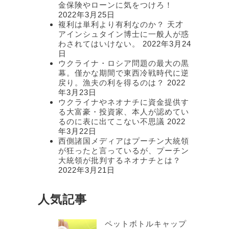
金保険やローンに気をつけろ！
2022年3月25日
複利は単利より有利なのか？ 天才
アインシュタイン博士に一般人が惑
わされてはいけない。
2022年3月24
日
ウクライナ・ロシア問題の最大の黒
幕。僅かな期間で東西冷戦時代に逆
戻り。漁夫の利を得るのは？
2022
年3月23日
ウクライナやネオナチに資金提供す
る大富豪・投資家、本人が認めてい
るのに表に出てこない不思議
2022
年3月22日
西側諸国メディアはプーチン大統領
が狂ったと言っているが、プーチン
大統領が批判するネオナチとは？
2022年3月21日
人気記事
ペットボトルキャップ