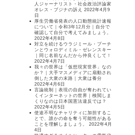
人ジャーナリスト・社会政治評論家
オレス・ブジナの訴え
2022年4月9
日
厚生労働省発表の人口動態統計速報
について｜令和3年12月分｜自分で
確認して自分で考えてみましょう。
2022年4月8日
対立を続けるウラジミール・プーチ
ンとウォロディミル・ゼレンスキー
｜同じ名前なんだから仲良くして！
2022年4月7日
我々の世界は「仮想現実世界」なの
か？｜大手マスメディアに扇動され
倒した大衆の末路｜大衆は養分
2022年4月6日
言論統制｜表現の自由が奪われてい
くインターネットの世界｜検閲しま
くりなのは日本国憲法違反では？
2022年4月5日
使途不明なチャリティに加担するこ
とで、誰かの命を奪う可能性がある
ことを理解しましょう。
2022年4月
4日