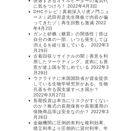
快適すぎるオイルヒーターの電気代
に気をつけろ！
2022年4月3日
DHCテレビ｜真相深入り虎ノ門ニュ
ース｜武田邦彦先生降板で内容が偏
ってきたゾ｜再生回数も激減
2022
年4月2日
ガンと砂糖（糖質）の関係性｜癌は
自分の体の一部、いつも発生しては
消えるを繰り返している。
2022年3
月29日
古着回収リサイクルの闇｜善意を利
用したマーケティング。皮肉にも善
意が途上国を苦しめている
2022年3
月28日
ウクライナに米国国防省が資金提供
している生物学研究所がある。生物
兵器を作る国支援すべき国か？
2022年3月27日
長期投資は本当にリスクがすくない
のか？株式の長期保有や長期運用の
保険商品等は安全なのか？
2022年3
月26日
金融機関に圧倒的有利な複利効果、
積立利率より圧倒的に貸付利率。年