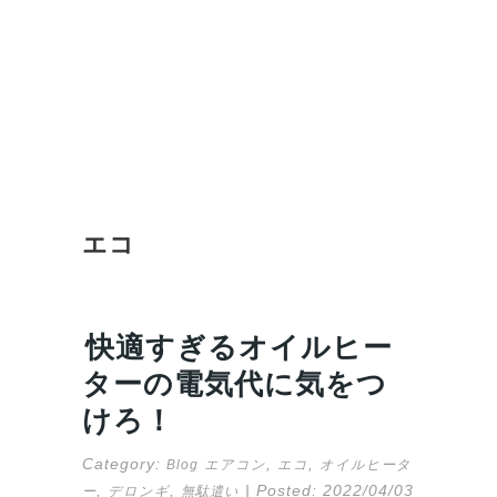
エコ
快適すぎるオイルヒー
ターの電気代に気をつ
けろ！
Category:
,
,
Blog
エアコン
エコ
オイルヒータ
,
,
| Posted:
2022/04/03
ー
デロンギ
無駄遣い