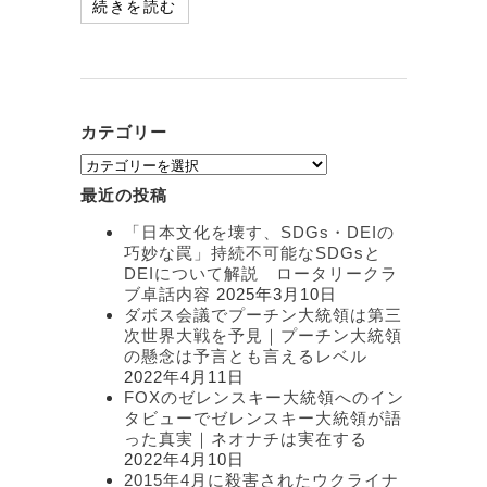
続きを読む
カテゴリー
カ
テ
最近の投稿
ゴ
リ
「日本文化を壊す、SDGs・DEIの
ー
巧妙な罠」持続不可能なSDGsと
DEIについて解説 ロータリークラ
ブ卓話内容
2025年3月10日
ダボス会議でプーチン大統領は第三
次世界大戦を予見｜プーチン大統領
の懸念は予言とも言えるレベル
2022年4月11日
FOXのゼレンスキー大統領へのイン
タビューでゼレンスキー大統領が語
った真実｜ネオナチは実在する
2022年4月10日
2015年4月に殺害されたウクライナ