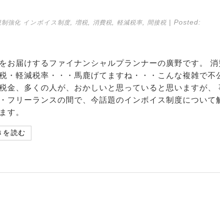
,
,
,
,
| Posted:
規制強化
インボイス制度
増税
消費税
軽減税率
間接税
をお届けするファイナンシャルプランナーの廣野です。 消
税・軽減税率・・・馬鹿げてますね・・・こんな複雑で不
税金、多くの人が、おかしいと思っていると思いますが、 
・フリーランスの間で、今話題のインボイス制度について
ます。
きを読む