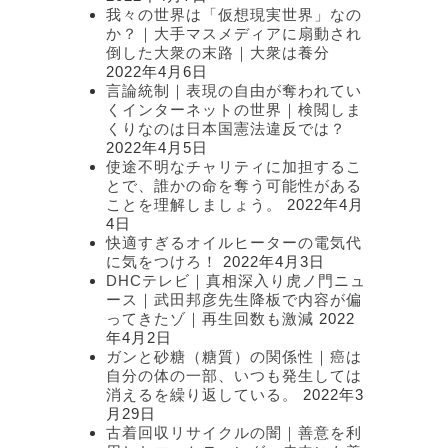
我々の世界は「仮想現実世界」なの
か？｜大手マスメディアに扇動され
倒した大衆の末路｜大衆は養分
2022年4月6日
言論統制｜表現の自由が奪われてい
くインターネットの世界｜検閲しま
くりなのは日本国憲法違反では？
2022年4月5日
使途不明なチャリティに加担するこ
とで、誰かの命を奪う可能性がある
ことを理解しましょう。
2022年4月
4日
快適すぎるオイルヒーターの電気代
に気をつけろ！
2022年4月3日
DHCテレビ｜真相深入り虎ノ門ニュ
ース｜武田邦彦先生降板で内容が偏
ってきたゾ｜再生回数も激減
2022
年4月2日
ガンと砂糖（糖質）の関係性｜癌は
自分の体の一部、いつも発生しては
消えるを繰り返している。
2022年3
月29日
古着回収リサイクルの闇｜善意を利