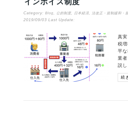
インボイス制度
Category:
,
,
,
Blog
公的制度
日本経済
法改正・規制緩和・
2019/09/03
Last Update:
真実
税増
平な
業者
説し
続