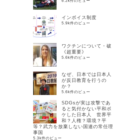
6.2k件のビュー
インボイス制度
5.9k件のビュー
ワクチンについて・破
《超重要》
5.6k件のビュー
なぜ、日本では日本人
が反日教育を行うの
か？
5.6k件のビュー
SDGsが実は攻撃であ
ると気付かない平和ボ
ケした日本人 世界平
和？人権？環境？平
等？武力を放棄しない国連の常任理
事国
5.3k件のビュー