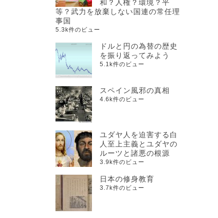
和？人権？環境？平
等？武力を放棄しない国連の常任理
事国
5.3k件のビュー
ドルと円の為替の歴史
を振り返ってみよう
5.1k件のビュー
スペイン風邪の真相
4.6k件のビュー
ユダヤ人を迫害する白
人至上主義とユダヤの
ルーツと諸悪の根源
3.9k件のビュー
日本の修身教育
3.7k件のビュー