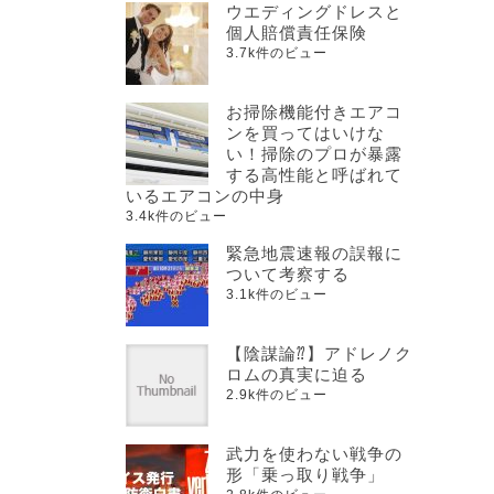
ウエディングドレスと
個人賠償責任保険
3.7k件のビュー
お掃除機能付きエアコ
ンを買ってはいけな
い！掃除のプロが暴露
する高性能と呼ばれて
いるエアコンの中身
3.4k件のビュー
緊急地震速報の誤報に
ついて考察する
3.1k件のビュー
【陰謀論⁇】アドレノク
ロムの真実に迫る
2.9k件のビュー
武力を使わない戦争の
形「乗っ取り戦争」