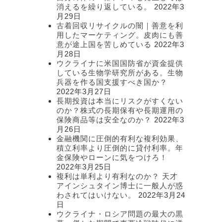
消えるを繰り返している。
2022年3
月29日
古着回収リサイクルの闇｜善意を利
用したマーケティング。皮肉にも善
意が途上国を苦しめている
2022年3
月28日
ウクライナに米国国防省が資金提供
している生物学研究所がある。生物
兵器を作る国支援すべき国か？
2022年3月27日
長期投資は本当にリスクがすくない
のか？株式の長期保有や長期運用の
保険商品等は安全なのか？
2022年3
月26日
金融機関に圧倒的有利な複利効果、
積立利率より圧倒的に貸付利率。年
金保険やローンに気をつけろ！
2022年3月25日
複利は単利より有利なのか？ 天才
アインシュタイン博士に一般人が惑
わされてはいけない。
2022年3月24
日
ウクライナ・ロシア問題の最大の黒