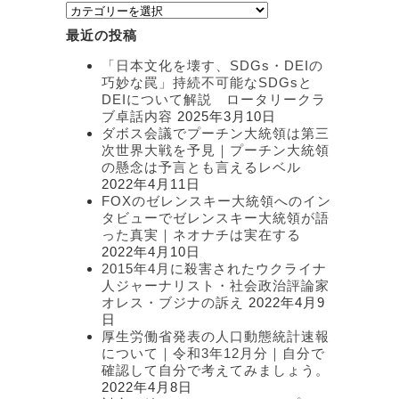
カ
テ
最近の投稿
ゴ
リ
「日本文化を壊す、SDGs・DEIの
ー
巧妙な罠」持続不可能なSDGsと
DEIについて解説 ロータリークラ
ブ卓話内容
2025年3月10日
ダボス会議でプーチン大統領は第三
次世界大戦を予見｜プーチン大統領
の懸念は予言とも言えるレベル
2022年4月11日
FOXのゼレンスキー大統領へのイン
タビューでゼレンスキー大統領が語
った真実｜ネオナチは実在する
2022年4月10日
2015年4月に殺害されたウクライナ
人ジャーナリスト・社会政治評論家
オレス・ブジナの訴え
2022年4月9
日
厚生労働省発表の人口動態統計速報
について｜令和3年12月分｜自分で
確認して自分で考えてみましょう。
2022年4月8日