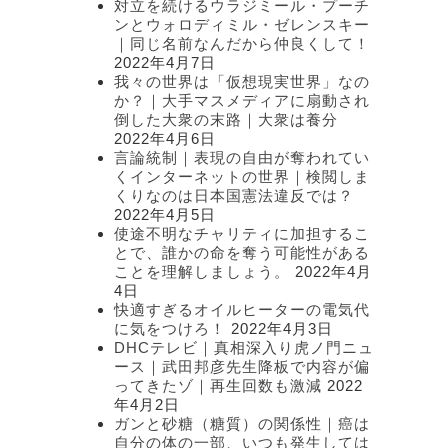
対立を続けるウラジミール・プーチ
ンとウォロディミル・ゼレンスキー
｜同じ名前なんだから仲良くして！
2022年4月7日
我々の世界は「仮想現実世界」なの
か？｜大手マスメディアに扇動され
倒した大衆の末路｜大衆は養分
2022年4月6日
言論統制｜表現の自由が奪われてい
くインターネットの世界｜検閲しま
くりなのは日本国憲法違反では？
2022年4月5日
使途不明なチャリティに加担するこ
とで、誰かの命を奪う可能性がある
ことを理解しましょう。
2022年4月
4日
快適すぎるオイルヒーターの電気代
に気をつけろ！
2022年4月3日
DHCテレビ｜真相深入り虎ノ門ニュ
ース｜武田邦彦先生降板で内容が偏
ってきたゾ｜再生回数も激減
2022
年4月2日
ガンと砂糖（糖質）の関係性｜癌は
自分の体の一部、いつも発生しては