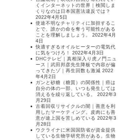
くインターネットの世界｜検閲しま
くりなのは日本国憲法違反では？
2022年4月5日
使途不明なチャリティに加担するこ
とで、誰かの命を奪う可能性がある
ことを理解しましょう。
2022年4月
4日
快適すぎるオイルヒーターの電気代
に気をつけろ！
2022年4月3日
DHCテレビ｜真相深入り虎ノ門ニュ
ース｜武田邦彦先生降板で内容が偏
ってきたゾ｜再生回数も激減
2022
年4月2日
ガンと砂糖（糖質）の関係性｜癌は
自分の体の一部、いつも発生しては
消えるを繰り返している。
2022年3
月29日
古着回収リサイクルの闇｜善意を利
用したマーケティング。皮肉にも善
意が途上国を苦しめている
2022年3
月28日
ウクライナに米国国防省が資金提供
している生物学研究所がある。生物