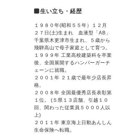
生い立ち・経歴
１９８０年(昭和５５年）１２月
２７日(土)生まれ 血液型「AB」
千葉県木更津市生まれ、５歳から
飛騨高山で母子家庭として育つ。
１９９９年 工業高校建築科を卒業
後、全国展開するハンバーガーチ
ェーンに就職。
２００１年 ２１歳で最年少店長昇
格。
２００８年 全国最優秀店長表彰第
１位。 (５県１３店舗、引越１０
回、関わった従業員５０００人以
上)
２０１１年 東京海上日動あんしん
生命保険へ転職。