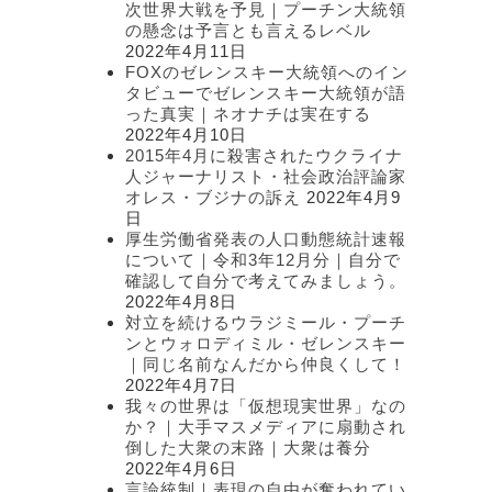
次世界大戦を予見｜プーチン大統領
の懸念は予言とも言えるレベル
2022年4月11日
FOXのゼレンスキー大統領へのイン
タビューでゼレンスキー大統領が語
った真実｜ネオナチは実在する
2022年4月10日
2015年4月に殺害されたウクライナ
人ジャーナリスト・社会政治評論家
オレス・ブジナの訴え
2022年4月9
日
厚生労働省発表の人口動態統計速報
について｜令和3年12月分｜自分で
確認して自分で考えてみましょう。
2022年4月8日
対立を続けるウラジミール・プーチ
ンとウォロディミル・ゼレンスキー
｜同じ名前なんだから仲良くして！
2022年4月7日
我々の世界は「仮想現実世界」なの
か？｜大手マスメディアに扇動され
倒した大衆の末路｜大衆は養分
2022年4月6日
言論統制｜表現の自由が奪われてい