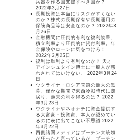
兵器を作る国支援すべき国か？
2022年3月27日
長期投資は本当にリスクがすくない
のか？株式の長期保有や長期運用の
保険商品等は安全なのか？
2022年3
月26日
金融機関に圧倒的有利な複利効果、
積立利率より圧倒的に貸付利率。年
金保険やローンに気をつけろ！
2022年3月25日
複利は単利より有利なのか？ 天才
アインシュタイン博士に一般人が惑
わされてはいけない。
2022年3月24
日
ウクライナ・ロシア問題の最大の黒
幕。僅かな期間で東西冷戦時代に逆
戻り。漁夫の利を得るのは？
2022
年3月23日
ウクライナやネオナチに資金提供す
る大富豪・投資家、本人が認めてい
るのに表に出てこない不思議
2022
年3月22日
西側諸国メディアはプーチン大統領
が狂ったと言っているが、プーチン